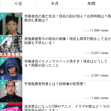
今週
今月
年間
1
市橋達也の逃亡生活！現在の顔が別人？出所時期は？両
親含む家族は？
11,999 views
ペコ
/
2
酒鬼薔薇聖斗の現在の画像！現在も異常行動をしてるが
結婚も子供もいる！
5,207 views
ペコ
/
3
市橋達也イケメンでスペック高すぎ！現在はどうして
る？両親が語ったこと
2,397 views
ペコ
/
4
平尾龍磨受刑者とは？顔画像や犯罪歴！
1,884 views
ペコ
/
5
放送禁止になったCMやアニメ、ドラマや歌など！その
理由等を紹介します！