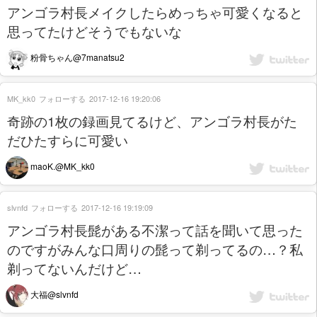
アンゴラ村長メイクしたらめっちゃ可愛くなると
思ってたけどそうでもないな
粉骨ちゃん@7manatsu2
MK_kk0
フォローする
2017-12-16 19:20:06
奇跡の1枚の録画見てるけど、アンゴラ村長がた
だひたすらに可愛い
maoK.@MK_kk0
slvnfd
フォローする
2017-12-16 19:19:09
アンゴラ村長髭がある不潔って話を聞いて思った
のですがみんな口周りの髭って剃ってるの…？私
剃ってないんだけど…
大福@slvnfd