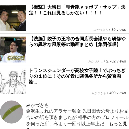
【衝撃】大晦日「朝青龍ｖｓボブ・サップ」決
定！！これは見るしかない！！！！
/
89 views
みかづきも
【洗脳】餃子の王将の合同店長会議やら研修や
らの異常な風景等の動画まとめ【集団催眠】
/
2,782 views
みかづきも
トランスジェンダーが高校女子陸上でぶっちぎ
りの１位に！その光景に関係各所から賛否両
論...
/
499 views
みかづきも
みかづきも
金沢生まれのアラサー独女 先日田舎の母よりお見
合いの話を頂きましたが 相手の方のプロフィール
を伺った所、私より一回り以上年上だ
...もっと見