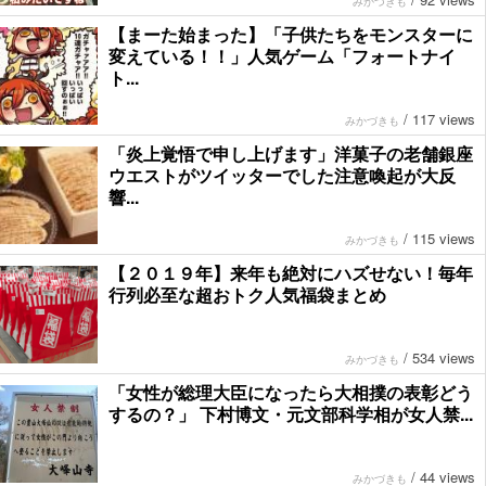
みかづきも
【まーた始まった】「子供たちをモンスターに
変えている！！」人気ゲーム「フォートナイ
ト...
/
117 views
みかづきも
「炎上覚悟で申し上げます」洋菓子の老舗銀座
ウエストがツイッターでした注意喚起が大反
響...
/
115 views
みかづきも
【２０１９年】来年も絶対にハズせない！毎年
行列必至な超おトク人気福袋まとめ
/
534 views
みかづきも
「女性が総理大臣になったら大相撲の表彰どう
するの？」 下村博文・元文部科学相が女人禁...
/
44 views
みかづきも