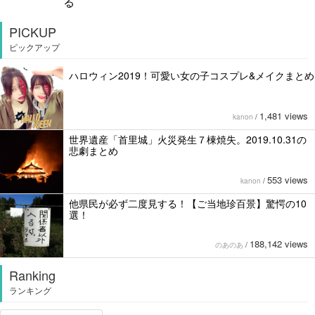
る
PICKUP
ピックアップ
ハロウィン2019！可愛い女の子コスプレ&メイクまとめ
1,481 views
kanon
/
世界遺産「首里城」火災発生７棟焼失。2019.10.31の
悲劇まとめ
553 views
kanon
/
他県民が必ず二度見する！【ご当地珍百景】驚愕の10
選！
188,142 views
のあのあ
/
Ranking
ランキング