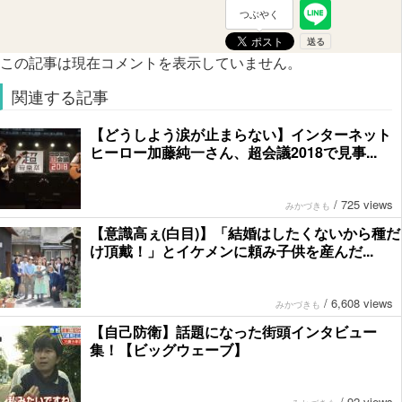
つぶやく
この記事は現在コメントを表示していません。
関連する記事
【どうしよう涙が止まらない】インターネット
ヒーロー加藤純一さん、超会議2018で見事...
/
725 views
みかづきも
【意識高ぇ(白目)】「結婚はしたくないから種だ
け頂戴！」とイケメンに頼み子供を産んだ...
/
6,608 views
みかづきも
【自己防衛】話題になった街頭インタビュー
集！【ビッグウェーブ】
/
92 views