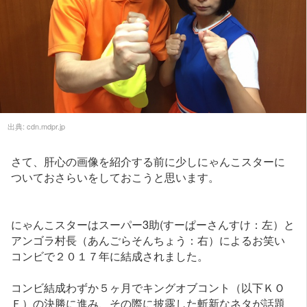
出典:
cdn.mdpr.jp
さて、肝心の画像を紹介する前に少しにゃんこスターに
ついておさらいをしておこうと思います。
にゃんこスターはスーパー3助(すーぱーさんすけ：左）と
アンゴラ村長（あんごらそんちょう：右）によるお笑い
コンビで２０１７年に結成されました。
コンビ結成わずか５ヶ月でキングオブコント（以下ＫＯ
Ｆ）の決勝に進み、その際に披露した斬新なネタが話題