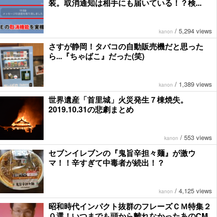
装。取消通知は相手にも届いている！？検...
/
5,294 views
kanon
さすが静岡！タバコの自動販売機だと思った
ら...『ちゃばこ』だった(笑)
/
1,389 views
kanon
世界遺産「首里城」火災発生７棟焼失。
2019.10.31の悲劇まとめ
/
553 views
kanon
セブンイレブンの『鬼旨辛担々麺』が激ウ
マ！！辛すぎて中毒者が続出！？
/
4,125 views
kanon
昭和時代インパクト抜群のフレーズＣＭ特集２
０選！いつまでも頭から離れなかったあのCM...