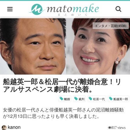
エンタメ・芸能(4536)
船越英一郎＆松居一代が離婚合意！リ
アルサスペンス劇場に決着。
離婚
裁判
松居一代
船越英一郎
女優の松居一代さんと俳優船越英一郎さんの泥沼離婚騒動
が12月13日に思ったよりも早く決着しました。
kanon
817 views