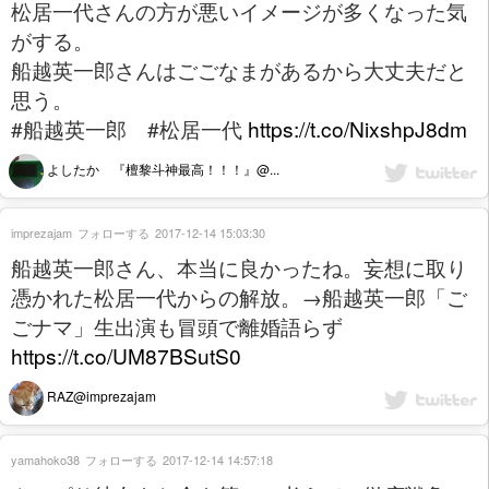
松居一代さんの方が悪いイメージが多くなった気
がする。
船越英一郎さんはごごなまがあるから大丈夫だと
思う。
#船越英一郎 #松居一代
https://t.co/NixshpJ8dm
よしたか 『檀黎斗神最高！！！』@...
imprezajam
フォローする
2017-12-14 15:03:30
船越英一郎さん、本当に良かったね。妄想に取り
憑かれた松居一代からの解放。→船越英一郎「ご
ごナマ」生出演も冒頭で離婚語らず
https://t.co/UM87BSutS0
RAZ@imprezajam
yamahoko38
フォローする
2017-12-14 14:57:18