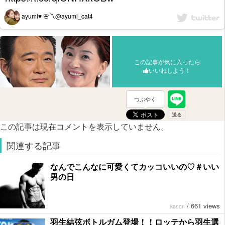
ayumi♥ 🌸〽@ayumi_cat4
この記事が気に入ったら
いいねしよう！
つぶやく
この記事は現在コメントを表示していません。
関連する記事
なんでこんなに可愛くてカッコいいの♡＃いい
男の日
/
661 views
kanon
羽生結弦ボトルガム登場！！ロッテから羽生選