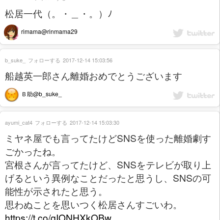
松居一代（。・＿・。）ﾉ
rimama@rinmama29
b_suke_
フォローする
2017-12-14 15:03:56
船越英一郎さん離婚おめでとうございます
Ｂ助@b_suke_
ayumi_cat4
フォローする
2017-12-14 15:03:30
ミヤネ屋でも言ってたけどSNSを使った離婚劇す
ごかったね。
宮根さんが言ってたけど、SNSをテレビが取り上
げるという異例なことだったと思うし、SNSの可
能性が示されたと思う。
思わぬことを思いつく松居さんすごいわ。
https://t.co/qIONHXkOBw