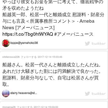
やっぱり彼女もお金を第一に考えて、徹底戦争の
矛を収めたようだね
船越英一郎、松居一代と離婚成立 慰謝料・財産分
与にも言及＜所属事務所コメント＞ - Ameba
News [アメーバニュース]
https://t.co/Tbg0htWYAQ
#アメーバニュース
toppe@yamahoko38
stellarossa228
フォローする
2017-12-14 15:03:46
船越さん。松居一代さんと離婚成立したんだね。
あれだけ大騒ぎした割には円満解決で良かった。
慰謝料、財産分与なしで、自宅は松居さんが買
取。
starry heavens@st...
rinmama29
フォローする
2017-12-14 15:03:00