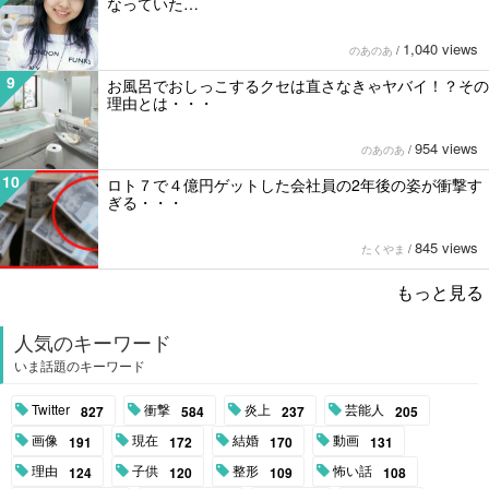
なっていた…
1,040 views
のあのあ
/
9
お風呂でおしっこするクセは直さなきゃヤバイ！？その
理由とは・・・
954 views
のあのあ
/
10
ロト７で４億円ゲットした会社員の2年後の姿が衝撃す
ぎる・・・
845 views
たくやま
/
もっと見る
人気のキーワード
いま話題のキーワード
Twitter
衝撃
炎上
芸能人
827
584
237
205
画像
現在
結婚
動画
191
172
170
131
理由
子供
整形
怖い話
124
120
109
108