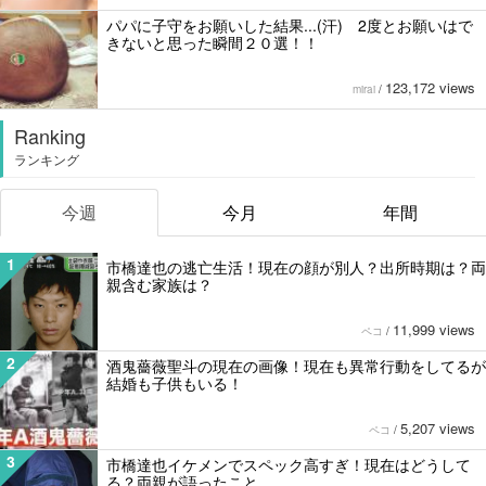
パパに子守をお願いした結果...(汗) 2度とお願いはで
きないと思った瞬間２０選！！
123,172 views
mirai
/
Ranking
ランキング
今週
今月
年間
1
市橋達也の逃亡生活！現在の顔が別人？出所時期は？両
親含む家族は？
11,999 views
ペコ
/
2
酒鬼薔薇聖斗の現在の画像！現在も異常行動をしてるが
結婚も子供もいる！
5,207 views
ペコ
/
3
市橋達也イケメンでスペック高すぎ！現在はどうして
る？両親が語ったこと