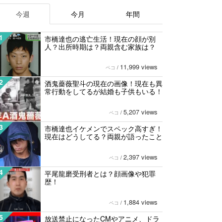
今週
今月
年間
1
市橋達也の逃亡生活！現在の顔が別
人？出所時期は？両親含む家族は？
11,999 views
ペコ
/
2
酒鬼薔薇聖斗の現在の画像！現在も異
常行動をしてるが結婚も子供もいる！
5,207 views
ペコ
/
3
市橋達也イケメンでスペック高すぎ！
現在はどうしてる？両親が語ったこと
2,397 views
ペコ
/
4
平尾龍磨受刑者とは？顔画像や犯罪
歴！
1,884 views
ペコ
/
5
放送禁止になったCMやアニメ、ドラ