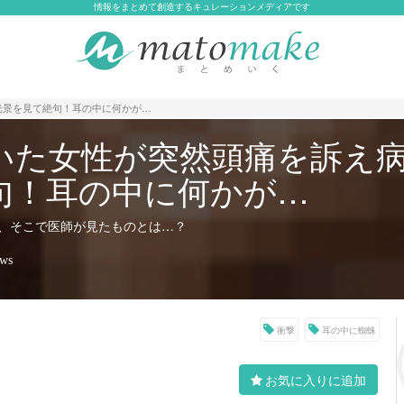
情報をまとめて創造するキュレーションメディアです
光景を見て絶句！耳の中に何かが…
いた女性が突然頭痛を訴え
句！耳の中に何かが…
、そこで医師が見たものとは…？
ews
衝撃
耳の中に蜘蛛
お気に入りに追加