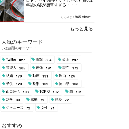
ロト７で４億円ゲットした会社員の2
年後の姿が衝撃すぎる・・・
845 views
たくやま
/
もっと見る
人気のキーワード
いま話題のキーワード
Twitter
衝撃
炎上
827
584
237
芸能人
画像
現在
205
191
172
結婚
動画
理由
170
131
124
子供
整形
怖い話
120
109
108
山口達也
TOKIO
猫
103
102
101
雑学
感動
熱愛
89
79
72
ジャニーズ
女性
72
71
おすすめ