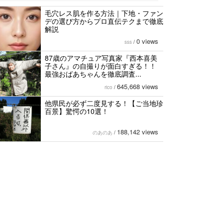
毛穴レス肌を作る方法｜下地・ファン
デの選び方からプロ直伝テクまで徹底
解説
0 views
sss
/
87歳のアマチュア写真家『西本喜美
子さん』の自撮りが面白すぎる！！
最強おばあちゃんを徹底調査...
645,668 views
rico
/
他県民が必ず二度見する！【ご当地珍
百景】驚愕の10選！
188,142 views
のあのあ
/