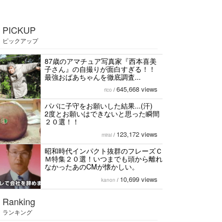
PICKUP
ピックアップ
87歳のアマチュア写真家『西本喜美
子さん』の自撮りが面白すぎる！！
最強おばあちゃんを徹底調査...
645,668 views
rico
/
パパに子守をお願いした結果...(汗)
2度とお願いはできないと思った瞬間
２０選！！
123,172 views
mirai
/
昭和時代インパクト抜群のフレーズＣ
Ｍ特集２０選！いつまでも頭から離れ
なかったあのCMが懐かしい。
10,699 views
kanon
/
Ranking
ランキング