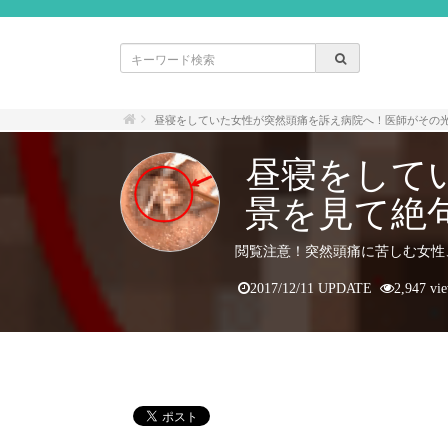
昼寝をしていた女性が突然頭痛を訴え病院へ！医師がその
昼寝をして
景を見て絶
閲覧注意！突然頭痛に苦しむ女性
2017/12/11 UPDATE
2,947 vi