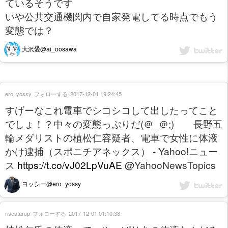
ているそうです
いや公共交通機関内で自家発電してる時点でもう
変態では？
大沢愛@ai_oosawa
ero_yossy
フォローする
2017-12-01 19:24:45
すげーなこれ電車でシコシコして出したってこと
でしょ！？中々の変態っぷりだ(＠_＠;) 長野五
輪メダリストの植松仁容疑者、電車で女性に体液
かけ逮捕（スポニチアネックス） - Yahoo!ニュー
ス
https://t.co/vJ02LpVuAE
@YahooNewsTopics
ヨッシー@ero_yossy
risestarup
フォローする
2017-12-01 01:10:33