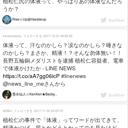
植松仁氏の体液って、やっぱりあの体液なんだろ
うか？
Rise☆Up@risestarup
kenkenbacky
フォローする
2017-12-01 09:55:29
体液って、汗なのかしら？涙なのかしら？唾きな
のかしら？まさか、精液！？そんな勿体無い！！
長野五輪銅メダリストを逮捕 植松仁容疑者、電車
で体液かけたか - LINE NEWS
https://t.co/aA7gg06icP
#linenews
@news_line_meさんから
墨水仙人☆KenKen★Backy...
ta50kn
フォローする
2017-11-30 20:20:15
植松仁の事件で「体液」ってワードが出てきて、
精液かつば、尿とかどうとかってのを見たけど、