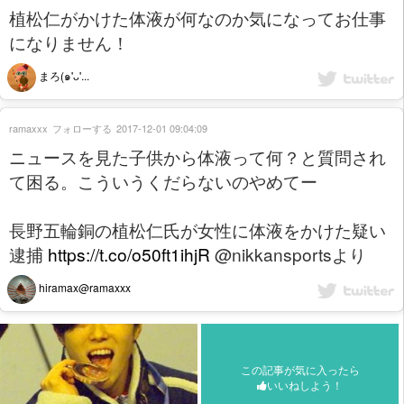
植松仁がかけた体液が何なのか気になってお仕事
になりません！
まろ(๑'ᴗ'...
ramaxxx
フォローする
2017-12-01 09:04:09
ニュースを見た子供から体液って何？と質問され
て困る。こういうくだらないのやめてー
長野五輪銅の植松仁氏が女性に体液をかけた疑い
逮捕
https://t.co/o50ft1ihjR
@nikkansportsより
hiramax@ramaxxx
この記事が気に入ったら
いいねしよう！