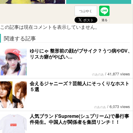
つぶやく
この記事は現在コメントを表示していません。
関連する記事
ゆりにゃ 整形前の顔がブサイク？うつ病やDV、
リスカ癖がやばい…
/
41,877 views
のあのあ
会えるジャニーズ？芸能人にそっくりなホスト
５選
/
6,073 views
のあのあ
人気ブランドSupreme(シュプリーム)で暴行事
件発生。中国人が関係者を集団リンチ！！