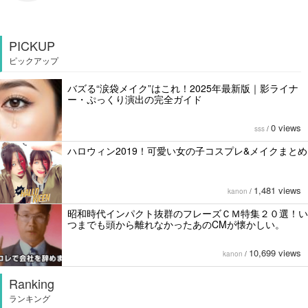
PICKUP
ピックアップ
バズる“涙袋メイク”はこれ！2025年最新版｜影ライナ
ー・ぷっくり演出の完全ガイド
0 views
sss
/
ハロウィン2019！可愛い女の子コスプレ&メイクまとめ
1,481 views
kanon
/
昭和時代インパクト抜群のフレーズＣＭ特集２０選！い
つまでも頭から離れなかったあのCMが懐かしい。
10,699 views
kanon
/
Ranking
ランキング