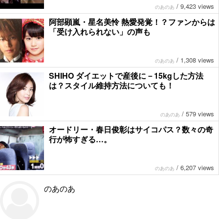
/
9,423 views
のあのあ
阿部顕嵐・星名美怜 熱愛発覚！？ファンからは
「受け入れられない」の声も
/
1,308 views
のあのあ
SHIHO ダイエットで産後に－15kgした方法
は？スタイル維持方法についても！
/
579 views
のあのあ
オードリー・春日俊彰はサイコパス？数々の奇
行が怖すぎる…。
/
6,207 views
のあのあ
のあのあ