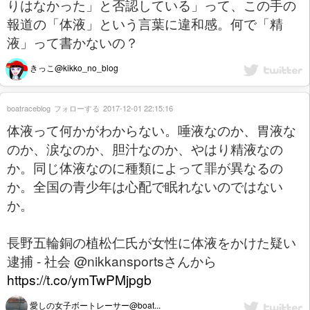
りはなかった」と否認している」って、この手の
報道の「体液」という言葉に違和感。何で「精
液」って書かないの？
きっこ@kikko_no_blog
boatraceblog
フォローする
2017-12-01 22:15:16
体液って何かがわからない。唾液なのか、胃液な
のか、涙なのか、胆汁なのか、やはり精液なの
か。同じ体液なのに種類によって罪が異なるの
か。全国の青少年は心配で眠れないのではない
か。
長野五輪銅の植松仁氏が女性に体液をかけた疑い
逮捕 - 社会 @nikkansportsさんから
https://t.co/ymTwPMjpgb
愛しの女子ボートレーサー@boat...