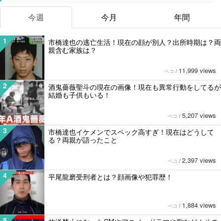
今週
今月
年間
1
市橋達也の逃亡生活！現在の顔が別人？出所時期は？両
親含む家族は？
11,999 views
ペコ
/
2
酒鬼薔薇聖斗の現在の画像！現在も異常行動をしてるが
結婚も子供もいる！
5,207 views
ペコ
/
3
市橋達也イケメンでスペック高すぎ！現在はどうして
る？両親が語ったこと
2,397 views
ペコ
/
4
平尾龍磨受刑者とは？顔画像や犯罪歴！
1,884 views
ペコ
/
5