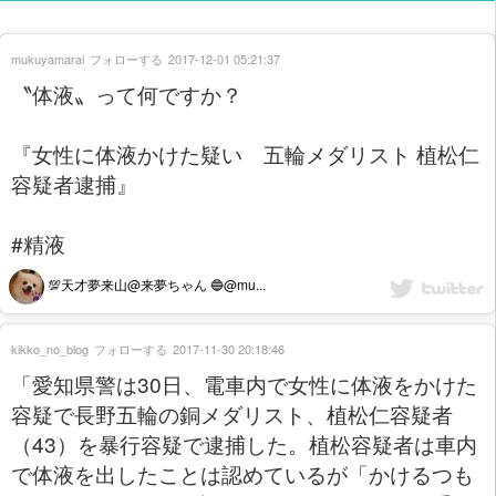
mukuyamarai
フォローする
2017-12-01 05:21:37
〝体液〟って何ですか？
『女性に体液かけた疑い 五輪メダリスト 植松仁
容疑者逮捕』
#精液
💯天才夢来山@来夢ちゃん 🔵@mu...
kikko_no_blog
フォローする
2017-11-30 20:18:46
「愛知県警は30日、電車内で女性に体液をかけた
容疑で長野五輪の銅メダリスト、植松仁容疑者
（43）を暴行容疑で逮捕した。植松容疑者は車内
で体液を出したことは認めているが「かけるつも