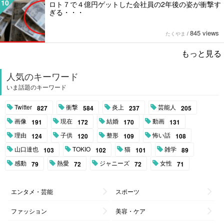
10
ロト７で４億円ゲットした会社員の2年後の姿が衝撃す
ぎる・・・
845 views
たくやま
/
もっと見る
人気のキーワード
いま話題のキーワード
Twitter
衝撃
炎上
芸能人
827
584
237
205
画像
現在
結婚
動画
191
172
170
131
理由
子供
整形
怖い話
124
120
109
108
山口達也
TOKIO
猫
雑学
103
102
101
89
感動
熱愛
ジャニーズ
女性
79
72
72
71
エンタメ・芸能
スポーツ
ファッション
美容・ケア