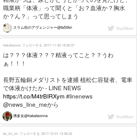
職業柄「体液」って聞くと「お？血液か？胸水
か？ん？」って思ってしまう
スラム街のアヴェンジャー@ta50kn
hakataonna
フォローする
2017-11-30 19:26:37
は？？？体液？？？精液ってこと？？うわ
ぁ！！！
長野五輪銅メダリストを逮捕 植松仁容疑者、電車
で体液かけたか - LINE NEWS
https://t.co/M4trBIRXym
#linenews
@news_line_meから
博多女@hakataonna
bs_kri_mr
フォローする
2017-12-01 13:36:02