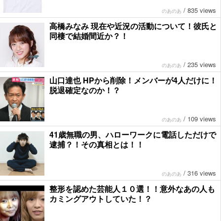
/
835 views
のあのあ
高橋みなみ 現在や近況の活動について！彼氏と
同棲で結婚間近か？！
/
235 views
のあのあ
山口達也 HPから削除！メンバーが4人だけに！
脱退確定なのか！？
/
109 views
のあのあ
41歳無職の男、ハローワークに電話しただけで
逮捕？！その真相とは！！
/
316 views
のあのあ
整形を認めた芸能人１０選！！意外なあの人も
カミングアウトしていた！？