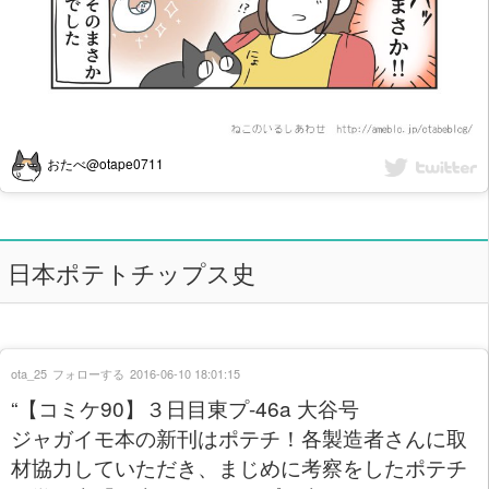
おたべ@otape0711
日本ポテトチップス史
ota_25
フォローする
2016-06-10 18:01:15
“【コミケ90】３日目東プ-46a 大谷号
ジャガイモ本の新刊はポテチ！各製造者さんに取
材協力していただき、まじめに考察をしたポテチ