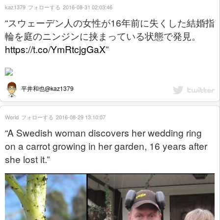
kaz1379
フォローする
2016-08-31 02:03:46
“スウェーデン人の女性が16年前に失くした結婚指
輪を庭のニンジンに挟まっている状態で発見。
https://t.co/YmRtcjgGaX
”
平井和也@kaz1379
World
フォローする
2016-08-29 13:10:07
“A Swedish woman discovers her wedding ring
on a carrot growing in her garden, 16 years after
she lost it.”