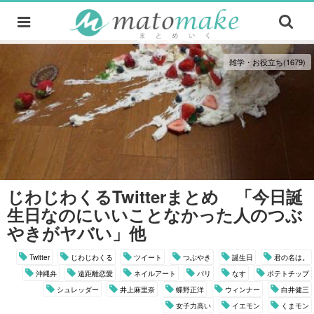
雑学・お役立ち(1679)
じわじわくるTwitterまとめ 「今日誕
生日なのにいいことなかった人のつぶ
やきがヤバい」他
Twitter
じわじわくる
ツイート
つぶやき
誕生日
君の名は。
沖縄弁
遠距離恋愛
ネイルアート
パリ
なす
ポテトチップ
シュレッダー
井上麻里奈
蝶野正洋
ウィンナー
白井健三
女子力高い
イエモン
くまモン