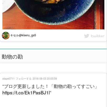
キセル@kiseru_gs5
動物の勘
otape0711
フォローする
2016-08-03 20:03:59
“ブログ更新しました！「動物の勘ってすごい」
https://t.co/Ek1PasBJ1l
”