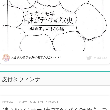
大谷さん@ジャガイモ本の人@ota_25
皮付きウィンナー
rukoruko4
フォローする
2016-08-17 19:20:38
“皮つきウインナーは茹でてから焼くのが至高…で