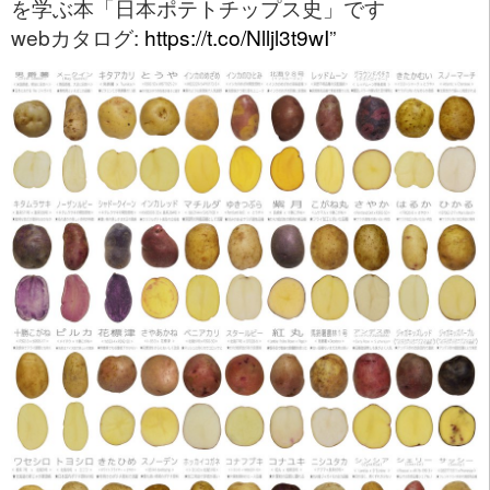
を学ぶ本「日本ポテトチップス史」です
webカタログ:
https://t.co/Nlljl3t9wI
”