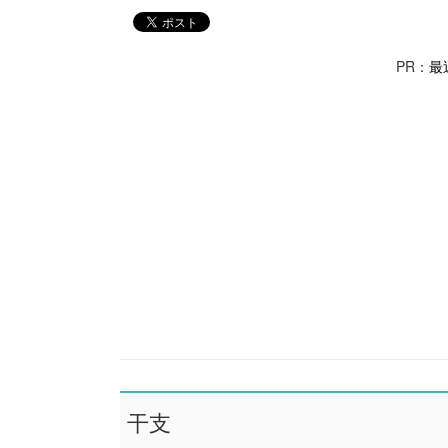
PR：
最
干支