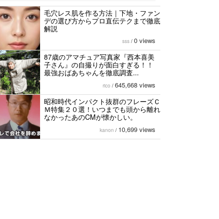
毛穴レス肌を作る方法｜下地・ファン
デの選び方からプロ直伝テクまで徹底
解説
0 views
sss
/
87歳のアマチュア写真家『西本喜美
子さん』の自撮りが面白すぎる！！
最強おばあちゃんを徹底調査...
645,668 views
rico
/
昭和時代インパクト抜群のフレーズＣ
Ｍ特集２０選！いつまでも頭から離れ
なかったあのCMが懐かしい。
10,699 views
kanon
/