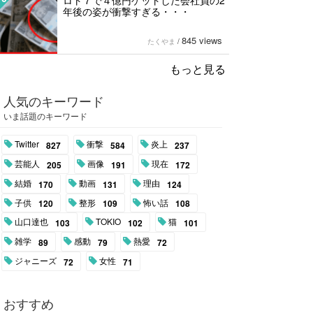
ロト７で４億円ゲットした会社員の2
年後の姿が衝撃すぎる・・・
845 views
たくやま
/
もっと見る
人気のキーワード
いま話題のキーワード
Twitter
衝撃
炎上
827
584
237
芸能人
画像
現在
205
191
172
結婚
動画
理由
170
131
124
子供
整形
怖い話
120
109
108
山口達也
TOKIO
猫
103
102
101
雑学
感動
熱愛
89
79
72
ジャニーズ
女性
72
71
おすすめ