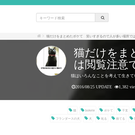
猫だけをまとめたボケて 笑いすぎるので人が多い場所で
猫だけをま
は閲覧注意
猫はいろんなことを考えて生きて
2016/08/25 UPDATE
1,382 vi
猫
bokete
ボケて
干支
フランダースの犬
犬
叱る
捨てる