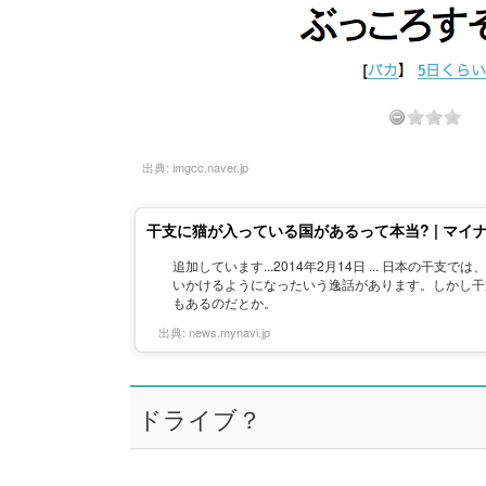
出典:
imgcc.naver.jp
干支に猫が入っている国があるって本当? | マイ
追加しています...2014年2月14日 ... 日本
いかけるようになったいう逸話があります。しかし干
もあるのだとか。
出典:
news.mynavi.jp
ドライブ？