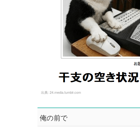
出典:
24.media.tumblr.com
俺の前で