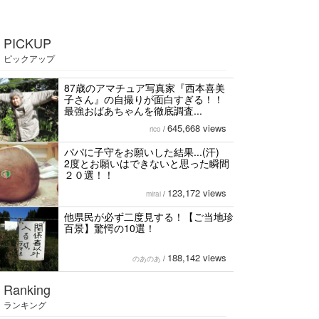
PICKUP
ピックアップ
87歳のアマチュア写真家『西本喜美
子さん』の自撮りが面白すぎる！！
最強おばあちゃんを徹底調査...
645,668 views
rico
/
パパに子守をお願いした結果...(汗)
2度とお願いはできないと思った瞬間
２０選！！
123,172 views
mirai
/
他県民が必ず二度見する！【ご当地珍
百景】驚愕の10選！
188,142 views
のあのあ
/
Ranking
ランキング