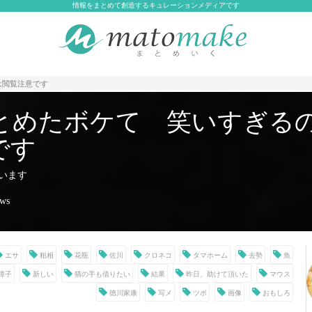
情報をまとめて創造するキュレーションメディアです
は閲覧注意です
とめたボケて 笑いすぎる
です
います
ews
エサ
粗相
花瓶
佐川
クロネコ
タマホーム
去勢
魚
障子
新しい
猫の手も借りたい
結果
昨日、助けて頂いた
マウス
徳川家康
写メ
ツボ
画像
おもしろ