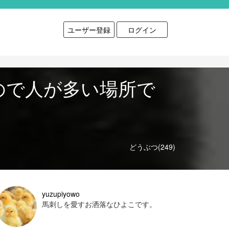
ユーザー登録
ログイン
ので人が多い場所で
どうぶつ(249)
yuzupiyowo
馬刺しを愛すお洒落なひよこです。