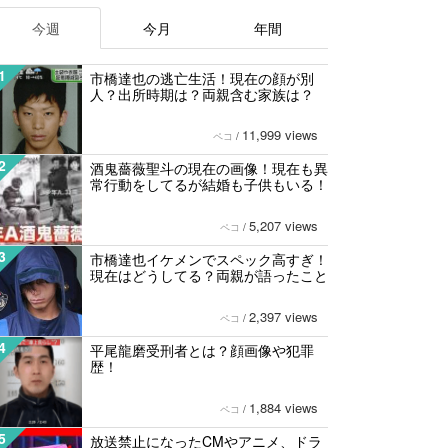
今週
今月
年間
1
市橋達也の逃亡生活！現在の顔が別
人？出所時期は？両親含む家族は？
11,999 views
ペコ
/
2
酒鬼薔薇聖斗の現在の画像！現在も異
常行動をしてるが結婚も子供もいる！
5,207 views
ペコ
/
3
市橋達也イケメンでスペック高すぎ！
現在はどうしてる？両親が語ったこと
2,397 views
ペコ
/
4
平尾龍磨受刑者とは？顔画像や犯罪
歴！
1,884 views
ペコ
/
5
放送禁止になったCMやアニメ、ドラ