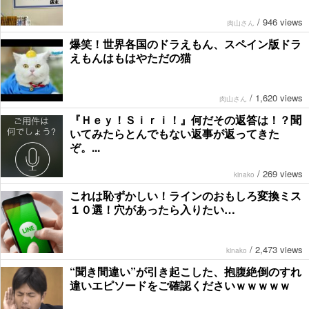
/
946 views
肉山さん
爆笑！世界各国のドラえもん、スペイン版ドラ
えもんはもはやただの猫
/
1,620 views
肉山さん
『Ｈｅｙ！Ｓｉｒｉ！』何だその返答は！？聞
いてみたらとんでもない返事が返ってきた
ぞ。...
/
269 views
kinako
これは恥ずかしい！ラインのおもしろ変換ミス
１０選！穴があったら入りたい…
/
2,473 views
kinako
“聞き間違い”が引き起こした、抱腹絶倒のすれ
違いエピソードをご確認くださいｗｗｗｗｗ