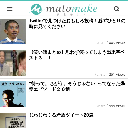
Twitterで見つけたおもしろ投稿！必ずひとりの
時に見てください
/
445 views
kinako
【笑い話まとめ】思わず笑ってしまう出来事ベ
スト３！！
/
251 views
うみうみ
“待って。ちがう。そうじゃない”ってなった爆
笑エピソード２６選
/
555 views
kinako
じわじわくる矛盾ツイート20選