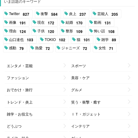
いま話題のキーワード
Twitter
衝撃
炎上
芸能人
827
584
237
205
画像
現在
結婚
動画
191
172
170
131
理由
子供
整形
怖い話
124
120
109
108
山口達也
TOKIO
猫
雑学
103
102
101
89
感動
熱愛
ジャニーズ
女性
79
72
72
71
エンタメ・芸能
スポーツ
ファッション
美容・ケア
おでかけ・旅行
グルメ
トレンド・炎上
笑う・衝撃・癒す
雑学・お役立ち
ＩＴ・ガジェット
どうぶつ
インテリア
ライフ・社会
ゲーム