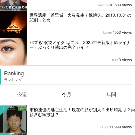
10,699 views
kanon
/
世界遺産「首里城」火災発生７棟焼失。2019.10.31の
悲劇まとめ
553 views
kanon
/
バズる“涙袋メイク”はこれ！2025年最新版｜影ライナ
ー・ぷっくり演出の完全ガイド
0 views
sss
/
Ranking
ランキング
今週
今月
年間
1
市橋達也の逃亡生活！現在の顔が別人？出所時期は？両
親含む家族は？
11,999 views
ペコ
/