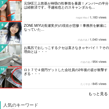
7
元SKE三上悠亜がAKBの性事情を暴露！メンバーの半分
は経験済です。手越祐也とのスキャンダルも...
1,183 views
nagai ritsu
/
8
ZONE MIYU(長瀬実夕)の現在が悲惨！事務所を解雇に
なっていた…
1,040 views
のあのあ
/
9
お風呂でおしっこするクセは直さなきゃヤバイ！？その
理由とは・・・
954 views
のあのあ
/
10
ロト７で４億円ゲットした会社員の2年後の姿が衝撃す
ぎる・・・
845 views
たくやま
/
もっと見る
人気のキーワード