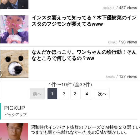
/
487 views
肉山さん
インスタ萎えって知ってる？木下優樹菜のイン
スタのフジモンが萎えてるwww
/
93 views
kinako
なんだかほっこり。ワンちゃんの珍行動！そん
なところで何してるの？ww
/
127 views
kinako
1件〜10件 (全32件)
前へ
1
2
3
4
次へ
PICKUP
ピックアップ
昭和時代インパクト抜群のフレーズＣＭ特集２０選！い
つまでも頭から離れなかったあのCMが懐かしい。