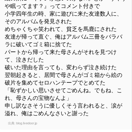
や眠ってます？』ってコメント付きで
小学四年生の時、家に遊びに来た友達数人に、
そのアルバムを発見された
めちゃくちゃ笑われて、貧乏を馬鹿にされた
友達が帰って直ぐ、俺はアルバム三冊をバラバ
ラに破いてゴミ箱に捨てた
パートから帰って来た母さんがそれを見つけ
て、泣きだした
破いた理由を言っても、変わらず泣き続けた
翌朝起きると、居間で母さんがゴミ箱から絵の
破片を集めてセロハンテープでとめてた
「恥ずかしい思いさせてごめんね。でもね、こ
れ、母さんの宝物なんよ」
申し訳なさそうに優しくそう言われると、涙が
溢れ、俺はごめんなさいと謝った
出典:
blog.livedoor.jp