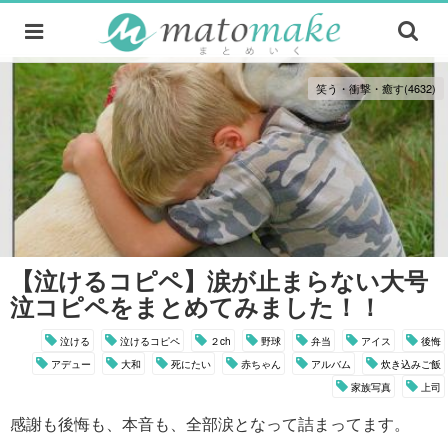
笑う・衝撃・癒す(4632)
【泣けるコピペ】涙が止まらない大号
泣コピペをまとめてみました！！
泣ける
泣けるコピペ
２ch
野球
弁当
アイス
後悔
アデュー
大和
死にたい
赤ちゃん
アルバム
炊き込みご飯
家族写真
上司
感謝も後悔も、本音も、全部涙となって詰まってます。