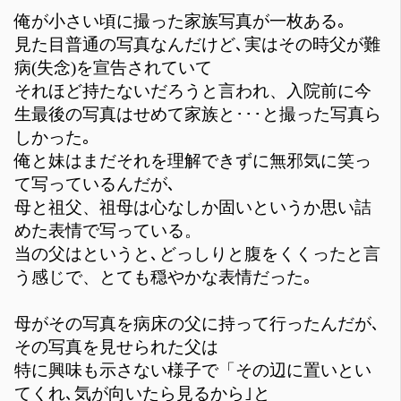
俺が小さい頃に撮った家族写真が一枚ある｡
見た目普通の写真なんだけど､実はその時父が難
病(失念)を宣告されていて
それほど持たないだろうと言われ、入院前に今
生最後の写真はせめて家族と･･･と撮った写真ら
しかった｡
俺と妹はまだそれを理解できずに無邪気に笑っ
て写っているんだが､
母と祖父、祖母は心なしか固いというか思い詰
めた表情で写っている。
当の父はというと､どっしりと腹をくくったと言
う感じで、とても穏やかな表情だった｡
母がその写真を病床の父に持って行ったんだが､
その写真を見せられた父は
特に興味も示さない様子で「その辺に置いとい
てくれ､気が向いたら見るから｣と