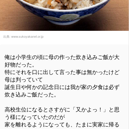
出典:
www.sukoyakanet.or.jp
俺は小学生の頃に母の作った炊き込みご飯が大
好物だった。
特にそれを口に出して言った事は無かったけど
母は判っていて
誕生日や何かの記念日には我が家の夕食は必ず
炊き込みご飯だった。
高校生位になるとさすがに「又かよっ！」と思
う様になっていたのだが
家を離れるようになっても、たまに実家に帰る