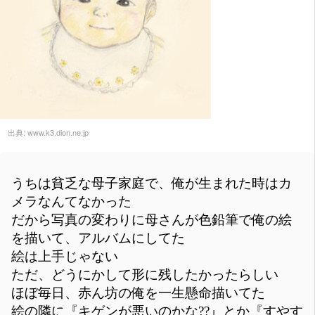
出典:
www.k3.dion.ne.jp
うちは貧乏な母子家庭で、俺が生まれた時はカ
メラなんてなかった
だから写真の変わりに母さんが色鉛筆で俺の絵
を描いて、アルバムにしてた
絵は上手じゃない
ただ、どうにかして形に残したかったらしい
ほぼ毎日、赤ん坊の俺を一生懸命描いてた
絵の隣に『キゲンが悪いのかな??』とか『すやす