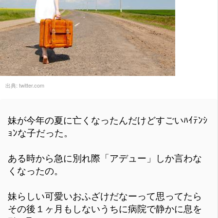
出典:
twitter.com
妹が今年の夏に亡くなったんだけどすごいﾊｲﾃﾝｼ
ｮﾝな子だった。
ある時から急に別れ際「アデュー」しか言わな
くなったの。
妹らしい可愛いおふざけだなーって思ってたら
その後１ヶ月もしないうちに病院で静かに息を