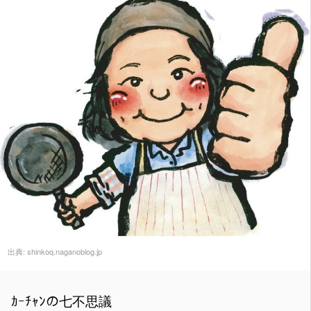
出典:
shinkoq.naganoblog.jp
ｶｰﾁｬﾝの七不思議