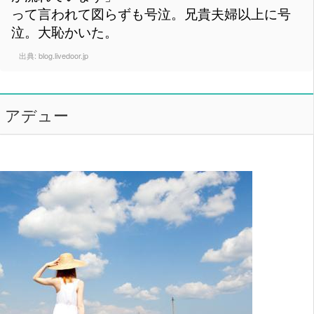
って言われて図らずも号泣。兄貴夫婦以上に号
泣。大恥かいた。
出典:
blog.livedoor.jp
アデュー