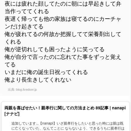
夜には疲れた顔してたのに朝には早起きして弁
当作っててくれる
夜遅く帰っても他の家族は寝てるのにカーチャ
ンだけ起きてる
俺が疲れてるの何故か把握してて栄養剤出して
くれる
俺が逆切れしても困ったように笑ってる
俺が自分で言ったのに忘れてた事をずっと覚え
てる
いまだに俺の誕生日祝ってくれる
俺より長生きしてくれない
出典:
blog.livedoor.jp
両親を喜ばせたい！親孝行に関しての方法まとめ 89記事 | nanapi
[ナナピ]
追加しています...【nanapi】いざ親孝行をしたいと思った時には親は既
に亡くなっていた、なんてことに ならないよう、できるうちに親孝行は