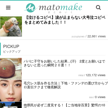
【泣けるコピペ】涙が止まらない大号泣コピペ
をまとめてみました！！
/
22,661 views
yuzupiyowo
PICKUP
ピックアップ
パパに子守をお願いした結果...(汗) 2度とお願いはで
きないと思った瞬間２０選！！
123,172 views
mirai
/
毛穴レス肌を作る方法｜下地・ファンデの選び方からプ
ロ直伝テクまで徹底解説
0 views
sss
/
他県民が必ず二度見する！【ご当地珍百景】驚愕の10