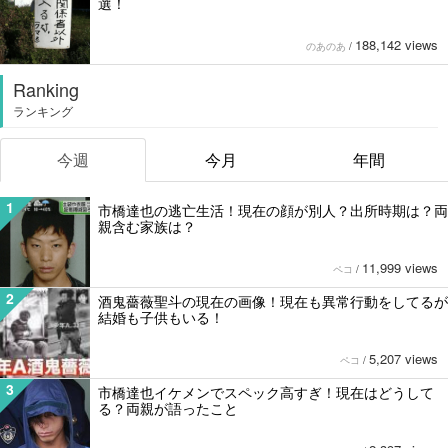
選！
188,142 views
のあのあ
/
Ranking
ランキング
今週
今月
年間
1
市橋達也の逃亡生活！現在の顔が別人？出所時期は？両
親含む家族は？
11,999 views
ペコ
/
2
酒鬼薔薇聖斗の現在の画像！現在も異常行動をしてるが
結婚も子供もいる！
5,207 views
ペコ
/
3
市橋達也イケメンでスペック高すぎ！現在はどうして
る？両親が語ったこと