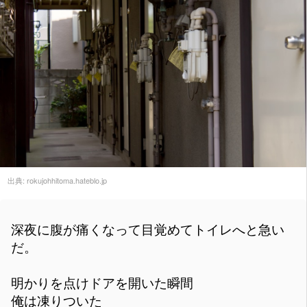
出典:
rokujohhitoma.hateblo.jp
深夜に腹が痛くなって目覚めてトイレへと急い
だ。
明かりを点けドアを開いた瞬間
俺は凍りついた