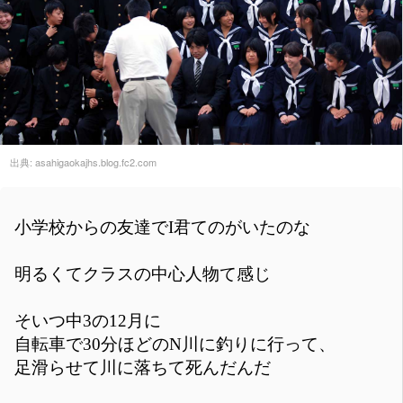
出典:
asahigaokajhs.blog.fc2.com
小学校からの友達でI君てのがいたのな
明るくてクラスの中心人物て感じ
そいつ中3の12月に
自転車で30分ほどのN川に釣りに行って、
足滑らせて川に落ちて死んだんだ