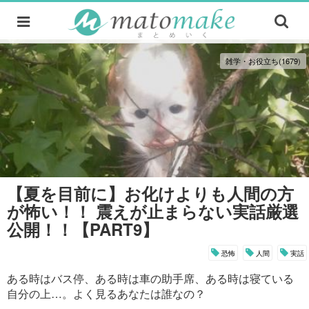
雑学・お役立ち(1679)
【夏を目前に】お化けよりも人間の方
が怖い！！ 震えが止まらない実話厳選
公開！！【PART9】
恐怖
人間
実話
ある時はバス停、ある時は車の助手席、ある時は寝ている
自分の上…。よく見るあなたは誰なの？