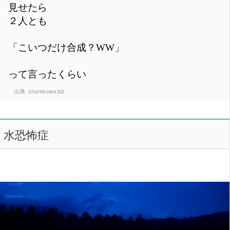
見せたら
２人とも
「こいつだけ合成？WW」
って言ったくらい
出典:
sharekowa.biz
水恐怖症