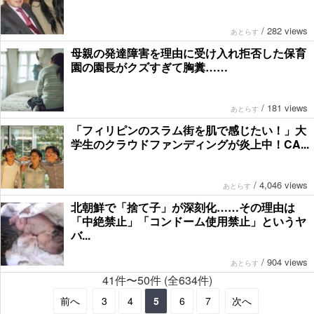
/
282 views
あとらす
母親の発達障害を理由に受け入れ拒否した保育
園の園長がクズすぎて胸糞……
/
181 views
あとらす
「フィリピンのスラム街を肌で感じたい！」大
学生のクラウドファンディングが炎上中！CA...
/
4,046 views
あとらす
北朝鮮で「捨て子」が深刻化……その理由は
「中絶禁止」「コンドーム使用禁止」というヤ
バ...
/
904 views
あとらす
41件〜50件 (全634件)
前へ
3
4
5
6
7
次へ