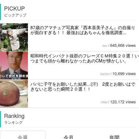
PICKUP
ピックアップ
87歳のアマチュア写真家『西本喜美子さん』の自撮り
が面白すぎる！！ 最強おばあちゃんを徹底調査...
645,668 views
rico
/
昭和時代インパクト抜群のフレーズＣＭ特集２０選！い
つまでも頭から離れなかったあのCMが懐かしい。
10,699 views
kanon
/
パパに子守をお願いした結果...(汗) 2度とお願いはで
きないと思った瞬間２０選！！
123,172 views
mirai
/
Ranking
ランキング
今週
今月
年間