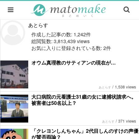
あとらす
作成した記事の数: 1,242件
総閲覧数: 3,813,439 views
お気に入りに登録されている数: 2件
オウム真理教のサティアンの現在が…
/
1,538 views
あとらす
大口病院の元看護士31歳の女に逮捕状請求へ。
被害者は50名以上？
/
371 views
あとらす
「クレヨンしんちゃん」2代目しんのすけの声優
が賛否両論？