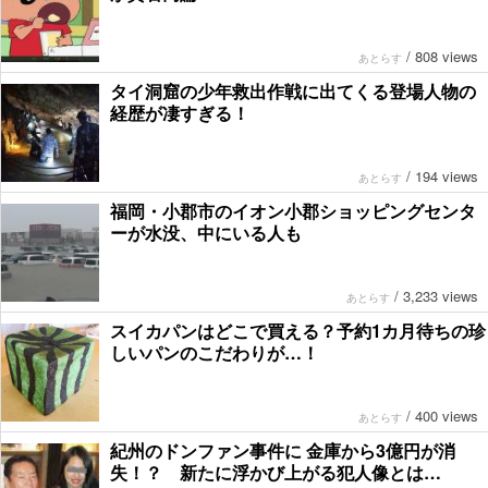
/
808 views
あとらす
タイ洞窟の少年救出作戦に出てくる登場人物の
経歴が凄すぎる！
/
194 views
あとらす
福岡・小郡市のイオン小郡ショッピングセンタ
ーが水没、中にいる人も
/
3,233 views
あとらす
スイカパンはどこで買える？予約1カ月待ちの珍
しいパンのこだわりが…！
/
400 views
あとらす
紀州のドンファン事件に 金庫から3億円が消
失！？ 新たに浮かび上がる犯人像とは…