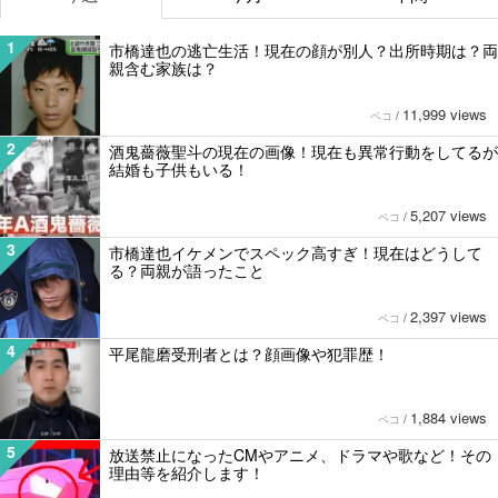
1
市橋達也の逃亡生活！現在の顔が別人？出所時期は？両
親含む家族は？
11,999 views
ペコ
/
2
酒鬼薔薇聖斗の現在の画像！現在も異常行動をしてるが
結婚も子供もいる！
5,207 views
ペコ
/
3
市橋達也イケメンでスペック高すぎ！現在はどうして
る？両親が語ったこと
2,397 views
ペコ
/
4
平尾龍磨受刑者とは？顔画像や犯罪歴！
1,884 views
ペコ
/
5
放送禁止になったCMやアニメ、ドラマや歌など！その
理由等を紹介します！