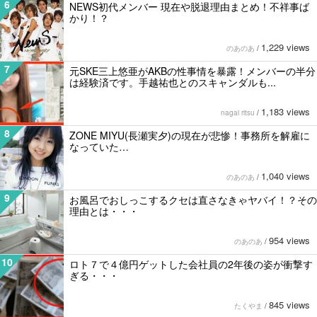
6
NEWS初代メンバー 現在や脱退理由まとめ！不祥事ば
かり！？
1,229 views
のあのあ
/
7
元SKE三上悠亜がAKBの性事情を暴露！メンバーの半分
は経験済です。手越祐也とのスキャンダルも...
1,183 views
nagai ritsu
/
8
ZONE MIYU(長瀬実夕)の現在が悲惨！事務所を解雇に
なっていた…
1,040 views
のあのあ
/
9
お風呂でおしっこするクセは直さなきゃヤバイ！？その
理由とは・・・
954 views
のあのあ
/
10
ロト７で４億円ゲットした会社員の2年後の姿が衝撃す
ぎる・・・
845 views
たくやま
/