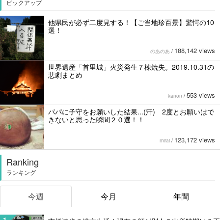
ピックアップ
他県民が必ず二度見する！【ご当地珍百景】驚愕の10
選！
188,142 views
のあのあ
/
世界遺産「首里城」火災発生７棟焼失。2019.10.31の
悲劇まとめ
553 views
kanon
/
パパに子守をお願いした結果...(汗) 2度とお願いはで
きないと思った瞬間２０選！！
123,172 views
mirai
/
Ranking
ランキング
今週
今月
年間
1