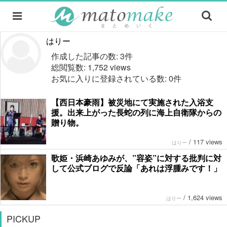
はりー
作成した記事の数: 3件
総閲覧数: 1,752 views
お気に入りに登録されている数: 0件
【西日本豪雨】被災地にて実施された入浴支
援。出来上がった長蛇の列に海上自衛隊からの
贈り物。
/
117 views
はりー
歌姫・浜崎あゆみが、”容姿”に対する批判に対
して公式ブログで反論「あれは浮腫みです！」
/
1,624 views
はりー
PICKUP