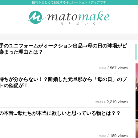
情報をまとめて創造するキュレーションメディアです
手のユニフォームがオークション出品→母の日の球場がピ
染まった理由とは？
/
567 views
mass
持ちが分からない！？離婚した元旦那から「母の日」のプ
トの催促が！
/
2,219 views
mass
の本音...母たちが本当に欲しいと思っている物とは？？
/
189 views
mass