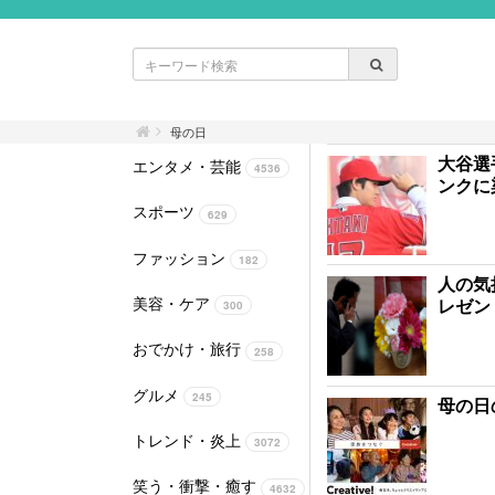
母の日
大谷選
エンタメ・芸能
4536
ンクに
スポーツ
629
ファッション
182
人の気
美容・ケア
レゼン
300
おでかけ・旅行
258
グルメ
245
母の日
トレンド・炎上
3072
笑う・衝撃・癒す
4632