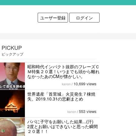
ユーザー登録
ログイン
PICKUP
ピックアップ
昭和時代インパクト抜群のフレーズＣ
Ｍ特集２０選！いつまでも頭から離れ
なかったあのCMが懐かしい。
10,699 views
kanon
/
世界遺産「首里城」火災発生７棟焼
失。2019.10.31の悲劇まとめ
553 views
kanon
/
パパに子守をお願いした結果...(汗)
2度とお願いはできないと思った瞬間
２０選！！