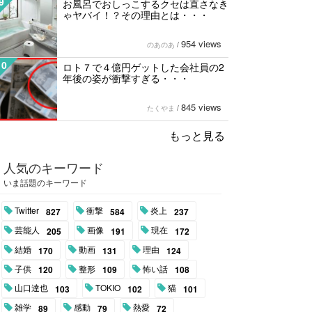
9
お風呂でおしっこするクセは直さなき
ゃヤバイ！？その理由とは・・・
954 views
のあのあ
/
10
ロト７で４億円ゲットした会社員の2
年後の姿が衝撃すぎる・・・
845 views
たくやま
/
もっと見る
人気のキーワード
いま話題のキーワード
Twitter
衝撃
炎上
827
584
237
芸能人
画像
現在
205
191
172
結婚
動画
理由
170
131
124
子供
整形
怖い話
120
109
108
山口達也
TOKIO
猫
103
102
101
雑学
感動
熱愛
89
79
72