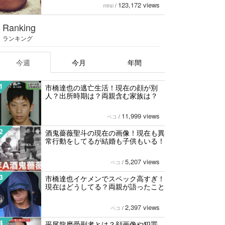
123,172 views
mirai
/
Ranking
ランキング
今週
今月
年間
1
市橋達也の逃亡生活！現在の顔が別
人？出所時期は？両親含む家族は？
11,999 views
ペコ
/
2
酒鬼薔薇聖斗の現在の画像！現在も異
常行動をしてるが結婚も子供もいる！
5,207 views
ペコ
/
3
市橋達也イケメンでスペック高すぎ！
現在はどうしてる？両親が語ったこと
2,397 views
ペコ
/
4
平尾龍磨受刑者とは？顔画像や犯罪