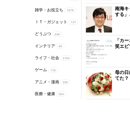
南海キ
雑学・お役立ち
1679
する」
ＩＴ・ガジェット
137
どうぶつ
249
「カー
インテリア
笑エピ
46
ライフ・社会
2104
ゲーム
178
母の日
てた？
アニメ・漫画
358
医療・健康
264