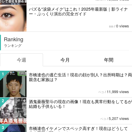
バズる“涙袋メイク”はこれ！2025年最新版｜影ライナ
ー・ぷっくり演出の完全ガイド
0 views
sss
/
Ranking
ランキング
今週
今月
年間
1
市橋達也の逃亡生活！現在の顔が別人？出所時期は？両
親含む家族は？
11,999 views
ペコ
/
2
酒鬼薔薇聖斗の現在の画像！現在も異常行動をしてるが
結婚も子供もいる！
5,207 views
ペコ
/
3
市橋達也イケメンでスペック高すぎ！現在はどうして