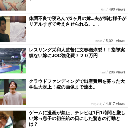
/
490 views
kint
体調不良で寝込んで3ヶ月の嫁...夫が悩む様子が
リアルすぎて考えさせられる。。。
/
5,021 views
mass
レスリング栄和人監督に文春砲炸裂！！指導実
績ない嫁にJOC強化費７２０万円
/
206 views
tani
クラウドファンディングで出産費用を募った大
学生大炎上！嫁の画像まで流出。
/
4,617 views
のあのあ
ゲームに漫画が禁止、テレビは1日1時間と厳し
い嫁→息子の初任給の日にした驚きの行動と
は？