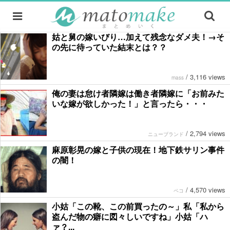
姑と舅の嫁いびり…加えて残念なダメ夫！→そ
の先に待っていた結末とは？？
/
3,116 views
mass
俺の妻は怠け者隣嫁は働き者隣嫁に「お前みた
いな嫁が欲しかった！」と言ったら・・・
/
2,794 views
ニューブランド
麻原彰晃の嫁と子供の現在！地下鉄サリン事件
の闇！
/
4,570 views
ペコ
小姑「この靴、この前買ったの～」私「私から
盗んだ物の癖に図々しいですね」小姑「ハ
ァ？...