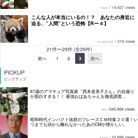
/
14,627 views
mass
こんな人が本当にいるの！？ あなたの身近に
迫る、”人間”という恐怖【Rー４】
/
219 views
yuzupiyowo
21件〜29件 (全29件)
前へ
1
2
3
次へ
PICKUP
ピックアップ
87歳のアマチュア写真家『西本喜美子さん』の自撮り
が面白すぎる！！ 最強おばあちゃんを徹底調査...
645,668 views
rico
/
昭和時代インパクト抜群のフレーズＣＭ特集２０選！い
つまでも頭から離れなかったあのCMが懐かしい。
10,699 views
kanon
/