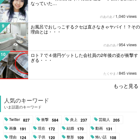
なっていた…
1,040 views
のあのあ
/
9
お風呂でおしっこするクセは直さなきゃヤバイ！？その
理由とは・・・
954 views
のあのあ
/
10
ロト７で４億円ゲットした会社員の2年後の姿が衝撃す
ぎる・・・
845 views
たくやま
/
もっと見る
人気のキーワード
いま話題のキーワード
Twitter
衝撃
炎上
芸能人
827
584
237
205
画像
現在
結婚
動画
191
172
170
131
理由
子供
整形
怖い話
124
120
109
108