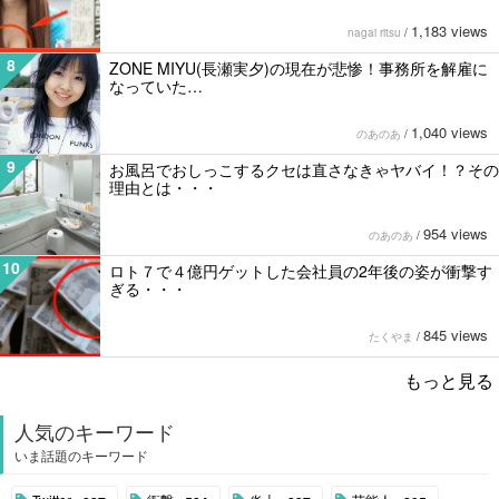
1,183 views
nagai ritsu
/
8
ZONE MIYU(長瀬実夕)の現在が悲惨！事務所を解雇に
なっていた…
1,040 views
のあのあ
/
9
お風呂でおしっこするクセは直さなきゃヤバイ！？その
理由とは・・・
954 views
のあのあ
/
10
ロト７で４億円ゲットした会社員の2年後の姿が衝撃す
ぎる・・・
845 views
たくやま
/
もっと見る
人気のキーワード
いま話題のキーワード