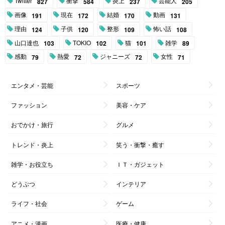
Twitter
衝撃
炎上
芸能人
827
584
237
205
画像
現在
結婚
動画
191
172
170
131
理由
子供
整形
怖い話
124
120
109
108
山口達也
TOKIO
猫
雑学
103
102
101
89
感動
熱愛
ジャニーズ
女性
79
72
72
71
エンタメ・芸能
スポーツ
ファッション
美容・ケア
おでかけ・旅行
グルメ
トレンド・炎上
笑う・衝撃・癒す
雑学・お役立ち
ＩＴ・ガジェット
どうぶつ
インテリア
ライフ・社会
ゲーム
アニメ・漫画
医療・健康