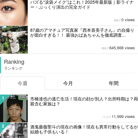
バズる“涙袋メイク”はこれ！2025年最新版｜影ライナ
ー・ぷっくり演出の完全ガイド
0 views
sss
/
87歳のアマチュア写真家『西本喜美子さん』の自撮り
が面白すぎる！！ 最強おばあちゃんを徹底調査...
645,668 views
rico
/
Ranking
ランキング
今週
今月
年間
1
市橋達也の逃亡生活！現在の顔が別人？出所時期は？両
親含む家族は？
11,999 views
ペコ
/
2
酒鬼薔薇聖斗の現在の画像！現在も異常行動をしてるが
結婚も子供もいる！