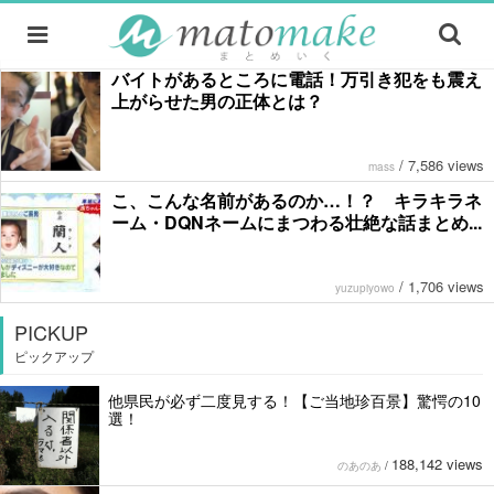
バイトがあるところに電話！万引き犯をも震え
上がらせた男の正体とは？
/
7,586 views
mass
こ、こんな名前があるのか…！？ キラキラネ
ーム・DQNネームにまつわる壮絶な話まとめ...
/
1,706 views
yuzupiyowo
PICKUP
ピックアップ
他県民が必ず二度見する！【ご当地珍百景】驚愕の10
選！
188,142 views
のあのあ
/