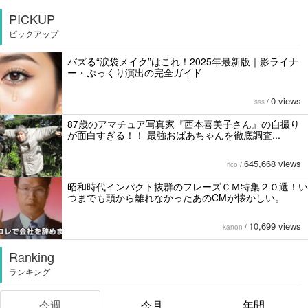
PICKUP
ピックアップ
バズる“涙袋メイク”はこれ！2025年最新版｜影ライナ
ー・ぷっくり演出の完全ガイド
0 views
sss
/
87歳のアマチュア写真家『西本喜美子さん』の自撮り
が面白すぎる！！ 最強おばあちゃんを徹底調査...
645,668 views
rico
/
昭和時代インパクト抜群のフレーズＣＭ特集２０選！い
つまでも頭から離れなかったあのCMが懐かしい。
10,699 views
kanon
/
Ranking
ランキング
今週
今月
年間