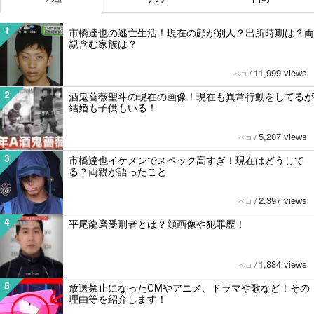
1
市橋達也の逃亡生活！現在の顔が別人？出所時期は？両
親含む家族は？
11,999 views
ペコ
/
2
酒鬼薔薇聖斗の現在の画像！現在も異常行動をしてるが
結婚も子供もいる！
5,207 views
ペコ
/
3
市橋達也イケメンでスペック高すぎ！現在はどうして
る？両親が語ったこと
2,397 views
ペコ
/
4
平尾龍磨受刑者とは？顔画像や犯罪歴！
1,884 views
ペコ
/
5
放送禁止になったCMやアニメ、ドラマや歌など！その
理由等を紹介します！