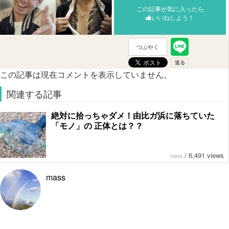
この記事が気に入ったら
いいねしよう！
つぶやく
この記事は現在コメントを表示していません。
関連する記事
絶対に拾っちゃダメ！由比ガ浜に落ちていた
「モノ」の 正体とは？？
/
6,491 views
mass
mass