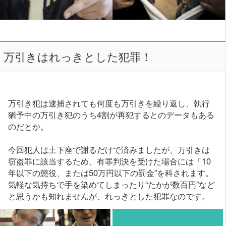
万引きはれっきとした犯罪！
万引き犯は逮捕されても何度も万引きを繰り返し、執行
猶予中の万引き犯のうち4割が再犯するとのデータもある
のだとか。
今回犯人は土下座で謝るだけで済みましたが、万引きは
窃盗罪に該当するため、有罪判決を受けた場合には「10
年以下の懲役、または50万円以下の罰金”を科されます。
気軽な気持ちで手を染めてしまったり“たかが数百円”など
と思うかも知れませんが、れっきとした犯罪なのです。