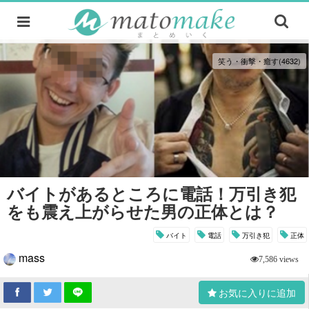
笑う・衝撃・癒す(4632)
バイトがあるところに電話！万引き犯
をも震え上がらせた男の正体とは？
バイト
電話
万引き犯
正体
mass
7,586 views
お気に入りに追加