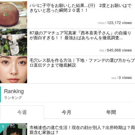
パパに子守をお願いした結果...(汗) 2度とお願いはで
きないと思った瞬間２０選！！
123,172 views
mirai
/
87歳のアマチュア写真家『西本喜美子さん』の自撮り
が面白すぎる！！ 最強おばあちゃんを徹底調査...
645,668 views
rico
/
毛穴レス肌を作る方法｜下地・ファンデの選び方からプ
ロ直伝テクまで徹底解説
0 views
sss
/
Ranking
ランキング
今週
今月
年間
1
市橋達也の逃亡生活！現在の顔が別人？出所時期は？両
親含む家族は？