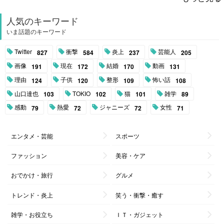
人気のキーワード
いま話題のキーワード
Twitter
衝撃
炎上
芸能人
827
584
237
205
画像
現在
結婚
動画
191
172
170
131
理由
子供
整形
怖い話
124
120
109
108
山口達也
TOKIO
猫
雑学
103
102
101
89
感動
熱愛
ジャニーズ
女性
79
72
72
71
エンタメ・芸能
スポーツ
ファッション
美容・ケア
おでかけ・旅行
グルメ
トレンド・炎上
笑う・衝撃・癒す
雑学・お役立ち
ＩＴ・ガジェット