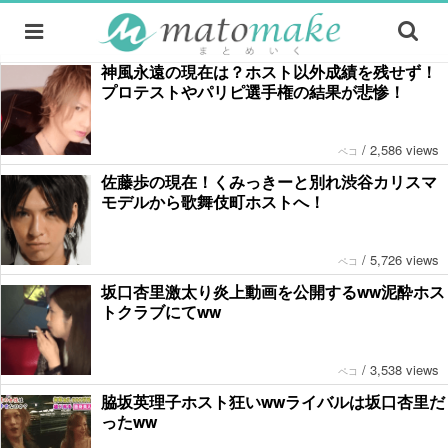
神風永遠の現在は？ホスト以外成績を残せず！
プロテストやパリピ選手権の結果が悲惨！
/
2,586 views
ペコ
佐藤歩の現在！くみっきーと別れ渋谷カリスマ
モデルから歌舞伎町ホストへ！
/
5,726 views
ペコ
坂口杏里激太り炎上動画を公開するww泥酔ホス
トクラブにてww
/
3,538 views
ペコ
脇坂英理子ホスト狂いwwライバルは坂口杏里だ
ったww