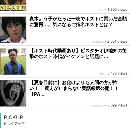
/
1,396 views
ペコ
真木よう子がたった一晩でホストに貢いだ金額
に驚愕…。気になるご指名ホストとは？
/
2,051 views
のあのあ
【ホスト時代動画あり】ピスタチオ伊地知の衝
撃のホスト時代がイケメンと話題に…
/
438 views
kashi
【夏を目前に】お化けよりも人間の方が怖
い！！ 震えが止まらない実話厳選公開！！
【PA...
/
629 views
yuzupiyowo
PICKUP
ピックアップ