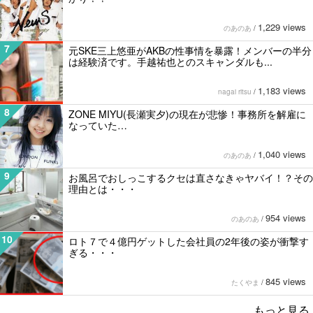
1,229 views
のあのあ
/
7
元SKE三上悠亜がAKBの性事情を暴露！メンバーの半分
は経験済です。手越祐也とのスキャンダルも...
1,183 views
nagai ritsu
/
8
ZONE MIYU(長瀬実夕)の現在が悲惨！事務所を解雇に
なっていた…
1,040 views
のあのあ
/
9
お風呂でおしっこするクセは直さなきゃヤバイ！？その
理由とは・・・
954 views
のあのあ
/
10
ロト７で４億円ゲットした会社員の2年後の姿が衝撃す
ぎる・・・
845 views
たくやま
/
もっと見る