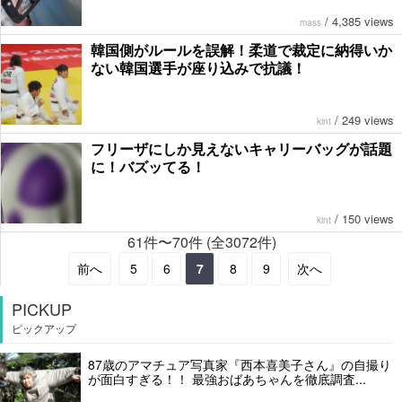
/
4,385 views
mass
韓国側がルールを誤解！柔道で裁定に納得いか
ない韓国選手が座り込みで抗議！
/
249 views
kint
フリーザにしか見えないキャリーバッグが話題
に！バズッてる！
/
150 views
kint
61件〜70件 (全3072件)
前へ
5
6
7
8
9
次へ
PICKUP
ピックアップ
87歳のアマチュア写真家『西本喜美子さん』の自撮り
が面白すぎる！！ 最強おばあちゃんを徹底調査...