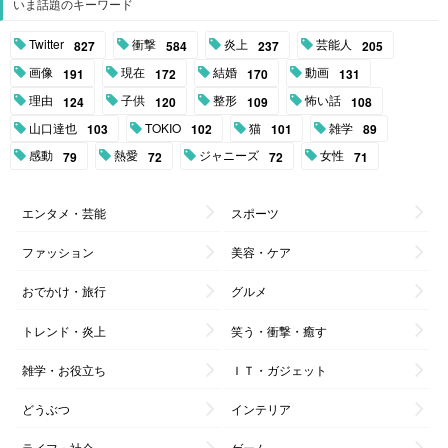
いま話題のキーワード
Twitter
衝撃
炎上
芸能人
827
584
237
205
画像
現在
結婚
動画
191
172
170
131
理由
子供
整形
怖い話
124
120
109
108
山口達也
TOKIO
猫
雑学
103
102
101
89
感動
熱愛
ジャニーズ
女性
79
72
72
71
エンタメ・芸能
スポーツ
ファッション
美容・ケア
おでかけ・旅行
グルメ
トレンド・炎上
笑う・衝撃・癒す
雑学・お役立ち
ＩＴ・ガジェット
どうぶつ
インテリア
ライフ・社会
ゲーム