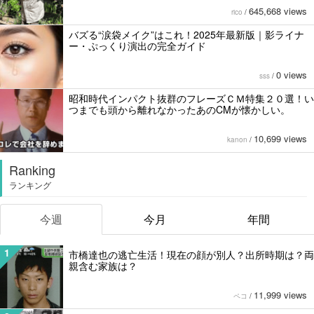
645,668 views
rico
/
バズる“涙袋メイク”はこれ！2025年最新版｜影ライナ
ー・ぷっくり演出の完全ガイド
0 views
sss
/
昭和時代インパクト抜群のフレーズＣＭ特集２０選！い
つまでも頭から離れなかったあのCMが懐かしい。
10,699 views
kanon
/
Ranking
ランキング
今週
今月
年間
1
市橋達也の逃亡生活！現在の顔が別人？出所時期は？両
親含む家族は？
11,999 views
ペコ
/