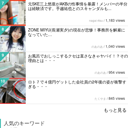
7
元SKE三上悠亜がAKBの性事情を暴露！メンバーの半分
は経験済です。手越祐也とのスキャンダルも...
1,183 views
nagai ritsu
/
8
ZONE MIYU(長瀬実夕)の現在が悲惨！事務所を解雇に
なっていた…
1,040 views
のあのあ
/
9
お風呂でおしっこするクセは直さなきゃヤバイ！？その
理由とは・・・
954 views
のあのあ
/
10
ロト７で４億円ゲットした会社員の2年後の姿が衝撃す
ぎる・・・
845 views
たくやま
/
もっと見る
人気のキーワード