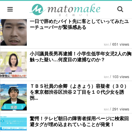
一日で辞めたバイト先に客としていってみたユ
ーチューバーが緊張感ある
/
651 views
kint
小川議員長男再逮捕！小学生低学年女児2人の胸
触った疑い…何度目の逮捕なのか？
/
103 views
kint
ＴＢＳ社員の余卿（よきょう）容疑者（３０）
を東京都渋谷区渋谷２丁目を１０代少女を誘
拐...
/
291 views
kint
驚愕！テレビ朝日の障害者採用ページに検索回
避タグが埋め込まれていることが発覚！