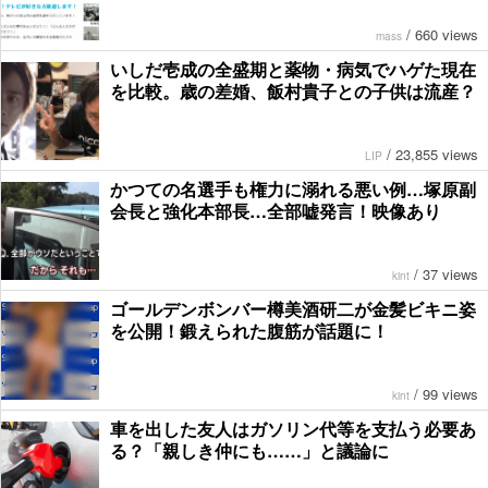
/
660 views
mass
いしだ壱成の全盛期と薬物・病気でハゲた現在
を比較。歳の差婚、飯村貴子との子供は流産？
/
23,855 views
LIP
かつての名選手も権力に溺れる悪い例…塚原副
会長と強化本部長…全部嘘発言！映像あり
/
37 views
kint
ゴールデンボンバー樽美酒研二が金髪ビキニ姿
を公開！鍛えられた腹筋が話題に！
/
99 views
kint
車を出した友人はガソリン代等を支払う必要あ
る？「親しき仲にも……」と議論に