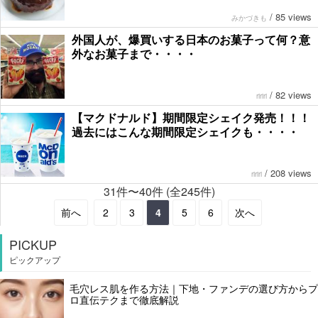
/
85 views
みかづきも
外国人が、爆買いする日本のお菓子って何？意
外なお菓子まで・・・・
/
82 views
ririri
【マクドナルド】期間限定シェイク発売！！！
過去にはこんな期間限定シェイクも・・・・
/
208 views
ririri
31件〜40件 (全245件)
前へ
2
3
4
5
6
次へ
PICKUP
ピックアップ
毛穴レス肌を作る方法｜下地・ファンデの選び方からプ
ロ直伝テクまで徹底解説