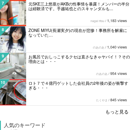
7
元SKE三上悠亜がAKBの性事情を暴露！メンバーの半分
は経験済です。手越祐也とのスキャンダルも...
1,183 views
nagai ritsu
/
8
ZONE MIYU(長瀬実夕)の現在が悲惨！事務所を解雇に
なっていた…
1,040 views
のあのあ
/
9
お風呂でおしっこするクセは直さなきゃヤバイ！？その
理由とは・・・
954 views
のあのあ
/
10
ロト７で４億円ゲットした会社員の2年後の姿が衝撃す
ぎる・・・
845 views
たくやま
/
もっと見る
人気のキーワード