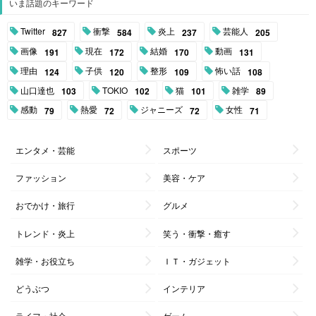
いま話題のキーワード
Twitter
衝撃
炎上
芸能人
827
584
237
205
画像
現在
結婚
動画
191
172
170
131
理由
子供
整形
怖い話
124
120
109
108
山口達也
TOKIO
猫
雑学
103
102
101
89
感動
熱愛
ジャニーズ
女性
79
72
72
71
エンタメ・芸能
スポーツ
ファッション
美容・ケア
おでかけ・旅行
グルメ
トレンド・炎上
笑う・衝撃・癒す
雑学・お役立ち
ＩＴ・ガジェット
どうぶつ
インテリア
ライフ・社会
ゲーム