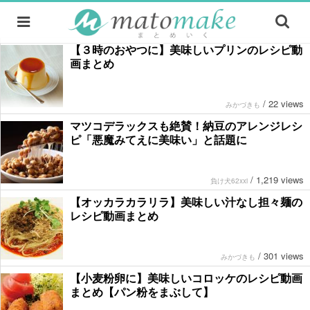
【３時のおやつに】美味しいプリンのレシピ動
画まとめ
/
22 views
みかづきも
マツコデラックスも絶賛！納豆のアレンジレシ
ピ「悪魔みてえに美味い」と話題に
/
1,219 views
負け犬62xxi
【オッカラカラリラ】美味しい汁なし担々麺の
レシピ動画まとめ
/
301 views
みかづきも
【小麦粉卵に】美味しいコロッケのレシピ動画
まとめ【パン粉をまぶして】