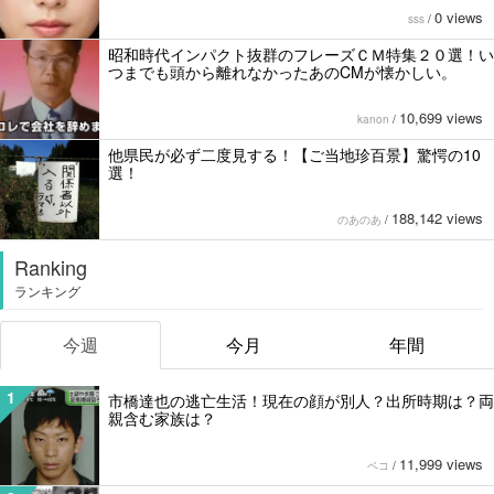
0 views
sss
/
昭和時代インパクト抜群のフレーズＣＭ特集２０選！い
つまでも頭から離れなかったあのCMが懐かしい。
10,699 views
kanon
/
他県民が必ず二度見する！【ご当地珍百景】驚愕の10
選！
188,142 views
のあのあ
/
Ranking
ランキング
今週
今月
年間
1
市橋達也の逃亡生活！現在の顔が別人？出所時期は？両
親含む家族は？
11,999 views
ペコ
/