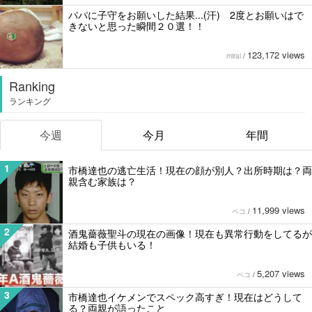
パパに子守をお願いした結果...(汗) 2度とお願いはで
きないと思った瞬間２０選！！
123,172 views
mirai
/
Ranking
ランキング
今週
今月
年間
1
市橋達也の逃亡生活！現在の顔が別人？出所時期は？両
親含む家族は？
11,999 views
ペコ
/
2
酒鬼薔薇聖斗の現在の画像！現在も異常行動をしてるが
結婚も子供もいる！
5,207 views
ペコ
/
3
市橋達也イケメンでスペック高すぎ！現在はどうして
る？両親が語ったこと