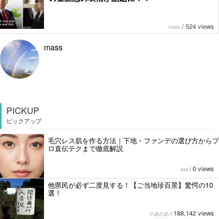
/
524 views
mass
mass
PICKUP
ピックアップ
毛穴レス肌を作る方法｜下地・ファンデの選び方からプ
ロ直伝テクまで徹底解説
0 views
sss
/
他県民が必ず二度見する！【ご当地珍百景】驚愕の10
選！
188,142 views
のあのあ
/