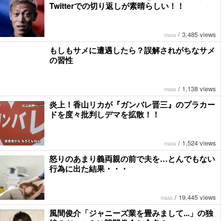
Twitterでの切り返しが素晴らしい！！
/
3,485 views
mass
もしもサメに遭遇したら？誤解されがちなサメ
の習性
/
1,138 views
mass
炎上！香山リカが『ガンバレ晋三』のプラカー
ドを度々批判しデマを拡散！！
/
1,524 views
mass
怒りのあまり義両親の前で夫を…とんでもない
行為に出た結果・・・
/
19,445 views
mass
風間俊介「ジャニーズ業を畳みまして...」の独