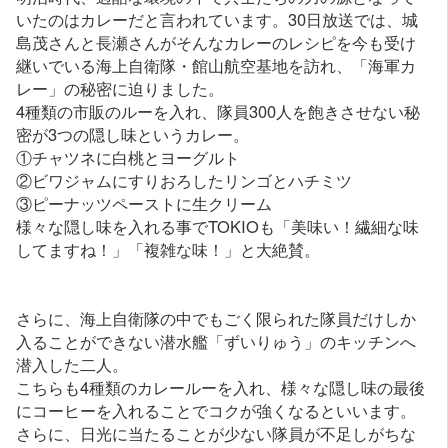
いたのはカレーだと言われています。30日放送では、城
島茂さんと長瀬さんがそんなカレーのレシピを今も受け
継いでいる海上自衛隊・館山航空基地を訪れ、「海軍カ
レー」の秘密に迫りました。
4種類の市販のルーを入れ、隊員300人を飽きさせない秘
密が3つの隠し味というカレー。
①チャツネに白桃とヨーグルト
②ビワジャムにすりおろしたリンゴとハチミツ
③ピーナッツペーストに生クリーム
様々な隠し味を入れる事でTOKIOも「美味い！繊細な味
してますね！」「複雑な味！」と大絶賛。
さらに、海上自衛隊の中でもごく限られた隊員だけしか
入ることができない潜水艦「ずいりゅう」のキッチンへ
潜入した二人。
こちらも4種類のカレールーを入れ、様々な隠し味の最後
にコーヒーを入れることでコクが強くなるといいます。
さらに、日光に当たることが少ない隊員が不足しがちな