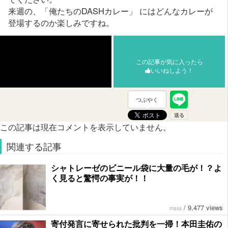
来週の、「俺たちのDASHカレー」 にはどんなカレーが
登場するのか楽しみですね。
この記事が気に入ったら
いいねしよう！
つぶやく
この記事は現在コメントを表示していません。
関連する記事
シャトレーゼのビニール袋に大量の毛が！？よ
く見ると驚愕の事実が！！
/
9,477 views
mass
寄付発言に寄せられた批判を一掃！本田圭佑の