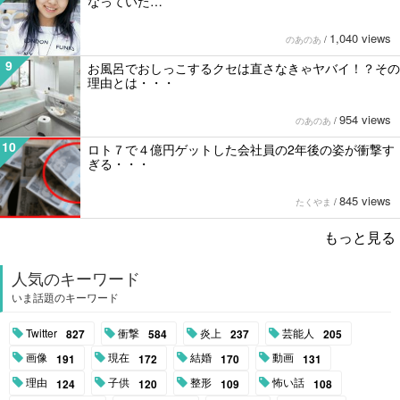
なっていた…
1,040 views
のあのあ
/
9
お風呂でおしっこするクセは直さなきゃヤバイ！？その
理由とは・・・
954 views
のあのあ
/
10
ロト７で４億円ゲットした会社員の2年後の姿が衝撃す
ぎる・・・
845 views
たくやま
/
もっと見る
人気のキーワード
いま話題のキーワード
Twitter
衝撃
炎上
芸能人
827
584
237
205
画像
現在
結婚
動画
191
172
170
131
理由
子供
整形
怖い話
124
120
109
108