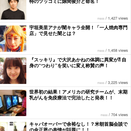
特のツッコミに隙間俊介と命名！
/
1,427 views
mass
宇垣美里アナが闇キャラ全開！「一人焼肉専門
店」で見せた闇とは？
/
1,458 views
mass
『スッキリ』で大沢あかねの体調に異変が⁈ 自
身の“つわり”を笑いに変え称賛の声！
/
3,225 views
mass
世界初の結果！アメリカの研究チームが、末期
乳がんを免疫療法で完治したと発表！！
/
704 views
mass
キャパオーバーで余裕なし！？米朝首脳会談で
の金正恩の表情が話題に！！