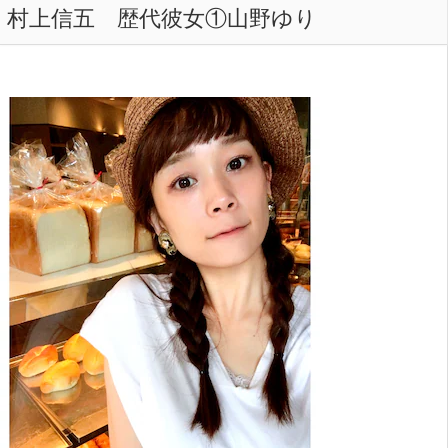
村上信五 歴代彼女①山野ゆり