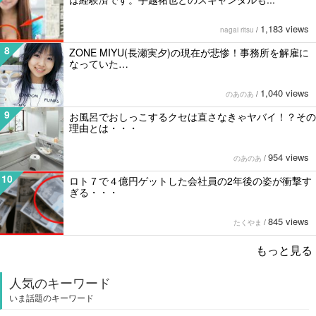
1,183 views
nagai ritsu
/
8
ZONE MIYU(長瀬実夕)の現在が悲惨！事務所を解雇に
なっていた…
1,040 views
のあのあ
/
9
お風呂でおしっこするクセは直さなきゃヤバイ！？その
理由とは・・・
954 views
のあのあ
/
10
ロト７で４億円ゲットした会社員の2年後の姿が衝撃す
ぎる・・・
845 views
たくやま
/
もっと見る
人気のキーワード
いま話題のキーワード