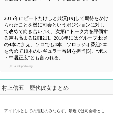
2015年にビートたけしと共演[19]して期待をかけ
られたことを機に司会というポジションに対し
て改めて向き合い[18]、次第にトーク力を評価す
る声も高まる[20][21]。2018年にはグループ出演
の4本に加え、ソロでも4本、ソロラジオ番組2本
を含めて10本のレギュラー番組を担当[5]。“ポス
ト中居正広”とも言われる。
出典:
ja.wikipedia.org
村上信五 歴代彼女まとめ
アイドルとしての活動のみならず、最近では司会者とし