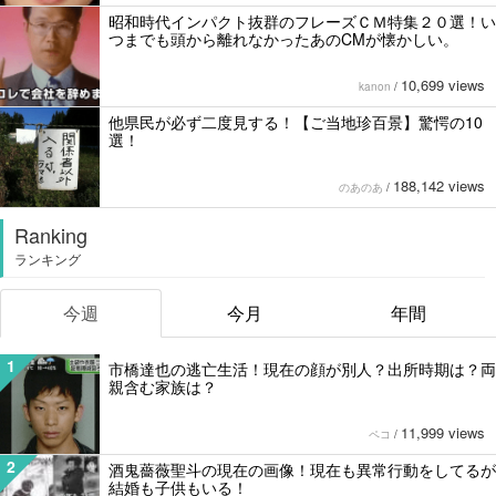
昭和時代インパクト抜群のフレーズＣＭ特集２０選！い
つまでも頭から離れなかったあのCMが懐かしい。
10,699 views
kanon
/
他県民が必ず二度見する！【ご当地珍百景】驚愕の10
選！
188,142 views
のあのあ
/
Ranking
ランキング
今週
今月
年間
1
市橋達也の逃亡生活！現在の顔が別人？出所時期は？両
親含む家族は？
11,999 views
ペコ
/
2
酒鬼薔薇聖斗の現在の画像！現在も異常行動をしてるが
結婚も子供もいる！