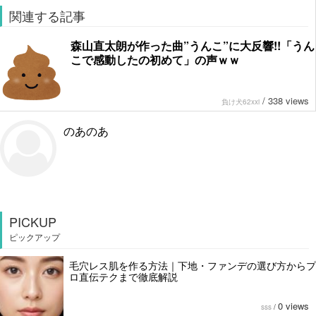
関連する記事
森山直太朗が作った曲”うんこ”に大反響!!「うん
こで感動したの初めて」の声ｗｗ
/
338 views
負け犬62xxi
のあのあ
PICKUP
ピックアップ
毛穴レス肌を作る方法｜下地・ファンデの選び方からプ
ロ直伝テクまで徹底解説
0 views
sss
/