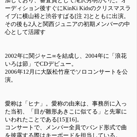
加しており、審査員として滝沢秀明がいた。オ
ーディション後すぐにKinKi Kidsのクリスマスラ
イブに横山裕と渋谷すばる[注 2]とともに出演。
その後も2人と関西ジュニアの初期メンバーの中
心として活躍す
2002年に関ジャニ∞を結成し、2004年に「浪花
いろは節」でCDデビュー。
2006年12月に大阪松竹座でソロコンサートを公
演。
愛称は「ヒナ」。愛称の由来は、事務所に入っ
た当初、「目が雛形あきこに似てる」と先輩に
いわれたことである[15][16]。
コンサートで、メンバー全員でバンド形式で曲
を披露する際はキーボードを担当している。