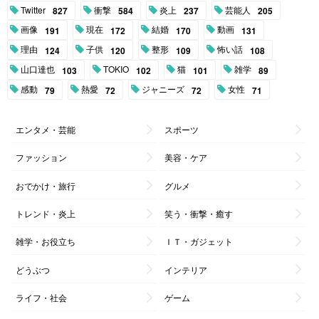
Twitter
衝撃
炎上
芸能人
827
584
237
205
画像
現在
結婚
動画
191
172
170
131
理由
子供
整形
怖い話
124
120
109
108
山口達也
TOKIO
猫
雑学
103
102
101
89
感動
熱愛
ジャニーズ
女性
79
72
72
71
エンタメ・芸能
スポーツ
ファッション
美容・ケア
おでかけ・旅行
グルメ
トレンド・炎上
笑う・衝撃・癒す
雑学・お役立ち
ＩＴ・ガジェット
どうぶつ
インテリア
ライフ・社会
ゲーム