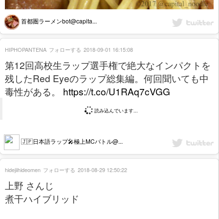
首都圏ラーメンbot@capita...
HIPHOPANTENA
フォローする
2018-09-01 16:15:08
第12回高校生ラップ選手権で絶大なインパクトを
残したRed Eyeのラップ総集編。何回聞いても中
毒性がある。
https://t.co/U1RAq7cVGG
読み込んでいます...
🇯🇵日本語ラップ🎤極上MCバトル@...
hidejiihideomen
フォローする
2018-08-29 12:50:22
上野 さんじ
煮干ハイブリッド