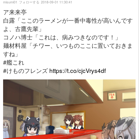
misumi01
フォローする
2018-09-01 11:30:41
ア来来亭
白露「ここのラーメンが一番中毒性が高いんです
よ、古鷹先輩」
コノハ博士「これは、病みつきなのです！」
麺材料屋「チワー、いつものここに置いておきま
すね」
#艦これ
#けものフレンズ
https://t.co/cjcVrys4df