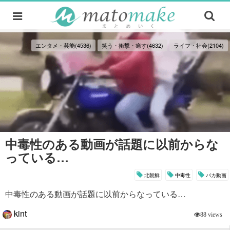
エンタメ・芸能(4536)
笑う・衝撃・癒す(4632)
ライフ・社会(2104)
中毒性のある動画が話題に以前からな
っている…
北朝鮮
中毒性
バカ動画
中毒性のある動画が話題に以前からなっている…
kint
88 views