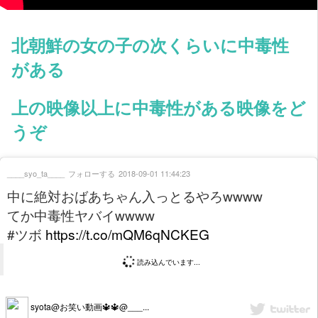
北朝鮮の女の子の次くらいに中毒性
がある
上の映像以上に中毒性がある映像をど
うぞ
____syo_ta____
フォローする
2018-09-01 11:44:23
中に絶対おばあちゃん入っとるやろwwww
てか中毒性ヤバイwwww
#ツボ
https://t.co/mQM6qNCKEG
読み込んでいます...
syota@お笑い動画🔱🔱@___...