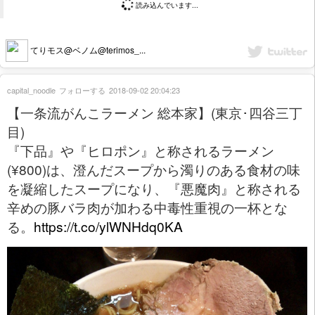
読み込んでいます...
てりモス@ベノム@terimos_...
capital_noodle
フォローする
2018-09-02 20:04:23
【一条流がんこラーメン 総本家】(東京･四谷三丁
目)
『下品』や『ヒロポン』と称されるラーメン
(¥800)は、澄んだスープから濁りのある食材の味
を凝縮したスープになり、『悪魔肉』と称される
辛めの豚バラ肉が加わる中毒性重視の一杯とな
る。
https://t.co/ylWNHdq0KA