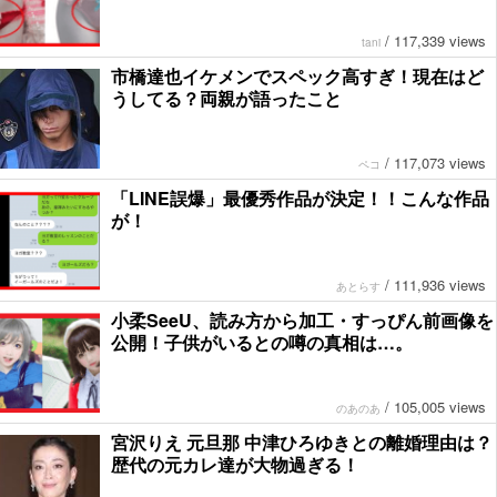
/
117,339 views
tani
市橋達也イケメンでスペック高すぎ！現在はど
うしてる？両親が語ったこと
/
117,073 views
ペコ
「LINE誤爆」最優秀作品が決定！！こんな作品
が！
/
111,936 views
あとらす
小柔SeeU、読み方から加工・すっぴん前画像を
公開！子供がいるとの噂の真相は…。
/
105,005 views
のあのあ
宮沢りえ 元旦那 中津ひろゆきとの離婚理由は？
歴代の元カレ達が大物過ぎる！