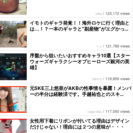
/
123,172 views
mirai
イモトのギャラ発覚！！海外ロケに行く理由と
は…！？一本のギャラと″副産物″がエグかっ...
/
121,789 views
ペコ
序盤から狙いたいおすすめキャラ10選【スター
ウォーズギャラクシーオブヒーローズ銀河の英
雄】
/
119,859 views
faint12
元SKE三上悠亜がAKBの性事情を暴露！メンバ
ーの半分は経験済です。手越祐也とのスキ...
/
117,550 views
nagai ritsu
女性用下着にリボンが付いてる理由はデザイン
だけじゃない！理由には２つの意味が・・・