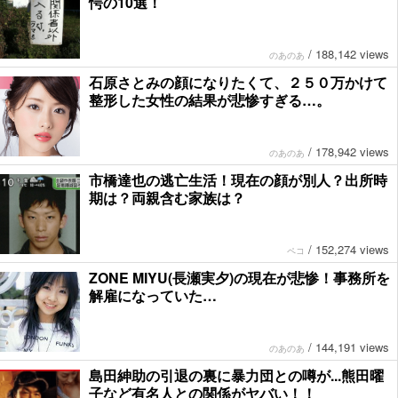
愕の10選！
/
188,142 views
のあのあ
石原さとみの顔になりたくて、２５０万かけて
整形した女性の結果が悲惨すぎる…。
/
178,942 views
のあのあ
市橋達也の逃亡生活！現在の顔が別人？出所時
期は？両親含む家族は？
/
152,274 views
ペコ
ZONE MIYU(長瀬実夕)の現在が悲惨！事務所を
解雇になっていた…
/
144,191 views
のあのあ
島田紳助の引退の裏に暴力団との噂が...熊田曜
子など有名人との関係がヤバい！！