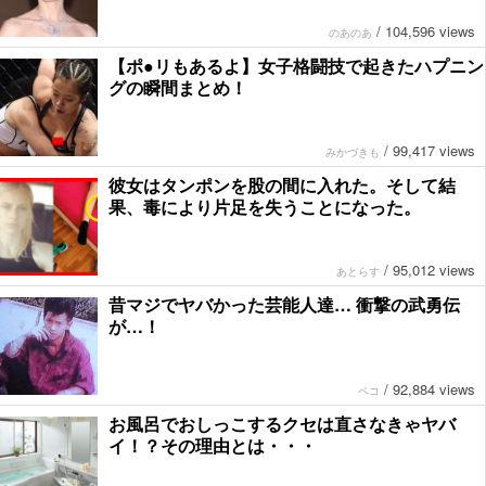
/
104,596 views
のあのあ
【ポ●リもあるよ】女子格闘技で起きたハプニン
グの瞬間まとめ！
/
99,417 views
みかづきも
彼女はタンポンを股の間に入れた。そして結
果、毒により片足を失うことになった。
/
95,012 views
あとらす
昔マジでヤバかった芸能人達… 衝撃の武勇伝
が…！
/
92,884 views
ペコ
お風呂でおしっこするクセは直さなきゃヤバ
イ！？その理由とは・・・