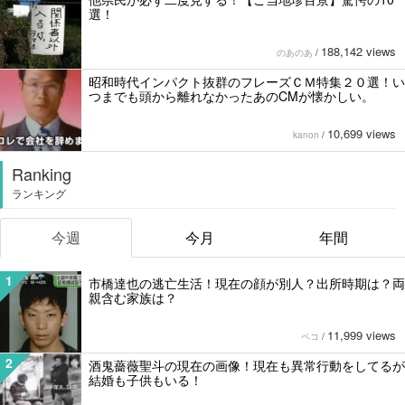
選！
188,142 views
のあのあ
/
昭和時代インパクト抜群のフレーズＣＭ特集２０選！い
つまでも頭から離れなかったあのCMが懐かしい。
10,699 views
kanon
/
Ranking
ランキング
今週
今月
年間
1
市橋達也の逃亡生活！現在の顔が別人？出所時期は？両
親含む家族は？
11,999 views
ペコ
/
2
酒鬼薔薇聖斗の現在の画像！現在も異常行動をしてるが
結婚も子供もいる！