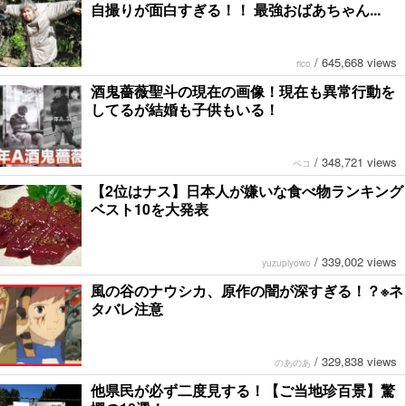
自撮りが面白すぎる！！ 最強おばあちゃん...
/
645,668 views
rico
酒鬼薔薇聖斗の現在の画像！現在も異常行動を
してるが結婚も子供もいる！
/
348,721 views
ペコ
【2位はナス】日本人が嫌いな食べ物ランキング
ベスト10を大発表
/
339,002 views
yuzupiyowo
風の谷のナウシカ、原作の闇が深すぎる！？※ネ
タバレ注意
/
329,838 views
のあのあ
他県民が必ず二度見する！【ご当地珍百景】驚