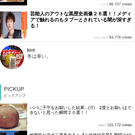
/
86,707 views
ペコ
芸能人のアウトな黒歴史画像２６選！！メディ
アで触れるのもタブーとされている闇が深すぎ
る！
/
84,776 views
うみうみ
kint
冬は寒い。
PICKUP
ピックアップ
パパに子守をお願いした結果...(汗) 2度とお願いはで
きないと思った瞬間２０選！！
123,172 views
mirai
/
他県民が必ず二度見する！【ご当地珍百景】驚愕の10