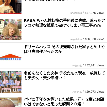
/
137,375 views
nagai ritsu
KABA.ちゃん性転換の手術後に失敗。造ったア
ソコが無理な拡張で破けてしまい再工事www
/
136,370 views
nagai ritsu
ドリームハウス その後売却された家まとめ！や
はり失敗作だったのか
/
132,141 views
のあのあ
名前をなくした女神 子役たちの現在！成長して
も美少女・美少年揃い！
/
129,973 views
のあのあ
パパに子守をお願いした結果...(汗) 2度とお願
いはできないと思った瞬間２０選！！