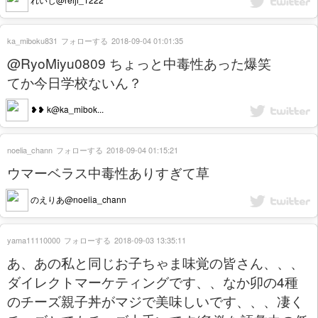
ka_miboku831
フォローする
2018-09-04 01:01:35
@RyoMiyu0809 ちょっと中毒性あった爆笑
てか今日学校ないん？
❥❥ k@ka_mibok...
noelia_chann
フォローする
2018-09-04 01:15:21
ウマーベラス中毒性ありすぎて草
のえりあ@noelia_chann
yama11110000
フォローする
2018-09-03 13:35:11
あ、あの私と同じお子ちゃま味覚の皆さん、、、
ダイレクトマーケティングです、、なか卯の4種
のチーズ親子丼がマジで美味しいです、、、凄く