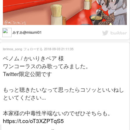
みすみ@misumi01
terimos_song
フォローする
2018-09-03 21:11:35
ベノム / かいりきベア 様
ワンコーラスのみ歌ってみました。
Twitter限定公開です
もっと聴きたいなって思ったらコソッといいねし
といてください...
本家様の中毒性半端ないのでぜひそちらも。
https://t.co/oT3XZPTqS5