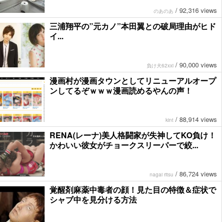
/
92,316 views
のあのあ
三浦翔平の”元カノ”本田翼との破局理由がヒド
イ...
/
90,000 views
負け犬62xxi
漫画村が漫画タウンとしてリニューアルオープ
ンしてるぞｗｗｗ漫画読めるやんの声！
/
88,914 views
kint
RENA(レーナ)美人格闘家が失神してKO負け！
かわいい彼女がチョークスリーパーで絞...
/
86,724 views
nagai ritsu
覚醒剤麻薬中毒者の顔！見た目の特徴＆症状で
シャブ中を見分ける方法