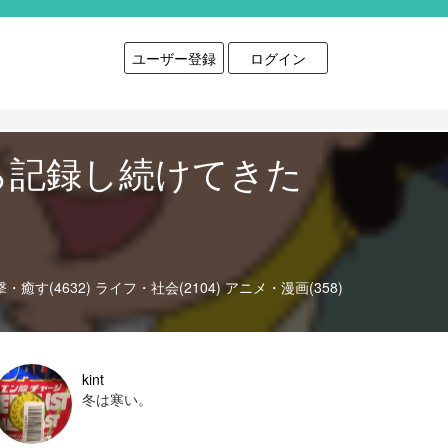
ユーザー登録
ログイン
ら記録し続けてきた
・癒す(4632)
ライフ・社会(2104)
アニメ・漫画(358)
kint
冬は寒い。