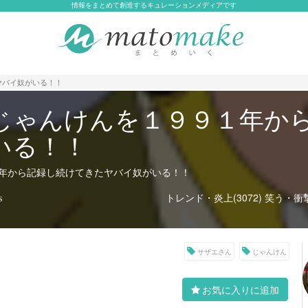
情報をまとめて創造するキュレーションメディアです
ヤバイ奴がいる！！
じゃんけんを１９９１年か
いる！！
年から記録し続けてきたヤバイ奴がいる！！
トレンド・炎上(3072)
笑う・衝撃
s
サザエさん
じゃんけん
お気に入りに追加