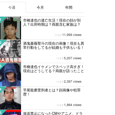
今週
今月
年間
1
市橋達也の逃亡生活！現在の顔が別
人？出所時期は？両親含む家族は？
11,999 views
ペコ
/
2
酒鬼薔薇聖斗の現在の画像！現在も異
常行動をしてるが結婚も子供もいる！
5,207 views
ペコ
/
3
市橋達也イケメンでスペック高すぎ！
現在はどうしてる？両親が語ったこと
2,397 views
ペコ
/
4
平尾龍磨受刑者とは？顔画像や犯罪
歴！
1,884 views
ペコ
/
5
放送禁止になったCMやアニメ、ドラ