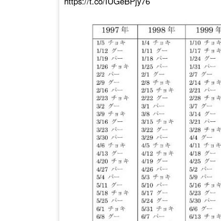
https://t.co/IUGeBPjy76