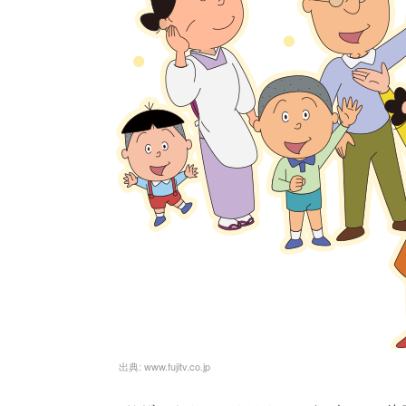
出典:
www.fujitv.co.jp