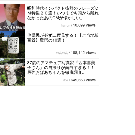
昭和時代インパクト抜群のフレーズＣ
Ｍ特集２０選！いつまでも頭から離れ
なかったあのCMが懐かしい。
10,699 views
kanon
/
他県民が必ず二度見する！【ご当地珍
百景】驚愕の10選！
188,142 views
のあのあ
/
87歳のアマチュア写真家『西本喜美
子さん』の自撮りが面白すぎる！！
最強おばあちゃんを徹底調査...
645,668 views
rico
/