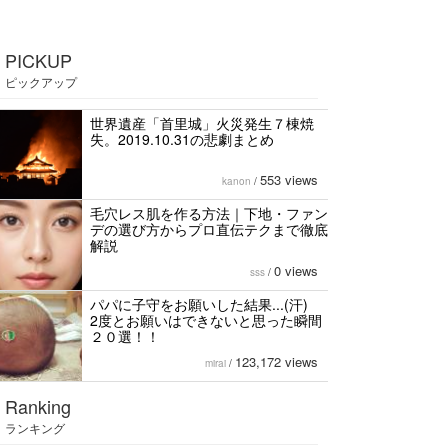
PICKUP
ピックアップ
世界遺産「首里城」火災発生７棟焼
失。2019.10.31の悲劇まとめ
553 views
kanon
/
毛穴レス肌を作る方法｜下地・ファン
デの選び方からプロ直伝テクまで徹底
解説
0 views
sss
/
パパに子守をお願いした結果...(汗)
2度とお願いはできないと思った瞬間
２０選！！
123,172 views
mirai
/
Ranking
ランキング