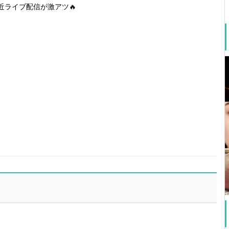
近ライブ配信が激アツ🔥