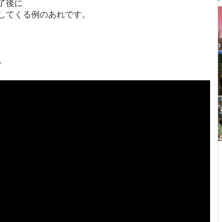
了後に
してくる例のあれです。
。