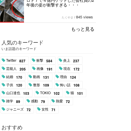
ロト７で４億円ゲットした会社員の2
年後の姿が衝撃すぎる・・・
845 views
たくやま
/
もっと見る
人気のキーワード
いま話題のキーワード
Twitter
衝撃
炎上
827
584
237
芸能人
画像
現在
205
191
172
結婚
動画
理由
170
131
124
子供
整形
怖い話
120
109
108
山口達也
TOKIO
猫
103
102
101
雑学
感動
熱愛
89
79
72
ジャニーズ
女性
72
71
おすすめ