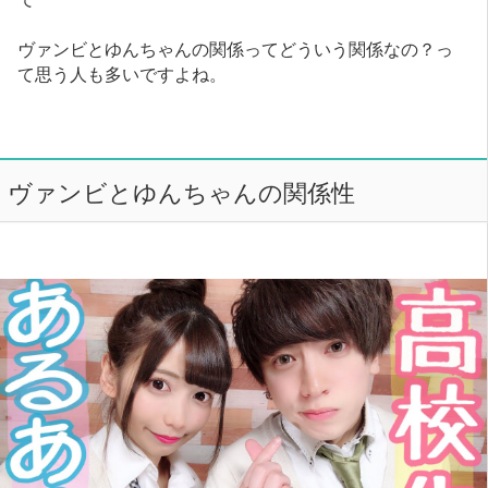
ヴァンビとゆんちゃんの関係ってどういう関係なの？っ
て思う人も多いですよね。
ヴァンビとゆんちゃんの関係性