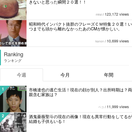
きないと思った瞬間２０選！！
123,172 views
mirai
/
昭和時代インパクト抜群のフレーズＣＭ特集２０選！い
つまでも頭から離れなかったあのCMが懐かしい。
10,699 views
kanon
/
Ranking
ランキング
今週
今月
年間
1
市橋達也の逃亡生活！現在の顔が別人？出所時期は？両
親含む家族は？
11,999 views
ペコ
/
2
酒鬼薔薇聖斗の現在の画像！現在も異常行動をしてるが
結婚も子供もいる！