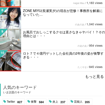
1,183 views
nagai ritsu
/
8
ZONE MIYU(長瀬実夕)の現在が悲惨！事務所を解雇に
なっていた…
1,040 views
のあのあ
/
9
お風呂でおしっこするクセは直さなきゃヤバイ！？その
理由とは・・・
954 views
のあのあ
/
10
ロト７で４億円ゲットした会社員の2年後の姿が衝撃す
ぎる・・・
845 views
たくやま
/
もっと見る
人気のキーワード
いま話題のキーワード
Twitter
衝撃
炎上
芸能人
827
584
237
205