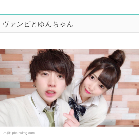
ヴァンビとゆんちゃん
出典:
pbs.twimg.com