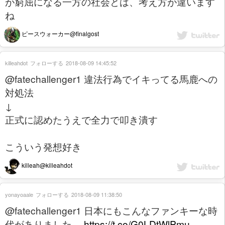
が窮屈になる一方の社会とは、考え方が違います
ね
ピースウォーカー@finalgost
killeahdot
フォローする
2018-08-09 14:45:52
@fatechallenger1 違法行為でイキってる馬鹿への
対処法
↓
正式に認めたうえで全力で叩き潰す
こういう発想好き
killeah@killeahdot
yonayoaale
フォローする
2018-08-09 11:38:50
@fatechallenger1 日本にもこんなファンキーな時
代がありました。
https://t.co/G0LDtWlPmu