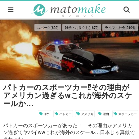
スポーツ(629)
雑学・お役立ち(1679)
ライフ・社会(2104)
パトカーのスポーツカー⁉︎その理由が
アメリカン過ぎるwこれが海外のスケ
ールか…
海外
パトカー
アメリカ
理由
スポーツカー
パトカーのスポーツカーがあった！！その理由がアメリカ
ン過ぎてヤバイwwこれが海外のスケール…日本じゃ真似で
きねぇな。