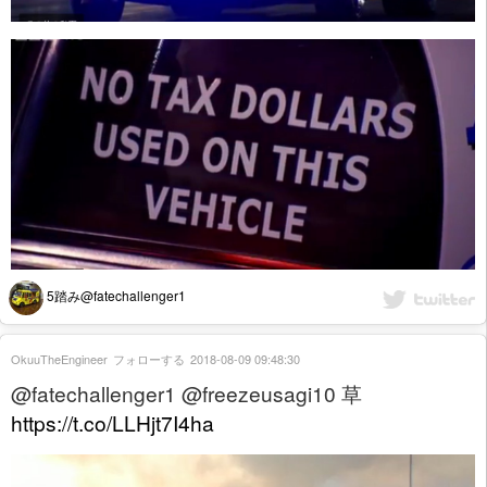
5踏み@fatechallenger1
OkuuTheEngineer
フォローする
2018-08-09 09:48:30
@fatechallenger1 @freezeusagi10 草
https://t.co/LLHjt7I4ha