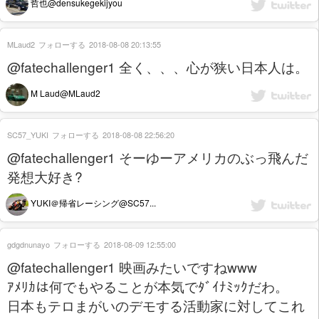
哲也@densukegekijyou
MLaud2
フォローする
2018-08-08 20:13:55
@fatechallenger1 全く、、、心が狭い日本人は。
M Laud@MLaud2
SC57_YUKI
フォローする
2018-08-08 22:56:20
@fatechallenger1 そーゆーアメリカのぶっ飛んだ
発想大好き?
YUKI＠帰省レーシング@SC57...
gdgdnunayo
フォローする
2018-08-09 12:55:00
@fatechallenger1 映画みたいですねwww
ｱﾒﾘｶは何でもやることが本気でﾀﾞｲﾅﾐｯｸだわ。
日本もテロまがいのデモする活動家に対してこれ