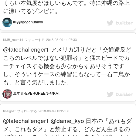
くらい本気度がほしいもんです。特に沖縄の路上
に沸いてるゾンビに。
lilly@gdgdnunayo
KMB_route14
フォローする
2018-08-09 11:07:33
@fatechallenger1 アメリカ辺りだと「交通違反ど
ころのレベルではない犯罪者」と猛スピードでカ
ーチェイスする機会も少なからずありそうです
し、そういうケースの練習にもなって一石二鳥か
も、と言う気がしました。
萬年青-EVERGREEN-@KM...
finalgost
フォローする
2018-08-09 15:27:30
@fatechallenger1 @dame_kyo 日本の「あれもダ
メ、これもダメ」と禁止する、どんどん生きるの