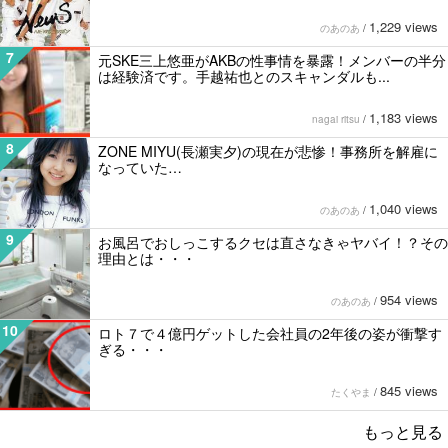
1,229 views
のあのあ
/
7
元SKE三上悠亜がAKBの性事情を暴露！メンバーの半分
は経験済です。手越祐也とのスキャンダルも...
1,183 views
nagai ritsu
/
8
ZONE MIYU(長瀬実夕)の現在が悲惨！事務所を解雇に
なっていた…
1,040 views
のあのあ
/
9
お風呂でおしっこするクセは直さなきゃヤバイ！？その
理由とは・・・
954 views
のあのあ
/
10
ロト７で４億円ゲットした会社員の2年後の姿が衝撃す
ぎる・・・
845 views
たくやま
/
もっと見る