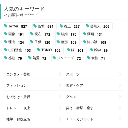
人気のキーワード
いま話題のキーワード
Twitter
衝撃
炎上
芸能人
827
584
237
205
画像
現在
結婚
動画
191
172
170
131
理由
子供
整形
怖い話
124
120
109
108
山口達也
TOKIO
猫
雑学
103
102
101
89
感動
熱愛
ジャニーズ
女性
79
72
72
71
エンタメ・芸能
スポーツ
ファッション
美容・ケア
おでかけ・旅行
グルメ
トレンド・炎上
笑う・衝撃・癒す
雑学・お役立ち
ＩＴ・ガジェット