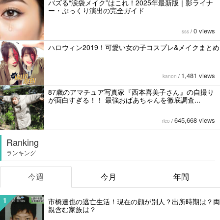
バズる“涙袋メイク”はこれ！2025年最新版｜影ライナ
ー・ぷっくり演出の完全ガイド
0 views
sss
/
ハロウィン2019！可愛い女の子コスプレ&メイクまとめ
1,481 views
kanon
/
87歳のアマチュア写真家『西本喜美子さん』の自撮り
が面白すぎる！！ 最強おばあちゃんを徹底調査...
645,668 views
rico
/
Ranking
ランキング
今週
今月
年間
1
市橋達也の逃亡生活！現在の顔が別人？出所時期は？両
親含む家族は？