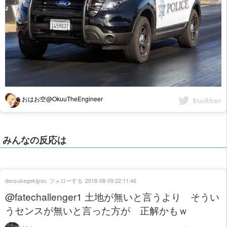
おはお空@OkuuTheEngineer
みんなの反応は
densukegekijyou
フォローする
2018-08-09 22:11:46
@fatechallenger1 土地が無いと言うより そうい
うセンスが無いと言った方が 正解かもｗ