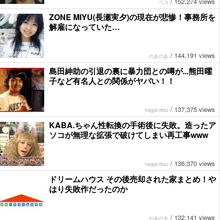
/
152,274 views
ペコ
ZONE MIYU(長瀬実夕)の現在が悲惨！事務所を
解雇になっていた…
/
144,191 views
のあのあ
島田紳助の引退の裏に暴力団との噂が...熊田曜
子など有名人との関係がヤバい！！
/
137,375 views
nagai ritsu
KABA.ちゃん性転換の手術後に失敗。造ったア
ソコが無理な拡張で破けてしまい再工事www
/
136,370 views
nagai ritsu
ドリームハウス その後売却された家まとめ！や
はり失敗作だったのか
/
132,141 views
のあのあ