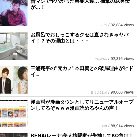
昔マジでヤバかった芸能人達… 衝撃の武勇伝
が…！
/
92,884 views
ペコ
お風呂でおしっこするクセは直さなきゃヤバ
イ！？その理由とは・・・
/
92,316 views
のあのあ
三浦翔平の”元カノ”本田翼との破局理由がヒド
イ...
/
90,000 views
負け犬62xxi
漫画村が漫画タウンとしてリニューアルオープ
ンしてるぞｗｗｗ漫画読めるやんの声！
/
88,914 views
kint
RENA(レーナ)美人格闘家が失神してKO負け！