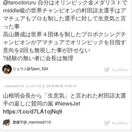
@tarootoruru 自分はオリンピック金メダリストで
middle級の世界チャンピオンの村田諒太選手はア
マチュアもプロも制した選手に対して生意気と言
った事
高山勝成は世界４団体を制したプロボクシングチ
ャンピオンがアマチュアでオリンピックを目指す
意向を2回も無視した事が許せない
?経験の無い者に会長は無理
リョウジ@Tyson_524
_manmos3110
フォローする
2018-08-08 14:53:10
山根明会長から「生意気」と言われた村田諒太選
手の返しに賛同の嵐 #NewsJet
https://t.co/d7LA1ojNq9
齋藤守@_manmos3110