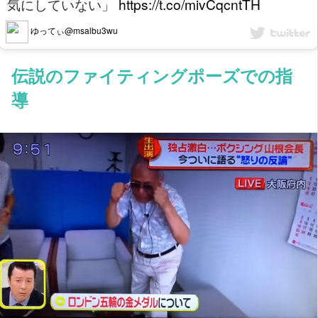
気にしていない」
https://t.co/mivCqcntTH
ゆってぃ@msalbu3wu
伝説のファイティングポーズでの指
導