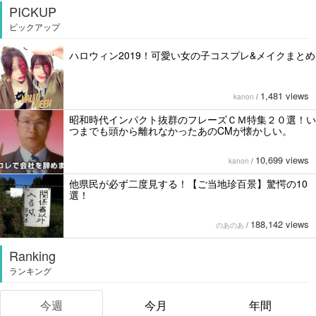
PICKUP
ピックアップ
ハロウィン2019！可愛い女の子コスプレ&メイクまとめ
1,481 views
kanon
/
昭和時代インパクト抜群のフレーズＣＭ特集２０選！い
つまでも頭から離れなかったあのCMが懐かしい。
10,699 views
kanon
/
他県民が必ず二度見する！【ご当地珍百景】驚愕の10
選！
188,142 views
のあのあ
/
Ranking
ランキング
今週
今月
年間