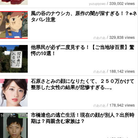
/
339,002 views
yuzupiyowo
風の谷のナウシカ、原作の闇が深すぎる！？※ネ
タバレ注意
/
329,838 views
のあのあ
他県民が必ず二度見する！【ご当地珍百景】驚
愕の10選！
/
188,142 views
のあのあ
石原さとみの顔になりたくて、２５０万かけて
整形した女性の結果が悲惨すぎる…。
/
178,942 views
のあのあ
市橋達也の逃亡生活！現在の顔が別人？出所時
期は？両親含む家族は？