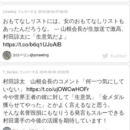
yorawling
フォローする
2018-08-04 07:06:42
おもてなしリストには、女のおもてなしリストも
あったんだろうな。 --- 山根会長が生放送で激高、
村田諒太に「生意気だよ」
https://t.co/b6q1UJoAlB
ヨローリン@yorawling
T_Kamijyo
フォローする
2018-08-06 16:33:55
村田諒太 山根会長のコメント「何一つ気にして
いない」
https://t.co/ujOWCwHOFr
今や世界王者の彼に対して「生意気」「金メダル
獲らせてやった」とかよく言えるなと思う。
そんな名誉毀損にもなりうる発言もスルーできる
村田選手の今後の活躍を期待しています！