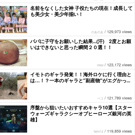
名前をなくした女神 子役たちの現在！成長して
も美少女・美少年揃い！
/
129,973 views
のあのあ
パパに子守をお願いした結果...(汗) 2度とお願
いはできないと思った瞬間２０選！！
/
123,172 views
mirai
イモトのギャラ発覚！！海外ロケに行く理由と
は…！？一本のギャラと″副産物″がエグかっ...
/
121,789 views
ペコ
序盤から狙いたいおすすめキャラ10選【スター
ウォーズギャラクシーオブヒーローズ銀河の英
雄】
/
119,859 views
faint12