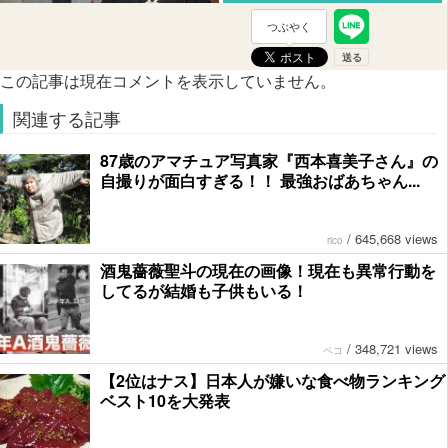
つぶやく
この記事は現在コメントを表示していません。
関連する記事
87歳のアマチュア写真家『西本喜美子さん』の
自撮りが面白すぎる！！ 最強おばあちゃん...
/
645,668 views
rico
酒鬼薔薇聖斗の現在の画像！現在も異常行動を
してるが結婚も子供もいる！
/
348,721 views
ペコ
【2位はナス】日本人が嫌いな食べ物ランキング
ベスト10を大発表