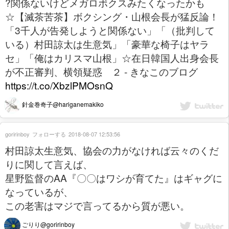
?関係ないけどメガロボクスみたくなったかも
☆【滅茶苦茶】ボクシング・山根会長が猛反論！
「3千人が告発しようと関係ない」「（批判して
いる）村田諒太は生意気」「豪華な椅子はヤラ
セ」「俺はカリスマ山根」☆在日韓国人出身会長
が不正審判、横領疑惑 ２ - きなこのブログ
https://t.co/XbzlPMOsnQ
針金巻奇子@hariganemakiko
goririnboy
フォローする
2018-08-07 12:53:56
村田諒太生意気、協会の力がなければ云々のくだ
りに関して言えば、
星野監督のAA『〇〇はワシが育てた』はギャグに
なっているが、
この老害はマジで言ってるから質が悪い。
ごりり@goririnboy