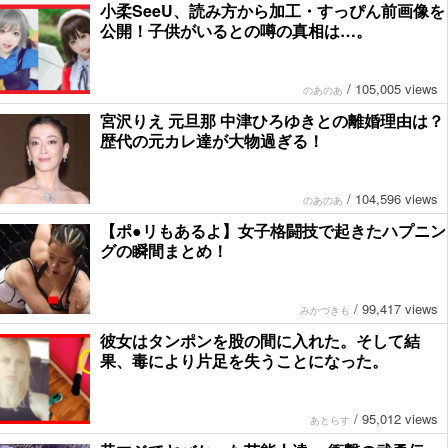
小柔SeeU、読み方から加工・すっぴん前画像を
公開！子供がいるとの噂の真相は…。
/
105,005 views
のあのあ
宮沢りえ 元旦那 中津ひろゆきとの離婚理由は？
歴代の元カレ達が大物過ぎる！
/
104,596 views
のあのあ
【ポ●リもあるよ】女子格闘技で起きたハプニン
グの瞬間まとめ！
/
99,417 views
みかづきも
彼女はタンポンを股の間に入れた。そして結
果、毒により片足を失うことになった。
/
95,012 views
あとらす