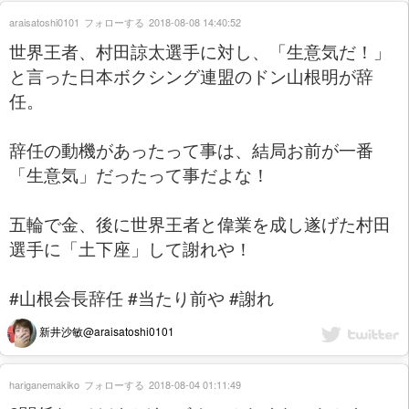
araisatoshi0101
フォローする
2018-08-08 14:40:52
世界王者、村田諒太選手に対し、「生意気だ！」
と言った日本ボクシング連盟のドン山根明が辞
任。
辞任の動機があったって事は、結局お前が一番
「生意気」だったって事だよな！
五輪で金、後に世界王者と偉業を成し遂げた村田
選手に「土下座」して謝れや！
#山根会長辞任 #当たり前や #謝れ
新井沙敏@araisatoshi0101
hariganemakiko
フォローする
2018-08-04 01:11:49