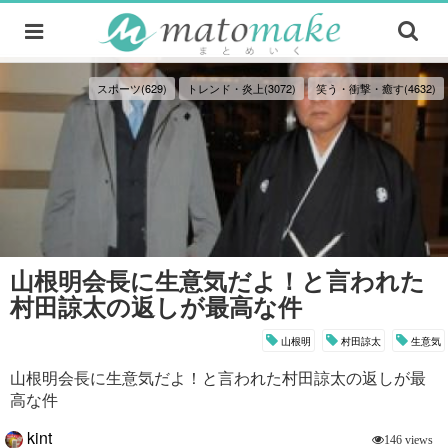
スポーツ(629)
トレンド・炎上(3072)
笑う・衝撃・癒す(4632)
山根明会長に生意気だよ！と言われた
村田諒太の返しが最高な件
山根明
村田諒太
生意気
山根明会長に生意気だよ！と言われた村田諒太の返しが最
高な件
kint
146 views