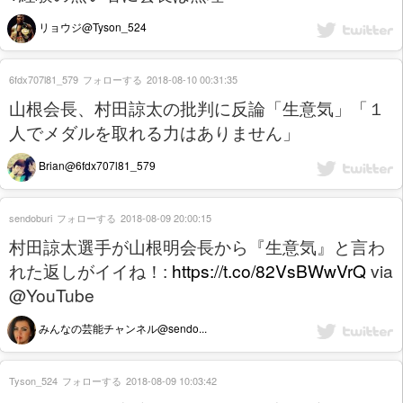
リョウジ@Tyson_524
6fdx707l81_579
フォローする
2018-08-10 00:31:35
山根会長、村田諒太の批判に反論「生意気」「１
人でメダルを取れる力はありません」
Brian@6fdx707l81_579
sendoburi
フォローする
2018-08-09 20:00:15
村田諒太選手が山根明会長から『生意気』と言わ
れた返しがイイね！:
https://t.co/82VsBWwVrQ
via
@YouTube
みんなの芸能チャンネル@sendo...
Tyson_524
フォローする
2018-08-09 10:03:42