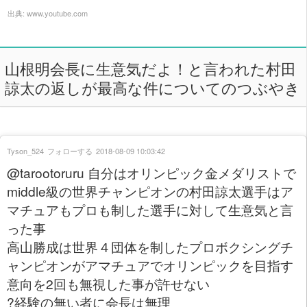
出典:
www.youtube.com
山根明会長に生意気だよ！と言われた村田
諒太の返しが最高な件についてのつぶやき
Tyson_524
フォローする
2018-08-09 10:03:42
@tarootoruru 自分はオリンピック金メダリストで
middle級の世界チャンピオンの村田諒太選手はア
マチュアもプロも制した選手に対して生意気と言
った事
高山勝成は世界４団体を制したプロボクシングチ
ャンピオンがアマチュアでオリンピックを目指す
意向を2回も無視した事が許せない
?経験の無い者に会長は無理