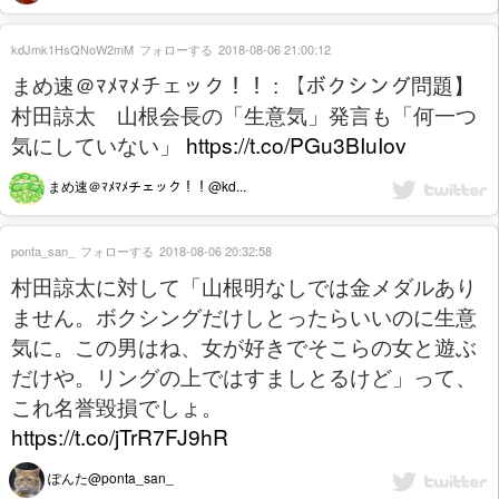
kdJmk1HsQNoW2mM
フォローする
2018-08-06 21:00:12
まめ速＠ﾏﾒﾏﾒチェック！！ : 【ボクシング問題】
村田諒太 山根会長の「生意気」発言も「何一つ
気にしていない」
https://t.co/PGu3BIuIov
まめ速＠ﾏﾒﾏﾒチェック！！@kd...
ponta_san_
フォローする
2018-08-06 20:32:58
村田諒太に対して「山根明なしでは金メダルあり
ません。ボクシングだけしとったらいいのに生意
気に。この男はね、女が好きでそこらの女と遊ぶ
だけや。リングの上ではすましとるけど」って、
これ名誉毀損でしょ。
https://t.co/jTrR7FJ9hR
ぽんた@ponta_san_