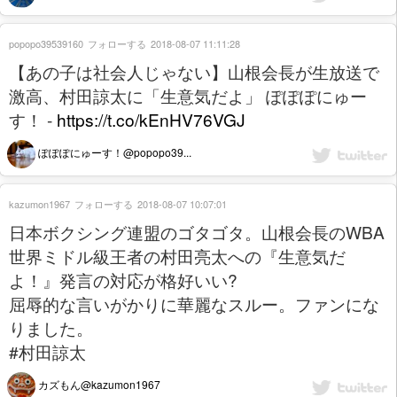
popopo39539160
フォローする
2018-08-07 11:11:28
【あの子は社会人じゃない】山根会長が生放送で
激高、村田諒太に「生意気だよ」 ぽぽぽにゅー
す！ -
https://t.co/kEnHV76VGJ
ぽぽぽにゅーす！@popopo39...
kazumon1967
フォローする
2018-08-07 10:07:01
日本ボクシング連盟のゴタゴタ。山根会長のWBA
世界ミドル級王者の村田亮太への『生意気だ
よ！』発言の対応が格好いい?
屈辱的な言いがかりに華麗なスルー。ファンにな
りました。
#村田諒太
カズもん@kazumon1967