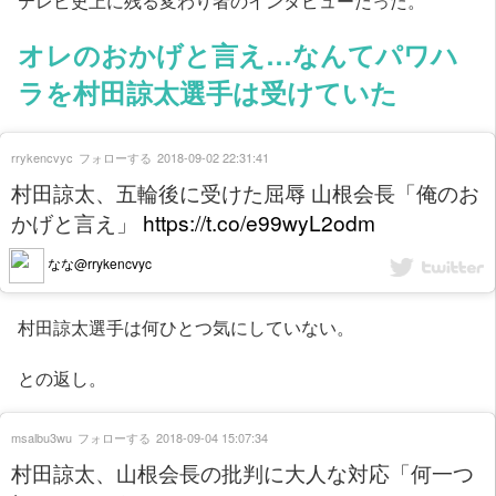
オレのおかげと言え…なんてパワハ
ラを村田諒太選手は受けていた
rrykencvyc
フォローする
2018-09-02 22:31:41
村田諒太、五輪後に受けた屈辱 山根会長「俺のお
かげと言え」
https://t.co/e99wyL2odm
なな@rrykencvyc
村田諒太選手は何ひとつ気にしていない。
との返し。
msalbu3wu
フォローする
2018-09-04 15:07:34
村田諒太、山根会長の批判に大人な対応「何一つ