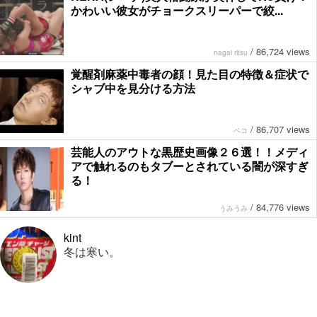
かわいい彼女がチョークスリーパーで絞...
/
86,724 views
nagai ritsu
覚醒剤麻薬中毒者の顔！見た目の特徴＆症状で
シャブ中を見分ける方法
/
86,707 views
ペコ
芸能人のアウトな黒歴史画像２６選！！メディ
アで触れるのもタブーとされている闇が深すぎ
る！
/
84,776 views
うみうみ
kint
冬は寒い。