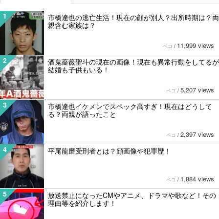
1
市橋達也の逃亡生活！現在の顔が別人？出所時期は？両
親含む家族は？
11,999 views
ペコ
/
2
酒鬼薔薇聖斗の現在の画像！現在も異常行動をしてるが
結婚も子供もいる！
5,207 views
ペコ
/
3
市橋達也イケメンでスペック高すぎ！現在はどうして
る？両親が語ったこと
2,397 views
ペコ
/
4
平尾龍磨受刑者とは？顔画像や犯罪歴！
1,884 views
ペコ
/
5
放送禁止になったCMやアニメ、ドラマや歌など！その
理由等を紹介します！