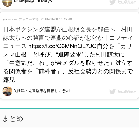
T-Kamijyo@T_Kamijyo
yahatayo
フォローする
2018-08-06 14:12:49
日本ボクシング連盟が山根明会長を解任へ 村田
諒太らへの発言で連盟の心証が悪化か｜ニフティ
ニュース
https://t.co/C6MNnQL7JG自分を「カリ
スマ山根」と呼び、“退陣要求”した村田諒太に
「生意気だ。わしが金メダルを取らせた」対立す
る関係者を「前科者」、反社会勢力との関係まで
露見
矢幡洋：児童臨床を目指して@yah...
まとめ