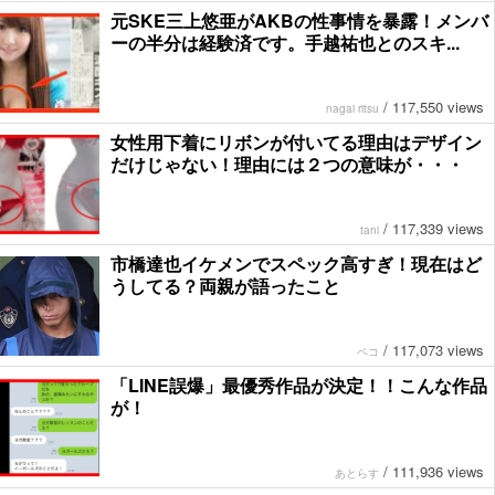
元SKE三上悠亜がAKBの性事情を暴露！メンバ
ーの半分は経験済です。手越祐也とのスキ...
/
117,550 views
nagai ritsu
女性用下着にリボンが付いてる理由はデザイン
だけじゃない！理由には２つの意味が・・・
/
117,339 views
tani
市橋達也イケメンでスペック高すぎ！現在はど
うしてる？両親が語ったこと
/
117,073 views
ペコ
「LINE誤爆」最優秀作品が決定！！こんな作品
が！
/
111,936 views
あとらす