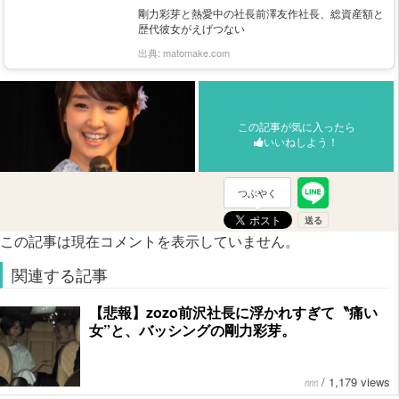
剛力彩芽と熱愛中の社長前澤友作社長、総資産額と
歴代彼女がえげつない
出典:
matomake.com
この記事が気に入ったら
いいねしよう！
つぶやく
この記事は現在コメントを表示していません。
関連する記事
【悲報】zozo前沢社長に浮かれすぎて〝痛い
女”と、バッシングの剛力彩芽。
/
1,179 views
ririri