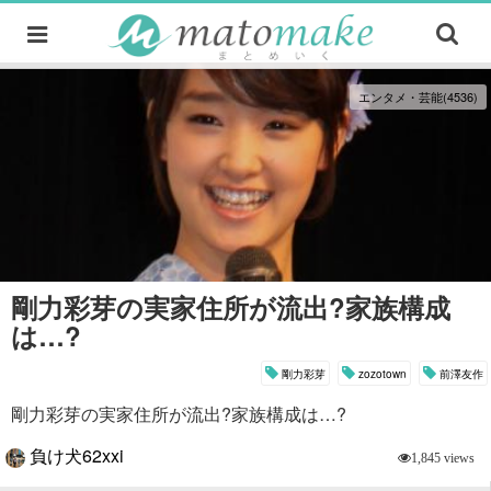
エンタメ・芸能(4536)
剛力彩芽の実家住所が流出?家族構成
は…?
剛力彩芽
zozotown
前澤友作
剛力彩芽の実家住所が流出?家族構成は…?
負け犬62xxi
1,845 views