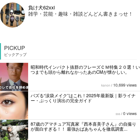
負け犬62xxi
雑学・芸能・趣味・雑談どんどん書きまっせ！
PICKUP
ピックアップ
昭和時代インパクト抜群のフレーズＣＭ特集２０選！い
つまでも頭から離れなかったあのCMが懐かしい。
10,699 views
kanon
/
バズる“涙袋メイク”はこれ！2025年最新版｜影ライナ
ー・ぷっくり演出の完全ガイド
0 views
sss
/
87歳のアマチュア写真家『西本喜美子さん』の自撮り
が面白すぎる！！ 最強おばあちゃんを徹底調査...