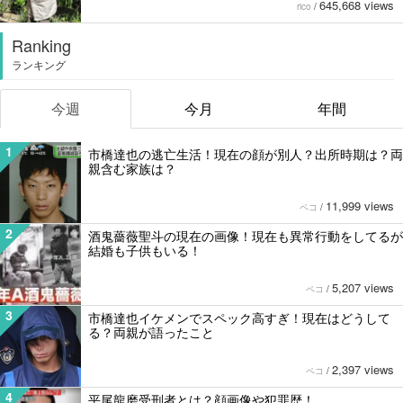
645,668 views
rico
/
Ranking
ランキング
今週
今月
年間
1
市橋達也の逃亡生活！現在の顔が別人？出所時期は？両
親含む家族は？
11,999 views
ペコ
/
2
酒鬼薔薇聖斗の現在の画像！現在も異常行動をしてるが
結婚も子供もいる！
5,207 views
ペコ
/
3
市橋達也イケメンでスペック高すぎ！現在はどうして
る？両親が語ったこと
2,397 views
ペコ
/
4
平尾龍磨受刑者とは？顔画像や犯罪歴！