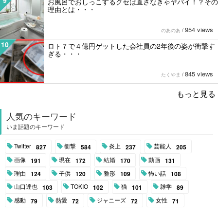
お風呂でおしっこするクセは直さなきゃヤバイ！？その
理由とは・・・
954 views
のあのあ
/
10
ロト７で４億円ゲットした会社員の2年後の姿が衝撃す
ぎる・・・
845 views
たくやま
/
もっと見る
人気のキーワード
いま話題のキーワード
Twitter
衝撃
炎上
芸能人
827
584
237
205
画像
現在
結婚
動画
191
172
170
131
理由
子供
整形
怖い話
124
120
109
108
山口達也
TOKIO
猫
雑学
103
102
101
89
感動
熱愛
ジャニーズ
女性
79
72
72
71