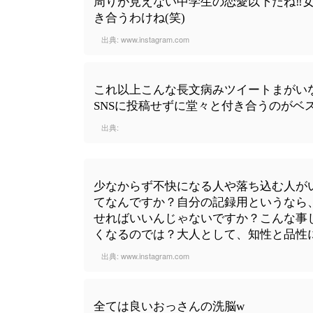
周りが見えない中学生の恋愛以下だね‼️
き合うわけね(笑)
出典:
www.instagram.com
これ以上こんな長文病みツイートまがい
SNSに投稿せずに堂々と付き合うのがベ
出典:
少なからず不快になる人や落ち込む人がい
てなんですか？自分の記録用というなら
せればいいんじゃないですか？こんな事
くなるのでは？大人として、知性と品性
出典:
www.instagram.com
全ては良いおっさんの洗脳w