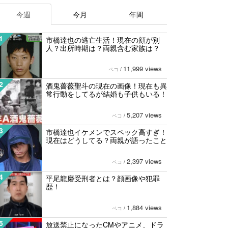
今週
今月
年間
1
市橋達也の逃亡生活！現在の顔が別
人？出所時期は？両親含む家族は？
11,999 views
ペコ
/
2
酒鬼薔薇聖斗の現在の画像！現在も異
常行動をしてるが結婚も子供もいる！
5,207 views
ペコ
/
3
市橋達也イケメンでスペック高すぎ！
現在はどうしてる？両親が語ったこと
2,397 views
ペコ
/
4
平尾龍磨受刑者とは？顔画像や犯罪
歴！
1,884 views
ペコ
/
5
放送禁止になったCMやアニメ、ドラ