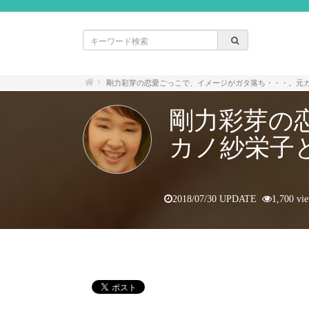
剛力彩芽の恋愛ごっこで、イメージがガタ落ち・・・。元
剛力彩芽の
カノ紗栄子
2018/07/30 UPDATE
1,700 vi