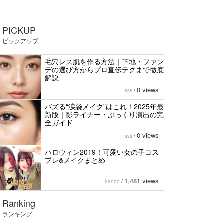
PICKUP
ピックアップ
毛穴レス肌を作る方法｜下地・ファン
デの選び方からプロ直伝テクまで徹底
解説
0 views
sss
/
バズる“涙袋メイク”はこれ！2025年最
新版｜影ライナー・ぷっくり演出の完
全ガイド
0 views
sss
/
ハロウィン2019！可愛い女の子コス
プレ&メイクまとめ
1,481 views
kanon
/
Ranking
ランキング