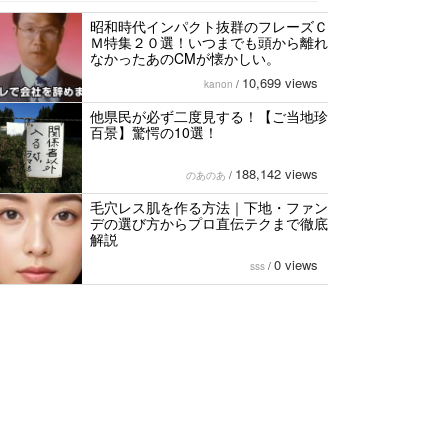
昭和時代インパクト抜群のフレーズＣ
Ｍ特集２０選！いつまでも頭から離れ
なかったあのCMが懐かしい。
10,699 views
kanon
/
他県民が必ず二度見する！【ご当地珍
百景】驚愕の10選！
188,142 views
のあのあ
/
毛穴レス肌を作る方法｜下地・ファン
デの選び方からプロ直伝テクまで徹底
解説
0 views
sss
/