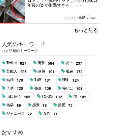
ロト７で４億円ゲットした会社員の2
年後の姿が衝撃すぎる・・・
845 views
たくやま
/
もっと見る
人気のキーワード
いま話題のキーワード
Twitter
衝撃
炎上
827
584
237
芸能人
画像
現在
205
191
172
結婚
動画
理由
170
131
124
子供
整形
怖い話
120
109
108
山口達也
TOKIO
猫
103
102
101
雑学
感動
熱愛
89
79
72
ジャニーズ
女性
72
71
おすすめ