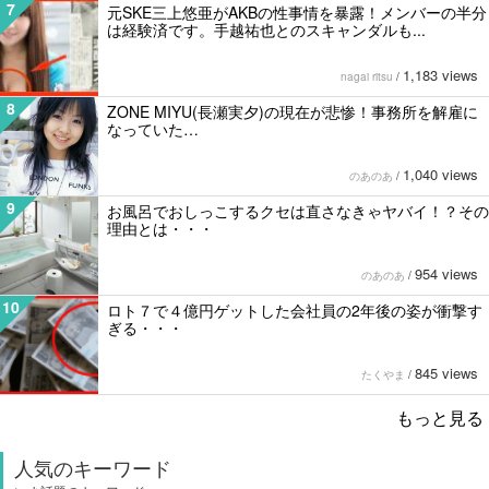
7
元SKE三上悠亜がAKBの性事情を暴露！メンバーの半分
は経験済です。手越祐也とのスキャンダルも...
1,183 views
nagai ritsu
/
8
ZONE MIYU(長瀬実夕)の現在が悲惨！事務所を解雇に
なっていた…
1,040 views
のあのあ
/
9
お風呂でおしっこするクセは直さなきゃヤバイ！？その
理由とは・・・
954 views
のあのあ
/
10
ロト７で４億円ゲットした会社員の2年後の姿が衝撃す
ぎる・・・
845 views
たくやま
/
もっと見る
人気のキーワード