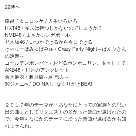
22時〜
森昌子＆コロッケ / 人生いろいろ
HKT48 / キスは待つしかないのでしょうか？
NMB48 / まさかシンガポール
乃木坂46 / いつかできるから今日できる
きゃりーぱみゅぱみゅ / Crazy Party Night～ぱんぷきん
の逆襲～
ゴールデンボンバー / おどるポンポコリン、女々しくて
AKB48 / 11月のアンクレット
倉木麻衣 / 渡月橋～君 想ふ～
関ジャニ∞ / DO NA I、なぐりがきBEAT
２０１７年のテーマが「あなたにとっての家族との思い
出の曲」としてリクエストの多かった楽曲が選ばれたの
で、今年もなにかのテーマに沿った楽曲が選ばるかも知
れませんね。