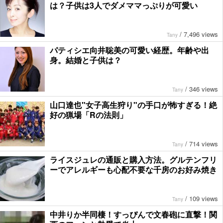
は？子供は3人でダメママっぷりが可愛い
/
7,496 views
Tany
パティシエ向井聡美の可愛い経歴。年齢や出
身。結婚と子供は？
/
346 views
Tany
山口達也"女子高生狩り"の手口が怖すぎる！絶
好の猟場「Rの法則」
/
714 views
Tany
ライスジュレの通販と購入方法。グルテンフリ
ーでアレルギーも心配不要な千房のお好み焼き
/
109 views
Tany
中井りか半同棲！すっぴんで文春砲に直撃！関