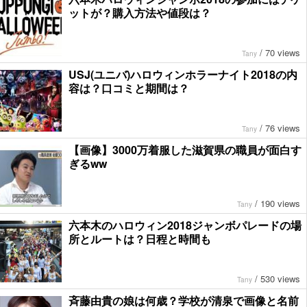
ットが？購入方法や値段は？
/
70 views
Tany
USJ(ユニバ)ハロウィンホラーナイト2018の内
容は？口コミと期間は？
/
76 views
Tany
【画像】3000万着服した滋賀県の職員が面白す
ぎるww
/
190 views
Tany
六本木のハロウィン2018ジャンボパレードの場
所とルートは？日程と時間も
/
530 views
Tany
斉藤由貴の娘は何歳？学校が清泉で画像と名前