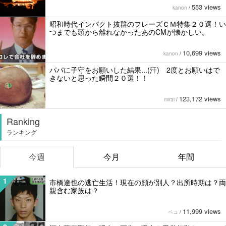
553 views
kanon
/
昭和時代インパクト抜群のフレーズＣＭ特集２０選！い
つまでも頭から離れなかったあのCMが懐かしい。
10,699 views
kanon
/
パパに子守をお願いした結果...(汗) 2度とお願いはで
きないと思った瞬間２０選！！
123,172 views
mirai
/
Ranking
ランキング
今週
今月
年間
1
市橋達也の逃亡生活！現在の顔が別人？出所時期は？両
親含む家族は？
11,999 views
ペコ
/