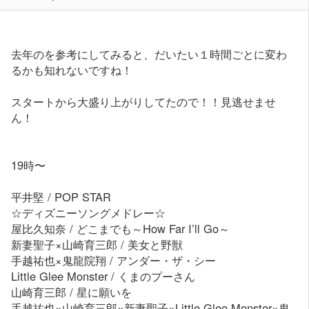
去年のを参考にしてみると、だいたい１時間ごとに変わ
るかも知れないですね！
スタートから大盛り上がりしてたので！！見逃せませ
ん！
19時〜
平井堅 / POP STAR
☆ディズニーソングメドレー☆
屋比久知奈 / どこまでも～How Far I’ll Go～
新妻聖子×山崎育三郎 / 美女と野獣
手越祐也×鬼龍院翔 / アンダー・ザ・シー
Little Glee Monster / くまのプーさん
山崎育三郎 / 星に願いを
手越祐也×山崎育三郎×新妻聖子×Little Glee Monster×鬼