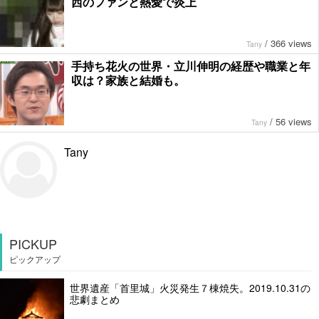
西のファンと熱愛で炎上
/
366 views
Tany
手持ち花火の世界・立川伸明の経歴や職業と年
収は？家族と結婚も。
/
56 views
Tany
Tany
PICKUP
ピックアップ
世界遺産「首里城」火災発生７棟焼失。2019.10.31の
悲劇まとめ