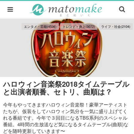
エンタメ・芸能(4536)
トレンド・炎上(3072)
ライフ・社会(2104)
ハロウィン音楽祭2018タイムテーブル
と出演者順番、セトリ、曲順は？
今年もやってきますハロウィン音楽祭！豪華アーティスト
たちが、仮装をしてハロウィン気分を一気に盛り上げてく
れる番組です。今年で３回目になるTBS系列のスペシャル
番組。4時間の生放送など気になるタイムテーブル(曲順)な
どを随時更新していきます〜