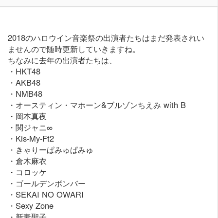
2018のハロウイン音楽祭の出演者たちはまだ発表されい
ませんので随時更新していきますね。
ちなみに去年の出演者たちは、
・HKT48
・AKB48
・NMB48
・オースティン・マホーン&ブルゾンちえみ with B
・岡本真夜
・関ジャニ∞
・Kis-My-Ft2
・きゃりーぱみゅぱみゅ
・倉木麻衣
・コロッケ
・ゴールデンボンバー
・SEKAI NO OWARI
・Sexy Zone
・新妻聖子