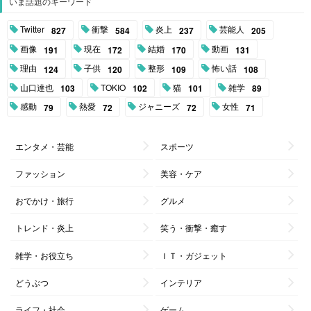
いま話題のキーワード
Twitter
衝撃
炎上
芸能人
827
584
237
205
画像
現在
結婚
動画
191
172
170
131
理由
子供
整形
怖い話
124
120
109
108
山口達也
TOKIO
猫
雑学
103
102
101
89
感動
熱愛
ジャニーズ
女性
79
72
72
71
エンタメ・芸能
スポーツ
ファッション
美容・ケア
おでかけ・旅行
グルメ
トレンド・炎上
笑う・衝撃・癒す
雑学・お役立ち
ＩＴ・ガジェット
どうぶつ
インテリア
ライフ・社会
ゲーム