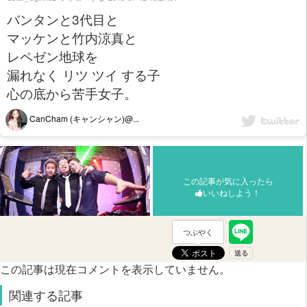
バンタンと3代目と
マッケンと竹内涼真と
レペゼン地球を
漏れなく リツ ツイ する子
心の底から苦手女子。
CanCham (キャンシャン)@...
この記事が気に入ったら
いいねしよう！
つぶやく
この記事は現在コメントを表示していません。
関連する記事