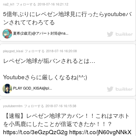
na2_ki1
フォローする
2018-07-16 16:21:12
5億年ぶりにレペゼン地球見に行ったらyoutubeバ
ンされててわろてる
夏希(2歳児)@アパート封筒@na...
playgod_kisai
フォローする
2018-07-16 16:20:08
レペゼン地球が垢バンされるとは…
Youtubeさらに厳しくなるね(^^;)
PLAY GOD_KISAI@pl...
youtubermtm
フォローする
2018-07-16 16:15:38
【速報】レペゼン地球アカバン！！これはマホト
を小馬鹿にしたことが倍返できたか！！？
https://t.co/3eGzpQzG2g
https://t.co/jN60vgNNkX