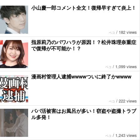
小山慶一郎コメント全文！復帰早すぎて炎上！
/
182 views
ペコ
指原莉乃のパワハラが原因！？松井珠理奈重症
で復帰が不可能か！？
/
1,099 views
ペコ
漫画村管理人逮捕wwwwついに終了かwwww
/
222 views
ペコ
パパ活被害はお風呂が多い！窃盗や盗撮トラブ
ル多発！
/
1,243 views
ペコ