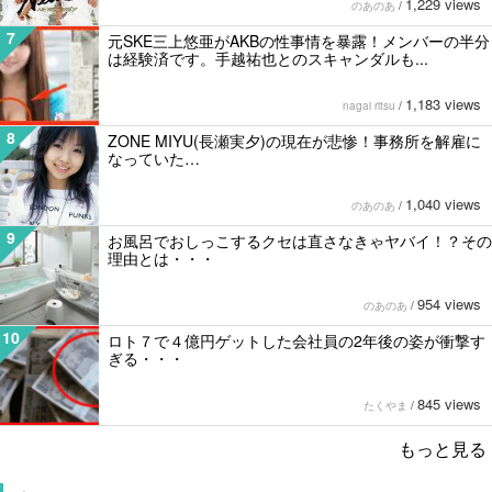
1,229 views
のあのあ
/
7
元SKE三上悠亜がAKBの性事情を暴露！メンバーの半分
は経験済です。手越祐也とのスキャンダルも...
1,183 views
nagai ritsu
/
8
ZONE MIYU(長瀬実夕)の現在が悲惨！事務所を解雇に
なっていた…
1,040 views
のあのあ
/
9
お風呂でおしっこするクセは直さなきゃヤバイ！？その
理由とは・・・
954 views
のあのあ
/
10
ロト７で４億円ゲットした会社員の2年後の姿が衝撃す
ぎる・・・
845 views
たくやま
/
もっと見る