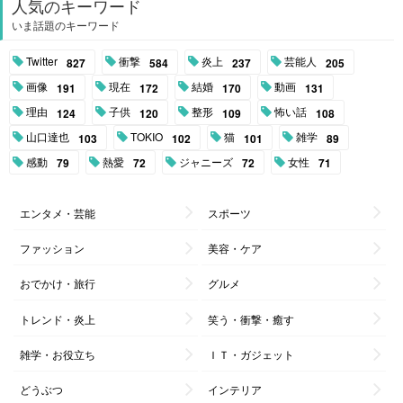
人気のキーワード
いま話題のキーワード
Twitter
衝撃
炎上
芸能人
827
584
237
205
画像
現在
結婚
動画
191
172
170
131
理由
子供
整形
怖い話
124
120
109
108
山口達也
TOKIO
猫
雑学
103
102
101
89
感動
熱愛
ジャニーズ
女性
79
72
72
71
エンタメ・芸能
スポーツ
ファッション
美容・ケア
おでかけ・旅行
グルメ
トレンド・炎上
笑う・衝撃・癒す
雑学・お役立ち
ＩＴ・ガジェット
どうぶつ
インテリア