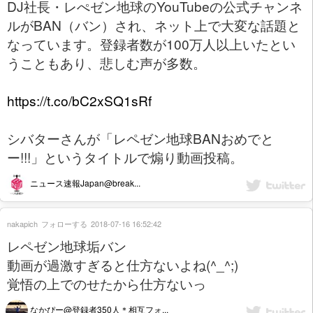
DJ社長・レぺゼン地球のYouTubeの公式チャンネ
ルがBAN（バン）され、ネット上で大変な話題と
なっています。登録者数が100万人以上いたとい
うこともあり、悲しむ声が多数。
https://t.co/bC2xSQ1sRf
シバターさんが「レペゼン地球BANおめでと
ー!!!」というタイトルで煽り動画投稿。
ニュース速報Japan@break...
nakapich
フォローする
2018-07-16 16:52:42
レペゼン地球垢バン
動画が過激すぎると仕方ないよね(^_^;)
覚悟の上でのせたから仕方ないっ
なかぴー@登録者350人＊相互フォ...