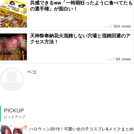
共感できるww「一時期狂ったように食べてたも
の選手権」が面白い！
/
824 views
ペコ
天神祭奉納花火混雑しない穴場と混雑回避のア
クセス方法！
/
99 views
ペコ
ペコ
PICKUP
ピックアップ
ハロウィン2019！可愛い女の子コスプレ&メイクまとめ