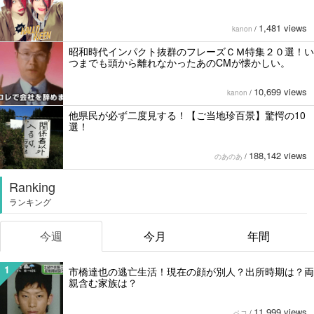
1,481 views
kanon
/
昭和時代インパクト抜群のフレーズＣＭ特集２０選！い
つまでも頭から離れなかったあのCMが懐かしい。
10,699 views
kanon
/
他県民が必ず二度見する！【ご当地珍百景】驚愕の10
選！
188,142 views
のあのあ
/
Ranking
ランキング
今週
今月
年間
1
市橋達也の逃亡生活！現在の顔が別人？出所時期は？両
親含む家族は？
11,999 views
ペコ
/