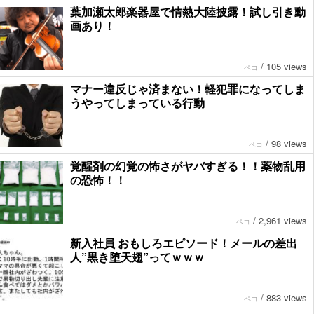
葉加瀬太郎楽器屋で情熱大陸披露！試し引き動
画あり！
/
105 views
ペコ
マナー違反じゃ済まない！軽犯罪になってしま
うやってしまっている行動
/
98 views
ペコ
覚醒剤の幻覚の怖さがヤバすぎる！！薬物乱用
の恐怖！！
/
2,961 views
ペコ
新入社員 おもしろエピソード！メールの差出
人”黒き堕天翅”ってｗｗｗ
/
883 views
ペコ