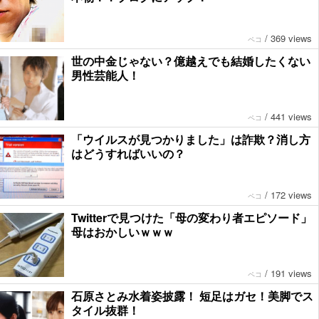
/
369 views
ペコ
世の中金じゃない？億越えでも結婚したくない
男性芸能人！
/
441 views
ペコ
「ウイルスが見つかりました」は詐欺？消し方
はどうすればいいの？
/
172 views
ペコ
Twitterで見つけた「母の変わり者エピソード」
母はおかしいｗｗｗ
/
191 views
ペコ
石原さとみ水着姿披露！ 短足はガセ！美脚でス
タイル抜群！