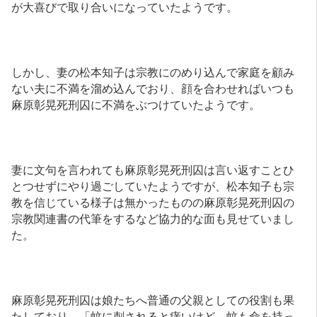
が大喜びで取り合いになっていたようです。
しかし、妻の松本知子は宗教にのめり込んで家庭を顧み
ない夫に不満を溜め込んでおり、顔を合わせればいつも
麻原彰晃死刑囚に不満をぶつけていたようです。
妻に文句を言われても麻原彰晃死刑囚は言い返すことひ
とつせずにやり過ごしていたようですが、松本知子も宗
教を信じている様子は無かったものの麻原彰晃死刑囚の
宗教関連書の代筆をするなど協力的な面も見せていまし
た。
麻原彰晃死刑囚は娘たちへ普通の父親としての役割も果
たしており、「蚊に刺されると痒いけど、蚊も命を持っ