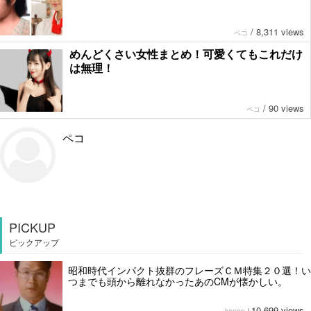
/
8,311 views
ペコ
めんどくさい女性まとめ！可愛くてもこれだけ
は無理！
/
90 views
ペコ
ペコ
PICKUP
ピックアップ
昭和時代インパクト抜群のフレーズＣＭ特集２０選！い
つまでも頭から離れなかったあのCMが懐かしい。
10,699 views
kanon
/