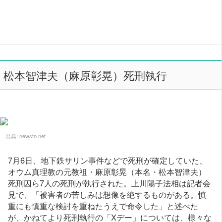
松本智津夫（麻原彰晃）死刑執行
出典:
newsto.net
7月6日、地下鉄サリン事件などで死刑が確定していた、
オウム真理教の元教祖・麻原彰晃（本名・松本智津夫）
死刑囚ら7人の死刑が執行された。上川陽子法相は記者会
見で、「被害者の苦しみは想像を絶するものがある。慎
重にも慎重な検討を重ねたうえで命令した」と述べた
が、かねてより死刑執行の「Xデー」については、様々な