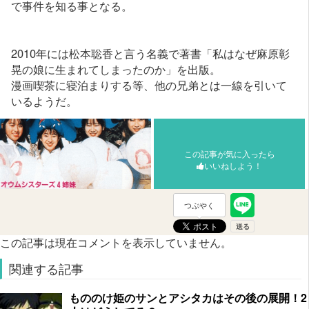
で事件を知る事となる。
2010年には松本聡香と言う名義で著書「私はなぜ麻原彰
晃の娘に生まれてしまったのか」を出版。
漫画喫茶に寝泊まりする等、他の兄弟とは一線を引いて
いるようだ。
この記事が気に入ったら
いいねしよう！
つぶやく
この記事は現在コメントを表示していません。
関連する記事
もののけ姫のサンとアシタカはその後の展開！2