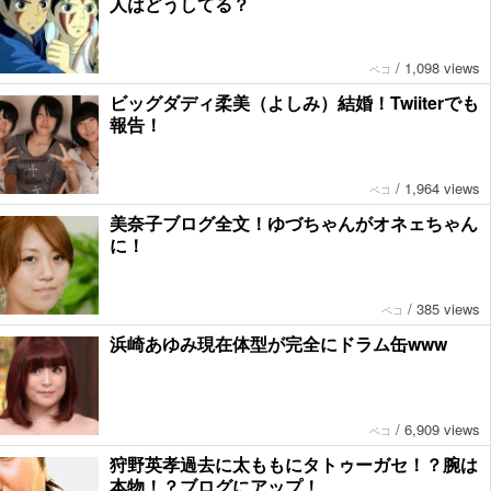
人はどうしてる？
/
1,098 views
ペコ
ビッグダディ柔美（よしみ）結婚！Twiiterでも
報告！
/
1,964 views
ペコ
美奈子ブログ全文！ゆづちゃんがオネェちゃん
に！
/
385 views
ペコ
浜崎あゆみ現在体型が完全にドラム缶www
/
6,909 views
ペコ
狩野英孝過去に太ももにタトゥーガセ！？腕は
本物！？ブログにアップ！