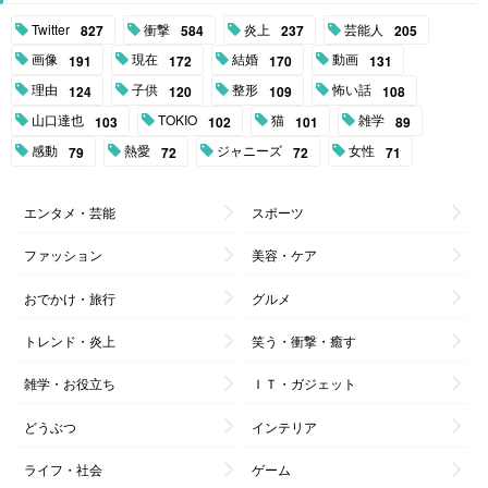
Twitter
衝撃
炎上
芸能人
827
584
237
205
画像
現在
結婚
動画
191
172
170
131
理由
子供
整形
怖い話
124
120
109
108
山口達也
TOKIO
猫
雑学
103
102
101
89
感動
熱愛
ジャニーズ
女性
79
72
72
71
エンタメ・芸能
スポーツ
ファッション
美容・ケア
おでかけ・旅行
グルメ
トレンド・炎上
笑う・衝撃・癒す
雑学・お役立ち
ＩＴ・ガジェット
どうぶつ
インテリア
ライフ・社会
ゲーム