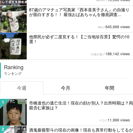
87歳のアマチュア写真家『西本喜美子さん』の自撮り
が面白すぎる！！ 最強おばあちゃんを徹底調査...
645,668 views
rico
/
他県民が必ず二度見する！【ご当地珍百景】驚愕の10
選！
188,142 views
のあのあ
/
Ranking
ランキング
今週
今月
年間
1
市橋達也の逃亡生活！現在の顔が別人？出所時期は？両
親含む家族は？
11,999 views
ペコ
/
2
酒鬼薔薇聖斗の現在の画像！現在も異常行動をしてるが