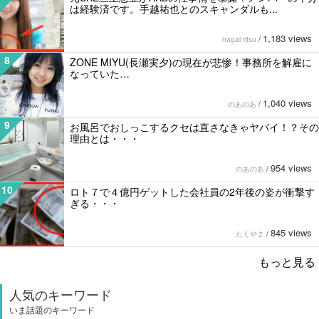
は経験済です。手越祐也とのスキャンダルも...
1,183 views
nagai ritsu
/
8
ZONE MIYU(長瀬実夕)の現在が悲惨！事務所を解雇に
なっていた…
1,040 views
のあのあ
/
9
お風呂でおしっこするクセは直さなきゃヤバイ！？その
理由とは・・・
954 views
のあのあ
/
10
ロト７で４億円ゲットした会社員の2年後の姿が衝撃す
ぎる・・・
845 views
たくやま
/
もっと見る
人気のキーワード
いま話題のキーワード