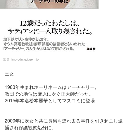
出典:
img-cdn.jg.jugem.jp
三女
1983年生まれホーリネームはアーチャリー。
教団での地位は麻原に次ぐ正大師だった。
2015年本名松本麗華としてマスコミに登場
2000年に次女と共に長男を連れ去る事件を引き起こし逮
捕され保護観察処分に。