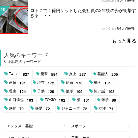
のあのあ
/
10
ロト７で４億円ゲットした会社員の2年後の姿が衝撃す
ぎる・・・
845 views
たくやま
/
もっと見る
人気のキーワード
いま話題のキーワード
Twitter
衝撃
炎上
芸能人
827
584
237
205
画像
現在
結婚
動画
191
172
170
131
理由
子供
整形
怖い話
124
120
109
108
山口達也
TOKIO
猫
雑学
103
102
101
89
感動
熱愛
ジャニーズ
女性
79
72
72
71
エンタメ・芸能
スポーツ
ファッション
美容・ケア