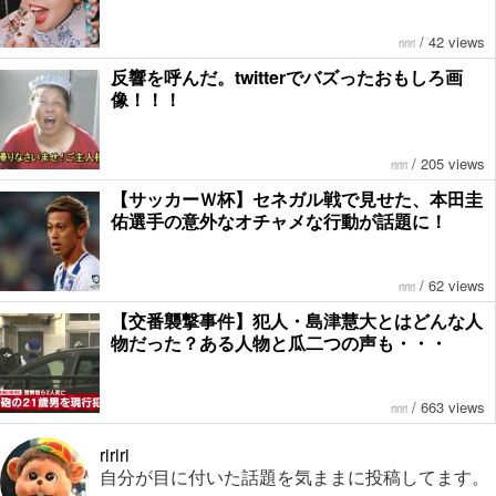
/
42 views
ririri
反響を呼んだ。twitterでバズったおもしろ画
像！！！
/
205 views
ririri
【サッカーＷ杯】セネガル戦で見せた、本田圭
佑選手の意外なオチャメな行動が話題に！
/
62 views
ririri
【交番襲撃事件】犯人・島津慧大とはどんな人
物だった？ある人物と瓜二つの声も・・・
/
663 views
ririri
ririri
自分が目に付いた話題を気ままに投稿してます。