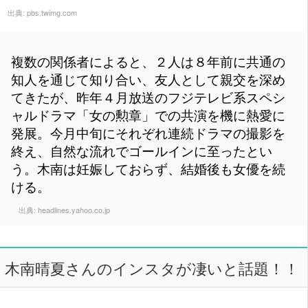
出典:
pbs.twimg.com
複数の関係者によると、２人は８年前に共通の
知人を通じて知り合い、友人として親交を深め
てきたが、昨年４月放送のフジテレビ系スペシ
ャルドラマ「女の勲章」での共演を機に熱愛に
発展。今月中旬にそれぞれ連続ドラマの撮影を
終え、自然な流れでゴールインに至ったとい
う。木南は妊娠しておらず、結婚後も女優を続
ける。
出典:
headlines.yahoo.co.jp
木南晴夏さんのインスタが凄いと話題！！