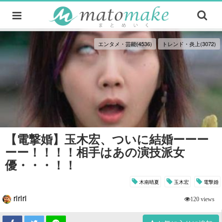
エンタメ・芸能(4536)
トレンド・炎上(3072)
【電撃婚】玉木宏、ついに結婚ーーー
ーー！！！！相手はあの演技派女
優・・・！！
木南晴夏
玉木宏
電撃婚
ririri
120 views