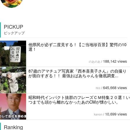
PICKUP
ピックアップ
他県民が必ず二度見する！【ご当地珍百景】驚愕の10
選！
188,142 views
のあのあ
/
87歳のアマチュア写真家『西本喜美子さん』の自撮り
が面白すぎる！！ 最強おばあちゃんを徹底調査...
645,668 views
rico
/
昭和時代インパクト抜群のフレーズＣＭ特集２０選！い
つまでも頭から離れなかったあのCMが懐かしい。
10,699 views
kanon
/
Ranking