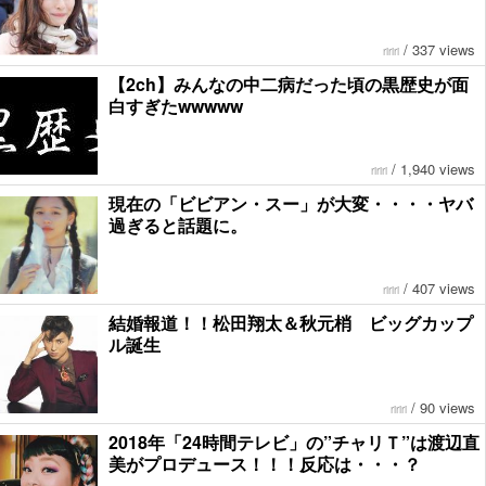
/
337 views
ririri
【2ch】みんなの中二病だった頃の黒歴史が面
白すぎたwwwww
/
1,940 views
ririri
現在の「ビビアン・スー」が大変・・・・ヤバ
過ぎると話題に。
/
407 views
ririri
結婚報道！！松田翔太＆秋元梢 ビッグカップ
ル誕生
/
90 views
ririri
2018年「24時間テレビ」の”チャリＴ”は渡辺直
美がプロデュース！！！反応は・・・？