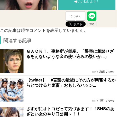
いいねしよう！
つぶやく
この記事は現在コメントを表示していません。
関連する記事
ＧＡＣＫＴ、事務所が倒産。「警察に相談せざ
るをえないような金の使い込みの疑いが...」
/
205 views
ririri
【twitter】「#言葉の最後にその方が興奮するか
らとつけると鬼畜」おもしろハッシ...
/
101 views
ririri
さすがにオトコだって気づきます！！SNSのあ
ざとい女のやり口公開～！！