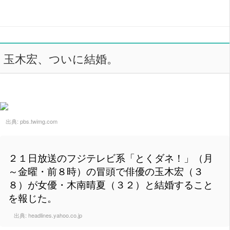
玉木宏、ついに結婚。
出典:
pbs.twimg.com
２１日放送のフジテレビ系「とくダネ！」（月
～金曜・前８時）の冒頭で俳優の玉木宏（３
８）が女優・木南晴夏（３２）と結婚すること
を報じた。
出典:
headlines.yahoo.co.jp