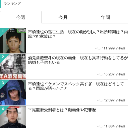
ランキング
今週
今月
年間
1
市橋達也の逃亡生活！現在の顔が別人？出所時期は？両
親含む家族は？
11,999 views
ペコ
/
2
酒鬼薔薇聖斗の現在の画像！現在も異常行動をしてるが
結婚も子供もいる！
5,207 views
ペコ
/
3
市橋達也イケメンでスペック高すぎ！現在はどうして
る？両親が語ったこと
2,397 views
ペコ
/
4
平尾龍磨受刑者とは？顔画像や犯罪歴！
1,884 views
ペコ
/