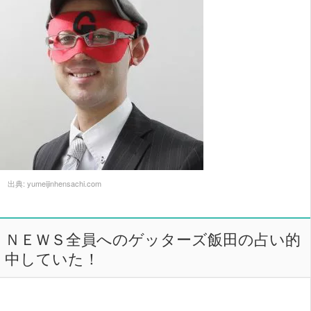
出典:
yumeijinhensachi.com
ＮＥＷＳ全員へのゲッターズ飯田の占い的
中していた！