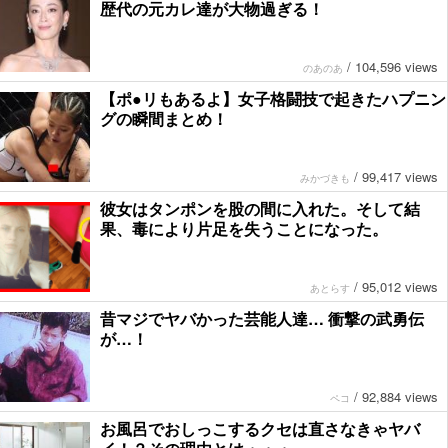
歴代の元カレ達が大物過ぎる！
/
104,596 views
のあのあ
【ポ●リもあるよ】女子格闘技で起きたハプニン
グの瞬間まとめ！
/
99,417 views
みかづきも
彼女はタンポンを股の間に入れた。そして結
果、毒により片足を失うことになった。
/
95,012 views
あとらす
昔マジでヤバかった芸能人達… 衝撃の武勇伝
が…！
/
92,884 views
ペコ
お風呂でおしっこするクセは直さなきゃヤバ