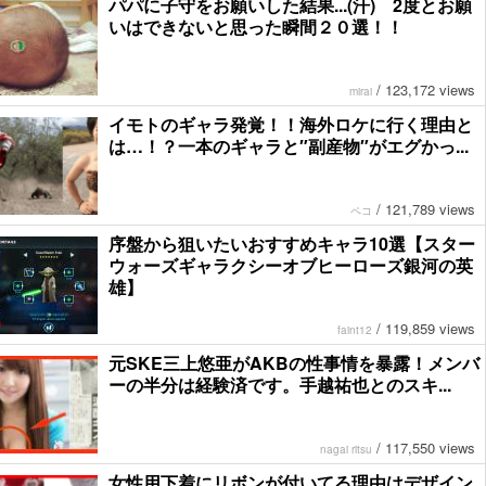
パパに子守をお願いした結果...(汗) 2度とお願
いはできないと思った瞬間２０選！！
/
123,172 views
mirai
イモトのギャラ発覚！！海外ロケに行く理由と
は…！？一本のギャラと″副産物″がエグかっ...
/
121,789 views
ペコ
序盤から狙いたいおすすめキャラ10選【スター
ウォーズギャラクシーオブヒーローズ銀河の英
雄】
/
119,859 views
faint12
元SKE三上悠亜がAKBの性事情を暴露！メンバ
ーの半分は経験済です。手越祐也とのスキ...
/
117,550 views
nagai ritsu
女性用下着にリボンが付いてる理由はデザイン