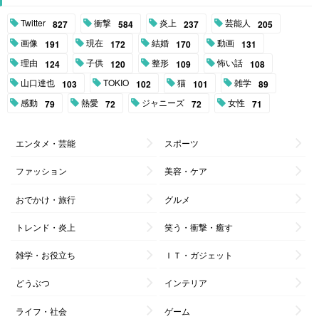
Twitter
衝撃
炎上
芸能人
827
584
237
205
画像
現在
結婚
動画
191
172
170
131
理由
子供
整形
怖い話
124
120
109
108
山口達也
TOKIO
猫
雑学
103
102
101
89
感動
熱愛
ジャニーズ
女性
79
72
72
71
エンタメ・芸能
スポーツ
ファッション
美容・ケア
おでかけ・旅行
グルメ
トレンド・炎上
笑う・衝撃・癒す
雑学・お役立ち
ＩＴ・ガジェット
どうぶつ
インテリア
ライフ・社会
ゲーム