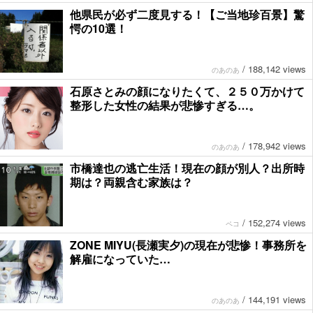
他県民が必ず二度見する！【ご当地珍百景】驚
愕の10選！
/
188,142 views
のあのあ
石原さとみの顔になりたくて、２５０万かけて
整形した女性の結果が悲惨すぎる…。
/
178,942 views
のあのあ
市橋達也の逃亡生活！現在の顔が別人？出所時
期は？両親含む家族は？
/
152,274 views
ペコ
ZONE MIYU(長瀬実夕)の現在が悲惨！事務所を
解雇になっていた…
/
144,191 views
のあのあ