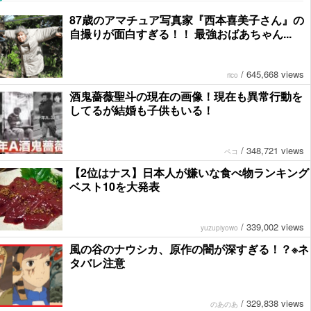
87歳のアマチュア写真家『西本喜美子さん』の
自撮りが面白すぎる！！ 最強おばあちゃん...
/
645,668 views
rico
酒鬼薔薇聖斗の現在の画像！現在も異常行動を
してるが結婚も子供もいる！
/
348,721 views
ペコ
【2位はナス】日本人が嫌いな食べ物ランキング
ベスト10を大発表
/
339,002 views
yuzupiyowo
風の谷のナウシカ、原作の闇が深すぎる！？※ネ
タバレ注意
/
329,838 views
のあのあ