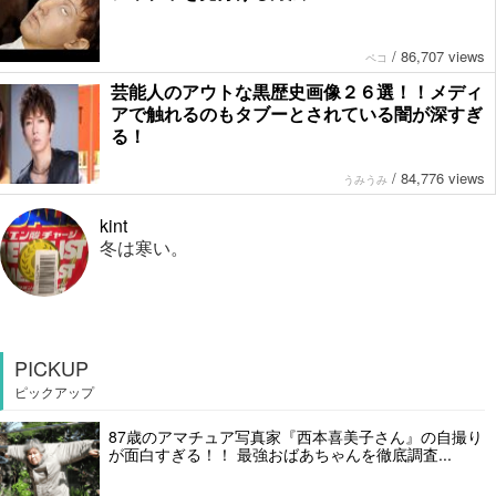
/
86,707 views
ペコ
芸能人のアウトな黒歴史画像２６選！！メディ
アで触れるのもタブーとされている闇が深すぎ
る！
/
84,776 views
うみうみ
kint
冬は寒い。
PICKUP
ピックアップ
87歳のアマチュア写真家『西本喜美子さん』の自撮り
が面白すぎる！！ 最強おばあちゃんを徹底調査...