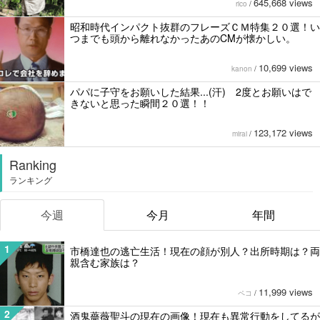
645,668 views
rico
/
昭和時代インパクト抜群のフレーズＣＭ特集２０選！い
つまでも頭から離れなかったあのCMが懐かしい。
10,699 views
kanon
/
パパに子守をお願いした結果...(汗) 2度とお願いはで
きないと思った瞬間２０選！！
123,172 views
mirai
/
Ranking
ランキング
今週
今月
年間
1
市橋達也の逃亡生活！現在の顔が別人？出所時期は？両
親含む家族は？
11,999 views
ペコ
/
2
酒鬼薔薇聖斗の現在の画像！現在も異常行動をしてるが