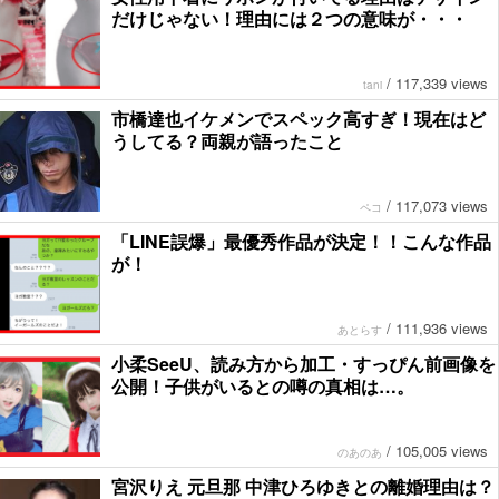
だけじゃない！理由には２つの意味が・・・
/
117,339 views
tani
市橋達也イケメンでスペック高すぎ！現在はど
うしてる？両親が語ったこと
/
117,073 views
ペコ
「LINE誤爆」最優秀作品が決定！！こんな作品
が！
/
111,936 views
あとらす
小柔SeeU、読み方から加工・すっぴん前画像を
公開！子供がいるとの噂の真相は…。
/
105,005 views
のあのあ
宮沢りえ 元旦那 中津ひろゆきとの離婚理由は？