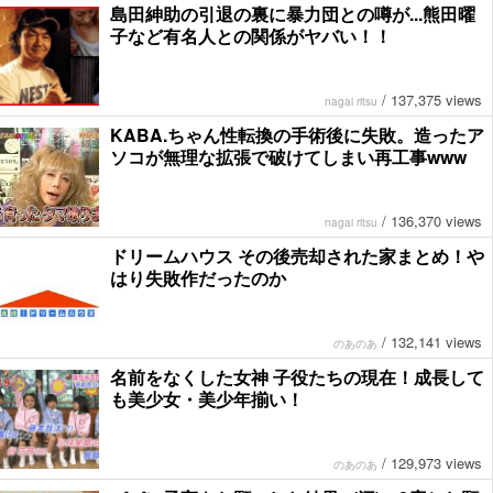
島田紳助の引退の裏に暴力団との噂が...熊田曜
子など有名人との関係がヤバい！！
/
137,375 views
nagai ritsu
KABA.ちゃん性転換の手術後に失敗。造ったア
ソコが無理な拡張で破けてしまい再工事www
/
136,370 views
nagai ritsu
ドリームハウス その後売却された家まとめ！や
はり失敗作だったのか
/
132,141 views
のあのあ
名前をなくした女神 子役たちの現在！成長して
も美少女・美少年揃い！
/
129,973 views
のあのあ