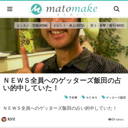
エンタメ・芸能(4536)
トレンド・炎上(3072)
笑う・衝撃・癒す(4632)
ＮＥＷＳ全員へのゲッターズ飯田の占
い的中していた！
不祥事
ＮＥＷＳ
ゲッターズ飯田
ＮＥＷＳ全員へのゲッターズ飯田の占い的中していた！
kint
69 views