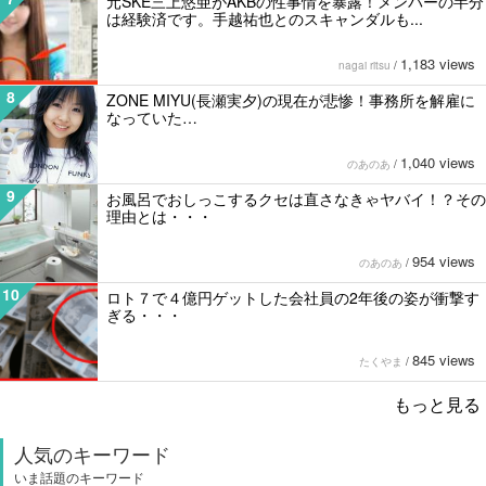
元SKE三上悠亜がAKBの性事情を暴露！メンバーの半分
は経験済です。手越祐也とのスキャンダルも...
1,183 views
nagai ritsu
/
8
ZONE MIYU(長瀬実夕)の現在が悲惨！事務所を解雇に
なっていた…
1,040 views
のあのあ
/
9
お風呂でおしっこするクセは直さなきゃヤバイ！？その
理由とは・・・
954 views
のあのあ
/
10
ロト７で４億円ゲットした会社員の2年後の姿が衝撃す
ぎる・・・
845 views
たくやま
/
もっと見る
人気のキーワード
いま話題のキーワード