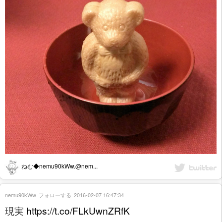
ねむ◆nemu90kWw.@nem...
nemu90kWw
フォローする
2016-02-07 16:47:34
現実
https://t.co/FLkUwnZRfK