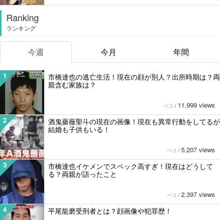
Ranking
ランキング
今週
今月
年間
1
市橋達也の逃亡生活！現在の顔が別人？出所時期は？両
親含む家族は？
11,999 views
ペコ
/
2
酒鬼薔薇聖斗の現在の画像！現在も異常行動をしてるが
結婚も子供もいる！
5,207 views
ペコ
/
3
市橋達也イケメンでスペック高すぎ！現在はどうして
る？両親が語ったこと
2,397 views
ペコ
/
4
平尾龍磨受刑者とは？顔画像や犯罪歴！