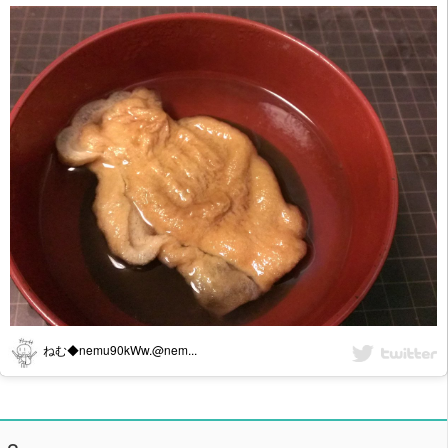
ねむ◆nemu90kWw.@nem...