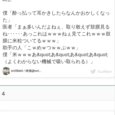
僕「酔っ払って耳かきしたらなんかおかしくなっ
た」
医者「まぁ多いんだよねぇ、取り敢えず鼓膜見る
ね･･････あっこれはｗｗｗねぇ見てこれｗｗｗ鼓
膜に米粒ついてるｗｗｗ」
助手の人「こｗめｗつｗｗぶｗｗ」
僕「米ｗｗｗあ&quot;あ&quot;あ&quot;あ&quot;
（よくわからない機械で吸い取られる）」
oni56shi / 神酒@oni...
4