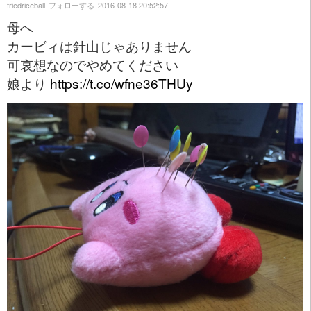
friedriceball
フォローする
2016-08-18 20:52:57
母へ
カービィは針山じゃありません
可哀想なのでやめてください
娘より
https://t.co/wfne36THUy