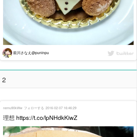
前川さなえ@puninpu
2
nemu90kWw
フォローする
2016-02-07 16:46:29
理想
https://t.co/lpNHdkKiwZ