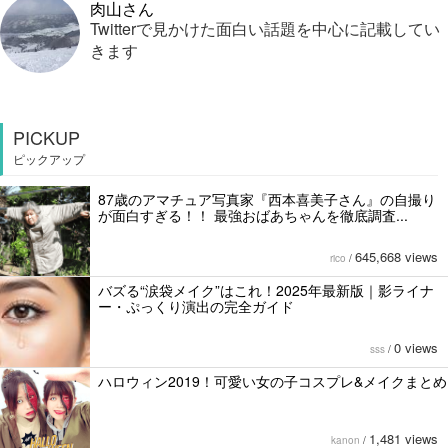
肉山さん
Twitterで見かけた面白い話題を中心に記載してい
きます
PICKUP
ピックアップ
87歳のアマチュア写真家『西本喜美子さん』の自撮り
が面白すぎる！！ 最強おばあちゃんを徹底調査...
645,668 views
rico
/
バズる“涙袋メイク”はこれ！2025年最新版｜影ライナ
ー・ぷっくり演出の完全ガイド
0 views
sss
/
ハロウィン2019！可愛い女の子コスプレ&メイクまとめ
1,481 views
kanon
/