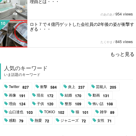
理由とは・・・
954 views
のあのあ
/
10
ロト７で４億円ゲットした会社員の2年後の姿が衝撃す
ぎる・・・
845 views
たくやま
/
もっと見る
人気のキーワード
いま話題のキーワード
Twitter
衝撃
炎上
芸能人
827
584
237
205
画像
現在
結婚
動画
191
172
170
131
理由
子供
整形
怖い話
124
120
109
108
山口達也
TOKIO
猫
雑学
103
102
101
89
感動
熱愛
ジャニーズ
女性
79
72
72
71