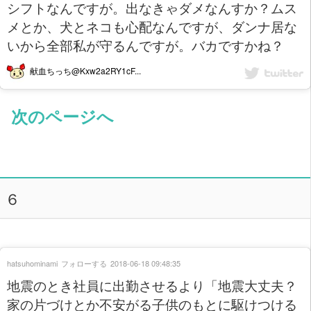
シフトなんですが。出なきゃダメなんすか？ムス
メとか、犬とネコも心配なんですが、ダンナ居な
いから全部私が守るんですが。バカですかね？
献血ちっち@Kxw2a2RY1cF...
次のページへ
６
hatsuhominami
フォローする
2018-06-18 09:48:35
地震のとき社員に出勤させるより「地震大丈夫？
家の片づけとか不安がる子供のもとに駆けつける