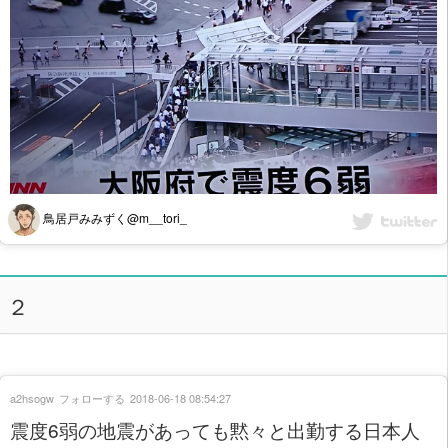
鳥居戸みみずく@m__tori_
２
a2hsogw
フォローする
2018-06-18 08:54:27
震度6弱の地震があっても黙々と出勤する日本人