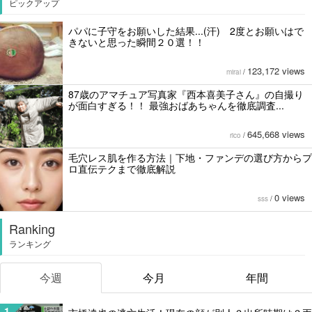
ピックアップ
パパに子守をお願いした結果...(汗) 2度とお願いはで
きないと思った瞬間２０選！！
123,172 views
mirai
/
87歳のアマチュア写真家『西本喜美子さん』の自撮り
が面白すぎる！！ 最強おばあちゃんを徹底調査...
645,668 views
rico
/
毛穴レス肌を作る方法｜下地・ファンデの選び方からプ
ロ直伝テクまで徹底解説
0 views
sss
/
Ranking
ランキング
今週
今月
年間
1