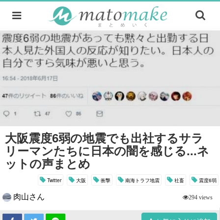
大阪震度6弱の地震でも出社するサラ
リーマンたちに日本の闇を感じる...ネ
ットの声まとめ
Twitter
大阪
衝撃
南海トラフ地震
社畜
震度6弱
肉山さん
294 views