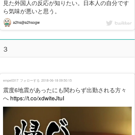
見た外国人の反応が知りたい。日本人の自分です
ら気味が悪いと思う。
a2hs@a2hsogw
３
empe0317
フォローする
2018-06-18 09:50:15
震度6地震があったにも関わらず出勤される方々
へ
https://t.co/xdwiteJtuI