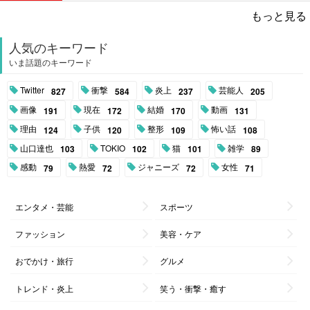
もっと見る
人気のキーワード
いま話題のキーワード
Twitter
衝撃
炎上
芸能人
827
584
237
205
画像
現在
結婚
動画
191
172
170
131
理由
子供
整形
怖い話
124
120
109
108
山口達也
TOKIO
猫
雑学
103
102
101
89
感動
熱愛
ジャニーズ
女性
79
72
72
71
エンタメ・芸能
スポーツ
ファッション
美容・ケア
おでかけ・旅行
グルメ
トレンド・炎上
笑う・衝撃・癒す