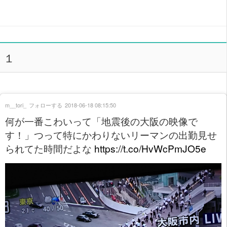
１
m__tori_
フォローする
2018-06-18 08:15:50
何が一番こわいって「地震後の大阪の映像で
す！」つって特にかわりないリーマンの出勤見せ
られてた時間だよな
https://t.co/HvWcPmJO5e