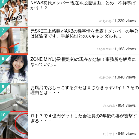
6
NEWS初代メンバー 現在や脱退理由まとめ！不祥事ば
かり！？
1,229 views
のあのあ
/
7
元SKE三上悠亜がAKBの性事情を暴露！メンバーの半分
は経験済です。手越祐也とのスキャンダルも...
1,183 views
nagai ritsu
/
8
ZONE MIYU(長瀬実夕)の現在が悲惨！事務所を解雇に
なっていた…
1,040 views
のあのあ
/
9
お風呂でおしっこするクセは直さなきゃヤバイ！？その
理由とは・・・
954 views
のあのあ
/
10
ロト７で４億円ゲットした会社員の2年後の姿が衝撃す
ぎる・・・
845 views
たくやま
/