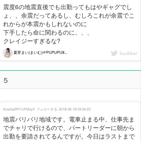
震度6の地震直後でも出勤ってもはやギャグでし
ょ、、余震だってあるし、むしろこれが余震でこ
れからが本震かもしれないのに
下手したら命に関わるのに、、、
クレイジーすぎるな?
夏芽まい(まいむ)🌱PUPUPU8...
５
Kxw2a2RY1cFMnpY
フォローする
2018-06-18 09:34:23
地震バリバリ地域です。電車止まる中、仕事先ま
でチャリで行けるので、パートリーダーに朝から
出勤を要請されてるんですが。今日はラストまで