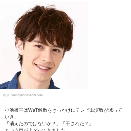
出典:
yumeijinhensachi.com
小池徹平はWaT解散をきっかけにテレビ出演数が減って
いき、
「消えたのではないか？」「干された？」
という声が上がってきました。