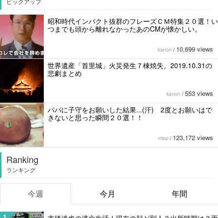
ピックアップ
昭和時代インパクト抜群のフレーズＣＭ特集２０選！い
つまでも頭から離れなかったあのCMが懐かしい。
10,699 views
kanon
/
世界遺産「首里城」火災発生７棟焼失。2019.10.31の
悲劇まとめ
553 views
kanon
/
パパに子守をお願いした結果...(汗) 2度とお願いはで
きないと思った瞬間２０選！！
123,172 views
mirai
/
Ranking
ランキング
今週
今月
年間
1