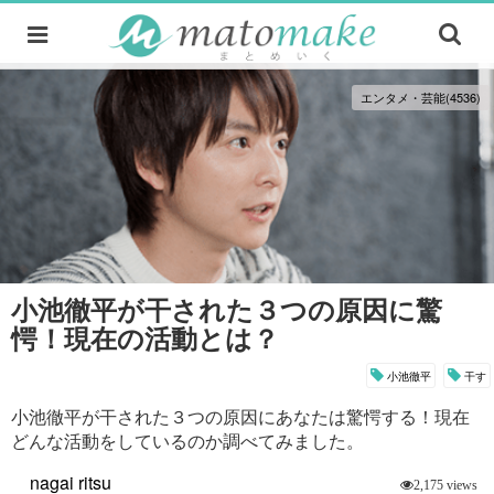
エンタメ・芸能(4536)
小池徹平が干された３つの原因に驚
愕！現在の活動とは？
小池徹平
干す
小池徹平が干された３つの原因にあなたは驚愕する！現在
どんな活動をしているのか調べてみました。
nagai ritsu
2,175 views