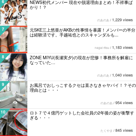
6
NEWS初代メンバー 現在や脱退理由まとめ！不祥事ば
かり！？
1,229 views
のあのあ
/
7
元SKE三上悠亜がAKBの性事情を暴露！メンバーの半分
は経験済です。手越祐也とのスキャンダルも...
1,183 views
nagai ritsu
/
8
ZONE MIYU(長瀬実夕)の現在が悲惨！事務所を解雇に
なっていた…
1,040 views
のあのあ
/
9
お風呂でおしっこするクセは直さなきゃヤバイ！？その
理由とは・・・
954 views
のあのあ
/
10
ロト７で４億円ゲットした会社員の2年後の姿が衝撃す
ぎる・・・
845 views
たくやま
/