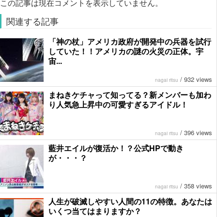
この記事は現在コメントを表示していません。
関連する記事
「神の杖」アメリカ政府が開発中の兵器を試行
していた！！アメリカの謎の火災の正体。宇
宙...
/
932 views
nagai ritsu
まねきケチャって知ってる？新メンバーも加わ
り人気急上昇中の可愛すぎるアイドル！
/
396 views
nagai ritsu
藍井エイルが復活か！？公式HPで動き
が・・・？
/
358 views
nagai ritsu
人生が破滅しやすい人間の11の特徴。あなたは
いくつ当てはまりますか？