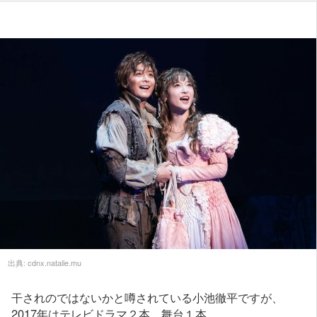
出典:
cdnx.natalie.mu
干されのではないかと噂されている小池徹平ですが、
2017年はテレビドラマ２本、舞台１本