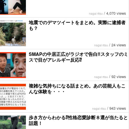
/
4,070 views
nagai ritsu
地震でのデマツイートをまとめ。実際に逮捕者
も？
/
24 views
nagai ritsu
SMAPの中居正広がラジオで告白‼︎スタッフのミ
スで目がアレルギー反応⁉︎
/
92 views
nagai ritsu
複雑な気持ちになる話まとめ。あの芸能人もこ
んな体験を・・・
/
943 views
nagai ritsu
歩き方からわかる⁉︎性格恋愛診断８選が当たると
話題！