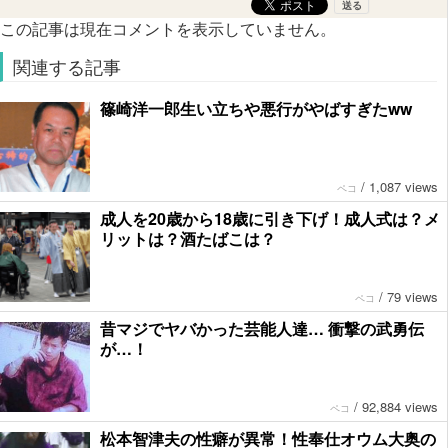
この記事は現在コメントを表示していません。
関連する記事
篠崎洋一郎生い立ちや悪行がやばすぎたww
/
1,087 views
ペコ
成人を20歳から18歳に引き下げ！成人式は？メ
リットは？酒たばこは？
/
79 views
ペコ
昔マジでヤバかった芸能人達… 衝撃の武勇伝
が…！
/
92,884 views
ペコ
松本智津夫の性癖が異常！性奉仕オウム大奥の