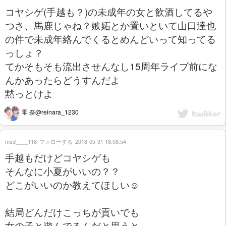
コヤシゲ(手越も？)の未成年の女と飲酒してるや
つさ、馬鹿じゃね？嫉妬とか置いといて山口達也
の件で未成年絡んでくるとめんどいって知ってる
っしょ？
てかそもそも流出させんなし15周年ライブ前にな
んかあったらどうすんだよ
黙っとけよ
零 奈@reinara_1230
msd____118
フォローする
2018-05-31 18:08:54
手越もだけどコヤシゲも
そんなに小夏がいいの？？
どこがいいのか教えてほしい☺️
結局どんだけこっちが貢いでも
女の子と遊んでるんだと思うと