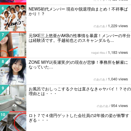
6
NEWS初代メンバー 現在や脱退理由まとめ！不祥事ば
かり！？
1,229 views
のあのあ
/
7
元SKE三上悠亜がAKBの性事情を暴露！メンバーの半分
は経験済です。手越祐也とのスキャンダルも...
1,183 views
nagai ritsu
/
8
ZONE MIYU(長瀬実夕)の現在が悲惨！事務所を解雇に
なっていた…
1,040 views
のあのあ
/
9
お風呂でおしっこするクセは直さなきゃヤバイ！？その
理由とは・・・
954 views
のあのあ
/
10
ロト７で４億円ゲットした会社員の2年後の姿が衝撃す
ぎる・・・