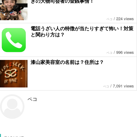
きの大物司会者の金銭事情！
/
224 views
ペコ
電話うざい人の特徴が当たりすぎて怖い！対策
と関わり方は？
/
996 views
ペコ
漆山家美容室の名前は？住所は？
/
7,091 views
ペコ
ペコ