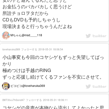
お金払うのバカバカしく思うけど
所詮チョロヲタだから
CDもDVDも予約しちゃうし
現場決まると行っちゃうんだよね
Mちゃん@msd____118
loveharuka369
フォローする
2018-05-31 18:06:54
小山事変も今回のコヤシゲもずっと失望してばっ
かり
極めつけは手越のRING
ずっと応援し続けてくるファンを不安にさせて。
ピコピコ@loveharuka369
B8TXIvu7hSond47
フォローする
2018-05-31 18:06:11
コヤシゲの音声が本物なら流出してよかったと思