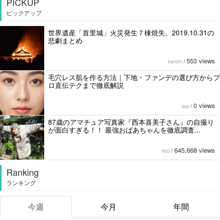
PICKUP
ピックアップ
世界遺産「首里城」火災発生７棟焼失。2019.10.31の
悲劇まとめ
553 views
kanon
/
毛穴レス肌を作る方法｜下地・ファンデの選び方からプ
ロ直伝テクまで徹底解説
0 views
sss
/
87歳のアマチュア写真家『西本喜美子さん』の自撮り
が面白すぎる！！ 最強おばあちゃんを徹底調査...
645,668 views
rico
/
Ranking
ランキング
今週
今月
年間