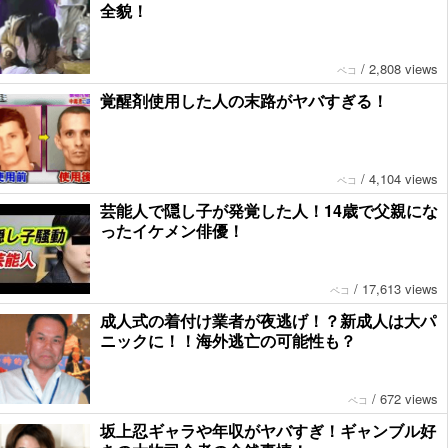
全貌！
/
2,808 views
ペコ
覚醒剤使用した人の末路がヤバすぎる！
/
4,104 views
ペコ
芸能人で隠し子が発覚した人！14歳で父親にな
ったイケメン俳優！
/
17,613 views
ペコ
成人式の着付け業者が夜逃げ！？新成人は大パ
ニックに！！海外逃亡の可能性も？
/
672 views
ペコ
坂上忍ギャラや年収がヤバすぎ！ギャンブル好