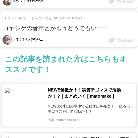
_UR_not_alone__
フォローする
2018-05-31 16:54:18
コヤシゲの音声とかもうどうでもいーー
ﾃ ｺﾞｼ ｻ ｸ ﾗ (❤︎)@...
この記事を読まれた方はこちらもオ
ススメです！
NEWS解散か！！実質テゴマスで活動
か！？ | まとめいく [ matomake ]
NEWSの小山の事件で活動休止を発表！！ 残るは
テゴマスだけで活動か！？
出典:
matomake.com