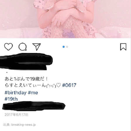
出典:
breaking-news.jp