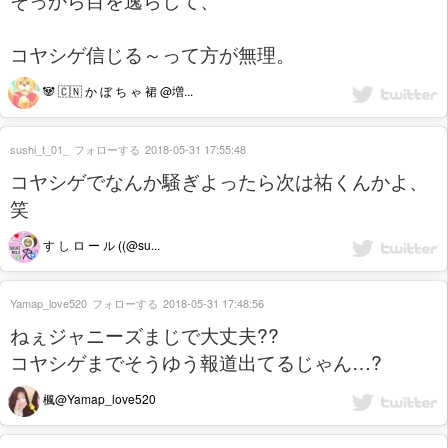
コヤシゲ信じる～って方が無理。
🐼 🇨🇳 か ぼ ち ゃ 裙 @増...
sushi_t_01_
フォローする
2018-05-31 17:55:48
コヤシゲでなんか騒ぎよったら次は祐くんかよ、
笑
す し ロ ー ル ((@su...
Yamap_love520
フォローする
2018-05-31 17:48:56
ねぇジャニーズまじで大丈夫??
コヤシゲまでそうゆう報道出てるじゃん…?
楓@Yamap_love520