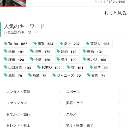
845 views
たくやま
/
もっと見る
人気のキーワード
いま話題のキーワード
Twitter
衝撃
炎上
芸能人
827
584
237
205
画像
現在
結婚
動画
191
172
170
131
理由
子供
整形
怖い話
124
120
109
108
山口達也
TOKIO
猫
雑学
103
102
101
89
感動
熱愛
ジャニーズ
女性
79
72
72
71
エンタメ・芸能
スポーツ
ファッション
美容・ケア
おでかけ・旅行
グルメ
トレンド・炎上
笑う・衝撃・癒す