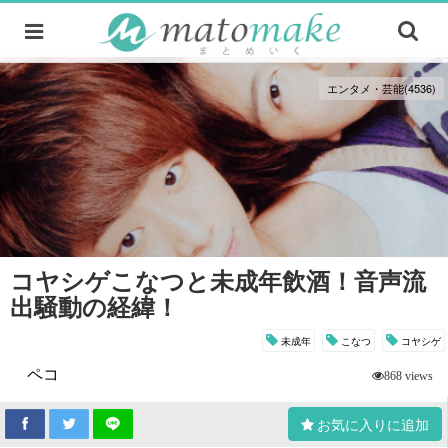
エンタメ・芸能(4536)
コヤシゲこなつと未成年飲酒！音声流
出騒動の経緯！
未成年
こなつ
コヤシゲ
ペコ
868 views
お気に入りに追加