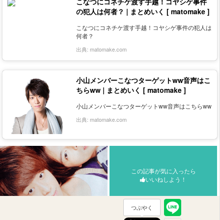
こなつにコネチケ渡す手越！コヤシゲ事件
の犯人は何者？ | まとめいく [ matomake ]
こなつにコネチケ渡す手越！コヤシゲ事件の犯人は
何者？
出典:
matomake.com
小山メンバーこなつターゲットww音声はこ
ちらww | まとめいく [ matomake ]
小山メンバーこなつターゲットww音声はこちらww
出典:
matomake.com
この記事が気に入ったら
いいねしよう！
つぶやく