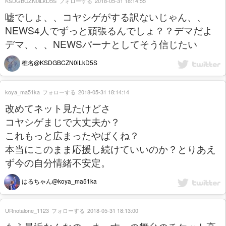
KSDGBCZN0iLkD5S
フォローする
2018-05-31 18:14:55
嘘でしょ、、コヤシゲがする訳ないじゃん、、
NEWS4人でずっと頑張るんでしょ？？デマだよ
デマ、、、NEWSパーナとしてそう信じたい
椎名@KSDGBCZN0iLkD5S
koya_ma51ka
フォローする
2018-05-31 18:14:14
改めてネット見たけどさ
コヤシゲまじで大丈夫か？
これもっと広まったやばくね？
本当にこのまま応援し続けていいのか？とりあえ
ず今の自分情緒不安定。
はるちゃん@koya_ma51ka
URnotalone_1123
フォローする
2018-05-31 18:13:00