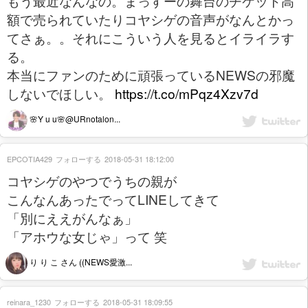
もう最近なんなの。まっすーの舞台のチケット高
額で売られていたりコヤシゲの音声がなんとかっ
てさぁ。。それにこういう人を見るとイライラす
る。
本当にファンのために頑張っているNEWSの邪魔
しないでほしい。
https://t.co/mPqz4Xzv7d
🌸Y u u🌸@URnotalon...
EPCOTIA429
フォローする
2018-05-31 18:12:00
コヤシゲのやつでうちの親が
こんなんあったでってLINEしてきて
「別にええがんなぁ」
「アホウな女じゃ」って 笑
り り こ さん ((NEWS愛激...
reinara_1230
フォローする
2018-05-31 18:09:55