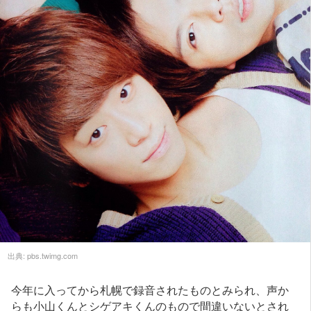
出典:
pbs.twimg.com
今年に入ってから札幌で録音されたものとみられ、声か
らも小山くんとシゲアキくんのもので間違いないとされ