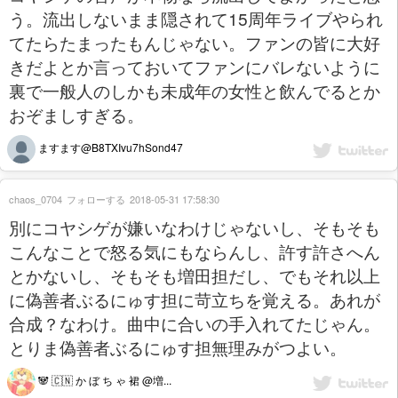
う。流出しないまま隠されて15周年ライブやられ
てたらたまったもんじゃない。ファンの皆に大好
きだよとか言っておいてファンにバレないように
裏で一般人のしかも未成年の女性と飲んでるとか
おぞましすぎる。
ますます@B8TXIvu7hSond47
chaos_0704
フォローする
2018-05-31 17:58:30
別にコヤシゲが嫌いなわけじゃないし、そもそも
こんなことで怒る気にもならんし、許す許さへん
とかないし、そもそも増田担だし、でもそれ以上
に偽善者ぶるにゅす担に苛立ちを覚える。あれが
合成？なわけ。曲中に合いの手入れてたじゃん。
とりま偽善者ぶるにゅす担無理みがつよい。
🐼 🇨🇳 か ぼ ち ゃ 裙 @増...