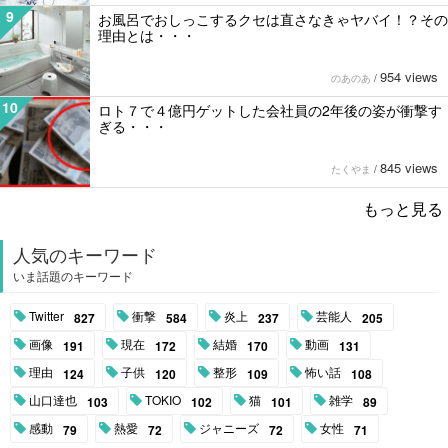
9
お風呂でおしっこするクセは直さなきゃヤバイ！？その
理由とは・・・
954 views
のあのあ
/
10
ロト７で４億円ゲットした会社員の2年後の姿が衝撃す
ぎる・・・
845 views
たくやま
/
もっと見る
人気のキーワード
いま話題のキーワード
Twitter
衝撃
炎上
芸能人
827
584
237
205
画像
現在
結婚
動画
191
172
170
131
理由
子供
整形
怖い話
124
120
109
108
山口達也
TOKIO
猫
雑学
103
102
101
89
感動
熱愛
ジャニーズ
女性
79
72
72
71