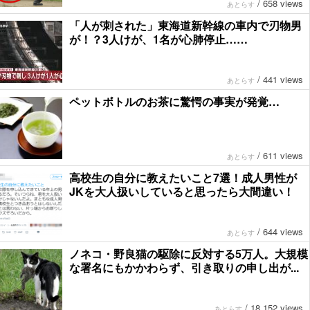
/
658 views
あとらす
「人が刺された」東海道新幹線の車内で刃物男
が！？3人けが、1名が心肺停止……
/
441 views
あとらす
ペットボトルのお茶に驚愕の事実が発覚…
/
611 views
あとらす
高校生の自分に教えたいこと7選！成人男性が
JKを大人扱いしていると思ったら大間違い！
/
644 views
あとらす
ノネコ・野良猫の駆除に反対する5万人。大規模
な署名にもかかわらず、引き取りの申し出が...
/
18,152 views
あとらす