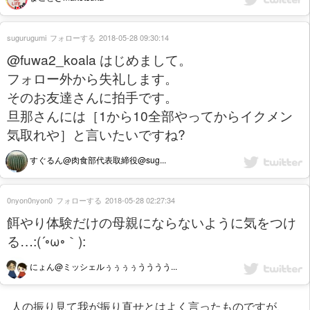
sugurugumi
フォローする
2018-05-28 09:30:14
@fuwa2_koala はじめまして。
フォロー外から失礼します。
そのお友達さんに拍手です。
旦那さんには［1から10全部やってからイクメン
気取れや］と言いたいですね?
すぐるん@肉食部代表取締役@sug...
0nyon0nyon0
フォローする
2018-05-28 02:27:34
餌やり体験だけの母親にならないように気をつけ
る…:(´◦ω◦｀):
にょん@ミッシェルぅぅぅぅうううう...
人の振り見て我が振り直せとはよく言ったものですが、