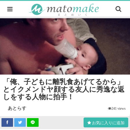
「俺、子どもに離乳食あげてるから」
とイクメンドヤ顔する友人に秀逸な返
しをする人物に拍手！
あとらす
241 views
お気に入りに追加