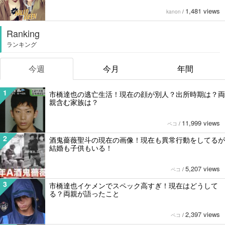
1,481 views
kanon
/
Ranking
ランキング
今週
今月
年間
1
市橋達也の逃亡生活！現在の顔が別人？出所時期は？両
親含む家族は？
11,999 views
ペコ
/
2
酒鬼薔薇聖斗の現在の画像！現在も異常行動をしてるが
結婚も子供もいる！
5,207 views
ペコ
/
3
市橋達也イケメンでスペック高すぎ！現在はどうして
る？両親が語ったこと
2,397 views
ペコ
/