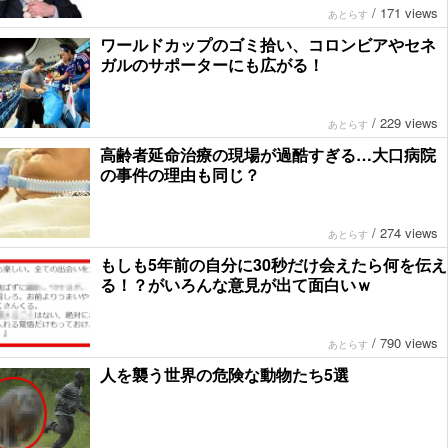
/
171 views
あとらす
ワールドカップのゴミ拾い、コロンビアやセネ
ガルのサポーターにも広がる！
/
229 views
あとらす
高齢者延命治療の現場が過酷すぎる…大口病院
の事件の理由も同じ？
/
274 views
あとらす
もしも5年前の自分に30秒だけ会えたら何を伝え
る！？がいろんな意見が出て面白いｗ
/
790 views
あとらす
人を襲う世界の危険な動物たち5選