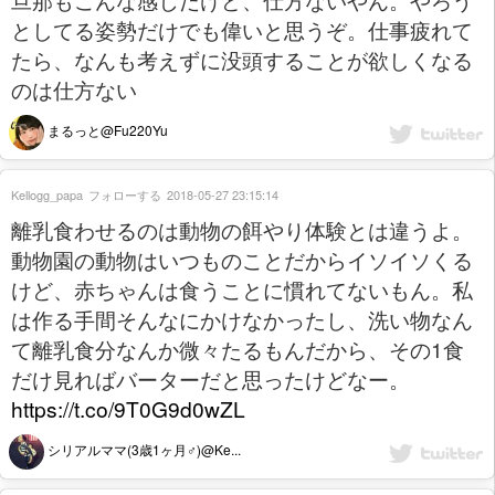
としてる姿勢だけでも偉いと思うぞ。仕事疲れて
たら、なんも考えずに没頭することが欲しくなる
のは仕方ない
まるっと@Fu220Yu
Kellogg_papa
フォローする
2018-05-27 23:15:14
離乳食わせるのは動物の餌やり体験とは違うよ。
動物園の動物はいつものことだからイソイソくる
けど、赤ちゃんは食うことに慣れてないもん。私
は作る手間そんなにかけなかったし、洗い物なん
て離乳食分なんか微々たるもんだから、その1食
だけ見ればバーターだと思ったけどなー。
https://t.co/9T0G9d0wZL
シリアルママ(3歳1ヶ月♂)@Ke...