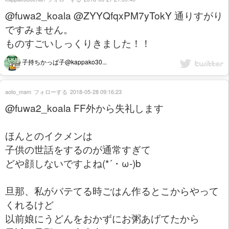
@fuwa2_koala @ZYYQfqxPM7yTokY 通りすがり
ですみません。
ものすごいしっくりきました！！
子持ちかっぱ子@kappako30...
aoto_mam
フォローする
2018-05-28 09:16:23
@fuwa2_koala FF外から失礼します
ほんとのイクメンは
子供の世話をするのが通常すぎて
どや顔しないですよね(*´・ω-)b
旦那、私がバテてる時ごはん作るとこからやって
くれるけど
以前娘にうどんをおかずにお粥あげてたから