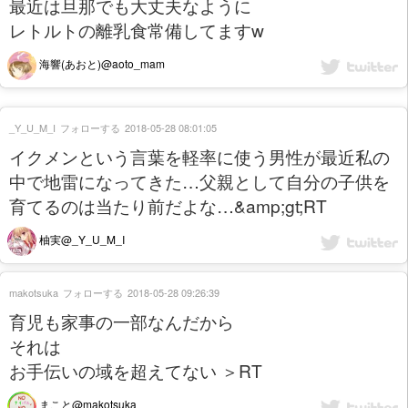
最近は旦那でも大丈夫なように
レトルトの離乳食常備してますw
海響(あおと)@aoto_mam
_Y_U_M_I
フォローする
2018-05-28 08:01:05
イクメンという言葉を軽率に使う男性が最近私の
中で地雷になってきた…父親として自分の子供を
育てるのは当たり前だよな…&amp;gt;RT
柚実@_Y_U_M_I
makotsuka
フォローする
2018-05-28 09:26:39
育児も家事の一部なんだから
それは
お手伝いの域を超えてない ＞RT
まこと@makotsuka