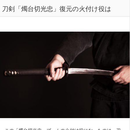
刀剣「燭台切光忠」復元の火付け役は
この「燭台切光忠」ブームの火付け役になったのは、刀