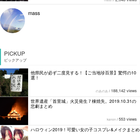
mass
PICKUP
ピックアップ
他県民が必ず二度見する！【ご当地珍百景】驚愕の10
選！
188,142 views
のあのあ
/
世界遺産「首里城」火災発生７棟焼失。2019.10.31の
悲劇まとめ
553 views
kanon
/
ハロウィン2019！可愛い女の子コスプレ&メイクまとめ