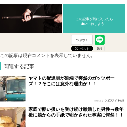
この記事が気に入ったら
いいねしよう！
つぶやく
この記事は現在コメントを表示していません。
関連する記事
ヤマトの配達員が道端で突然のガッツポー
ズ！？そこには意外な理由が！！
/
5,263 views
mass
家庭で酷い扱いを受け続け離婚した男性→数年
後に娘からの手紙で明かされた事実に愕然！！