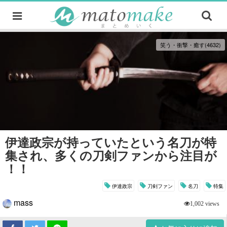
笑う・衝撃・癒す(4632)
伊達政宗が持っていたという名刀が特
集され、多くの刀剣ファンから注目が
！！
伊達政宗
刀剣ファン
名刀
特集
mass
1,002 views