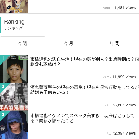
1,481 views
kanon
/
Ranking
ランキング
今週
今月
年間
1
市橋達也の逃亡生活！現在の顔が別人？出所時期は？両
親含む家族は？
11,999 views
ペコ
/
2
酒鬼薔薇聖斗の現在の画像！現在も異常行動をしてるが
結婚も子供もいる！
5,207 views
ペコ
/
3
市橋達也イケメンでスペック高すぎ！現在はどうして
る？両親が語ったこと
2,397 views
ペコ
/