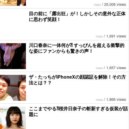
/
25,006 views
mass
目の前に「露出狂」が！しかしその意外な正体
に思わず笑顔！
/
1,691 views
mass
川口春奈に一体何が⁈ すっぴんを超える衝撃的
な姿にファンからも驚きの声！
/
1,657 views
mass
ザ・たっちがiPhoneXの顔認証を解除！その方
法とは？？
/
1,866 views
mass
ここまでやる⁈桜井日奈子の斬新すぎる仮装が話
題に