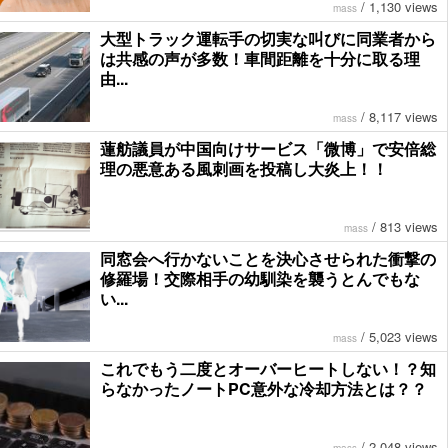
/
1,130 views
mass
大型トラック運転手の切実な叫びに同業者から
は共感の声が多数！車間距離を十分に取る理
由...
/
8,117 views
mass
蓮舫議員が中国向けサービス「微博」で安倍総
理の悪意ある風刺画を投稿し大炎上！！
/
813 views
mass
同窓会へ行かないことを決心させられた衝撃の
修羅場！交際相手の幼馴染を襲うとんでもな
い...
/
5,023 views
mass
これでもう二度とオーバーヒートしない！？知
らなかったノートPC意外な冷却方法とは？？
/
2,048 views
mass