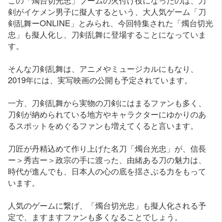
剣がイケメン男子に擬人するという、大人気ゲーム「刀
剣乱舞ーONLINE」とみられ、今回特集された「燭台切光
忠」も擬人化し、刀剣乱舞に登場することになっていま
す。
そんな刀剣乱舞は、アニメやミュージカルにもなり、
2019年には、実写映画の公開も予定されています。
一方、刀剣乱舞から実物の刀剣にはまるファンも多く、
刀剣が納められている地方やキャラクターにゆかりのあ
るスポットをめぐるファンも増えてくると言います。
刀匠が丹精込めて作り上げた名刀「燭台光忠」が、信長
ー＞秀吉ー＞政宗の手に渡った、由緒ある刀の魅力は、
時代が進んでも、日本人の心の底を揺さぶる力をもって
います。
人気のゲームに繋げ、「燭台切光忠」も擬人化される予
定で、ますますファンも多くなることでしょう。