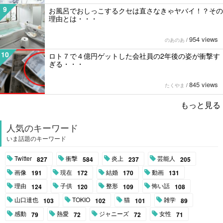
9
お風呂でおしっこするクセは直さなきゃヤバイ！？その
理由とは・・・
954 views
のあのあ
/
10
ロト７で４億円ゲットした会社員の2年後の姿が衝撃す
ぎる・・・
845 views
たくやま
/
もっと見る
人気のキーワード
いま話題のキーワード
Twitter
衝撃
炎上
芸能人
827
584
237
205
画像
現在
結婚
動画
191
172
170
131
理由
子供
整形
怖い話
124
120
109
108
山口達也
TOKIO
猫
雑学
103
102
101
89
感動
熱愛
ジャニーズ
女性
79
72
72
71