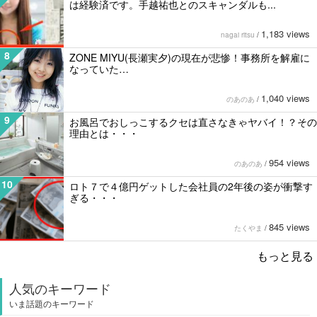
は経験済です。手越祐也とのスキャンダルも...
1,183 views
nagai ritsu
/
8
ZONE MIYU(長瀬実夕)の現在が悲惨！事務所を解雇に
なっていた…
1,040 views
のあのあ
/
9
お風呂でおしっこするクセは直さなきゃヤバイ！？その
理由とは・・・
954 views
のあのあ
/
10
ロト７で４億円ゲットした会社員の2年後の姿が衝撃す
ぎる・・・
845 views
たくやま
/
もっと見る
人気のキーワード
いま話題のキーワード