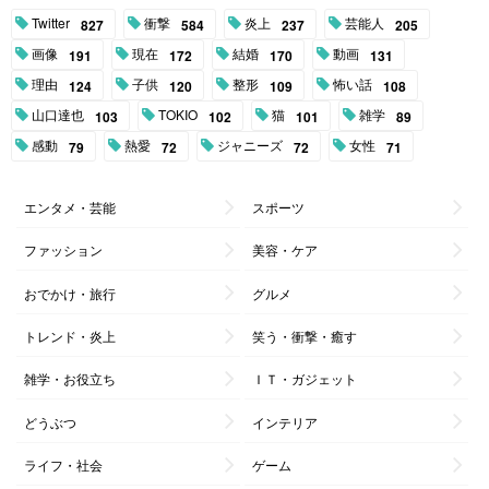
Twitter
衝撃
炎上
芸能人
827
584
237
205
画像
現在
結婚
動画
191
172
170
131
理由
子供
整形
怖い話
124
120
109
108
山口達也
TOKIO
猫
雑学
103
102
101
89
感動
熱愛
ジャニーズ
女性
79
72
72
71
エンタメ・芸能
スポーツ
ファッション
美容・ケア
おでかけ・旅行
グルメ
トレンド・炎上
笑う・衝撃・癒す
雑学・お役立ち
ＩＴ・ガジェット
どうぶつ
インテリア
ライフ・社会
ゲーム