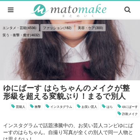
エンタメ・芸能(4536)
ファッション(182)
美容・ケア(300)
笑う・衝撃・癒す(4632)
ゆにばーす はらちゃんのメイクが整
形級を超える変貌ぶり！まるで別人
芸能人
衝撃
インスタグラム
お笑い芸人
はら
ゆにばーす
詐欺メイク
インスタグラムで話題沸騰中の、お笑い芸人コンビゆにば
ーすのはらちゃん。自撮り写真が全くの別人で同一人物と
は思えない！