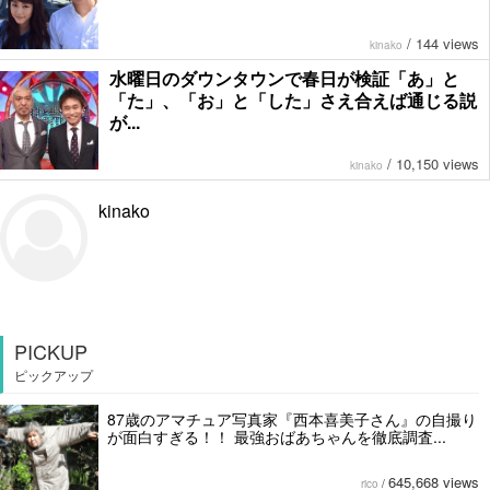
/
144 views
kinako
水曜日のダウンタウンで春日が検証「あ」と
「た」、「お」と「した」さえ合えば通じる説
が...
/
10,150 views
kinako
kinako
PICKUP
ピックアップ
87歳のアマチュア写真家『西本喜美子さん』の自撮り
が面白すぎる！！ 最強おばあちゃんを徹底調査...
645,668 views
rico
/