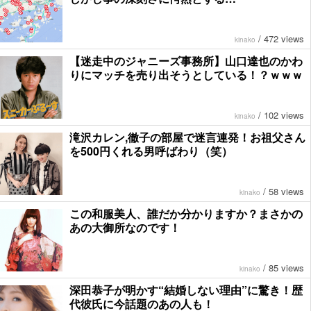
/
472 views
kinako
【迷走中のジャニーズ事務所】山口達也のかわ
りにマッチを売り出そうとしている！？ｗｗｗ
/
102 views
kinako
滝沢カレン,徹子の部屋で迷言連発！お祖父さん
を500円くれる男呼ばわり（笑）
/
58 views
kinako
この和服美人、誰だか分かりますか？まさかの
あの大御所なのです！
/
85 views
kinako
深田恭子が明かす“結婚しない理由”に驚き！歴
代彼氏に今話題のあの人も！