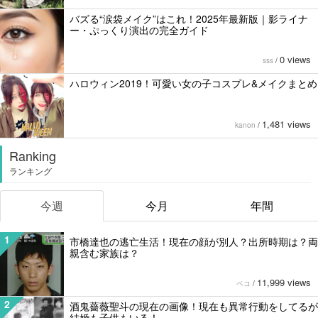
バズる“涙袋メイク”はこれ！2025年最新版｜影ライナ
ー・ぷっくり演出の完全ガイド
0 views
sss
/
ハロウィン2019！可愛い女の子コスプレ&メイクまとめ
1,481 views
kanon
/
Ranking
ランキング
今週
今月
年間
1
市橋達也の逃亡生活！現在の顔が別人？出所時期は？両
親含む家族は？
11,999 views
ペコ
/
2
酒鬼薔薇聖斗の現在の画像！現在も異常行動をしてるが
結婚も子供もいる！