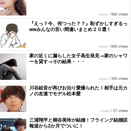
/
562 views
kinako
『えっ？今、何つった？？』恥ずかしすぎるっ
wwみんなの言い間違いまとめ２０選！
/
600 views
kinako
家の近くに漏らした女子高生発見→家のシャワ
ーを貸す→その結果・・・
/
353 views
kinako
川谷絵音が再びお泊り愛撮られた！相手は元カ
ノの友達でモデル松本愛
/
57 views
kinako
三浦翔平と桐谷美玲が結婚！フライング結婚誤
報道から2か月でついに！