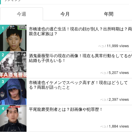
今週
今月
年間
1
市橋達也の逃亡生活！現在の顔が別人？出所時期は？両
親含む家族は？
11,999 views
ペコ
/
2
酒鬼薔薇聖斗の現在の画像！現在も異常行動をしてるが
結婚も子供もいる！
5,207 views
ペコ
/
3
市橋達也イケメンでスペック高すぎ！現在はどうして
る？両親が語ったこと
2,397 views
ペコ
/
4
平尾龍磨受刑者とは？顔画像や犯罪歴！
1,884 views
ペコ
/