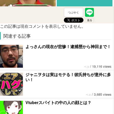
つぶやく
この記事は現在コメントを表示していません。
関連する記事
よっさんの現在が悲惨！逮捕歴から神回まで！
/
19,116 views
ペコ
ジャニヲタは実はモテる！彼氏持ちが意外に多
い！
/
3,685 views
ペコ
Vtuberスパイトの中の人の顔とは？