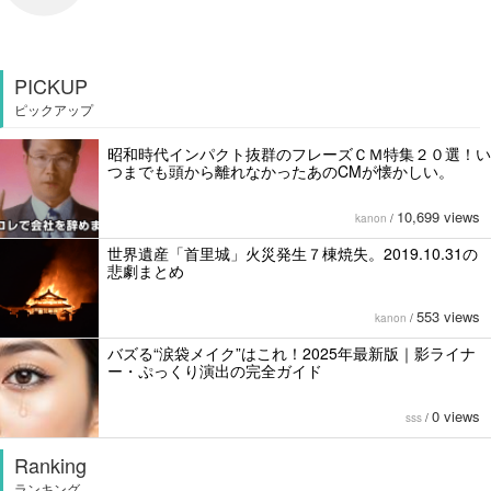
PICKUP
ピックアップ
昭和時代インパクト抜群のフレーズＣＭ特集２０選！い
つまでも頭から離れなかったあのCMが懐かしい。
10,699 views
kanon
/
世界遺産「首里城」火災発生７棟焼失。2019.10.31の
悲劇まとめ
553 views
kanon
/
バズる“涙袋メイク”はこれ！2025年最新版｜影ライナ
ー・ぷっくり演出の完全ガイド
0 views
sss
/
Ranking
ランキング