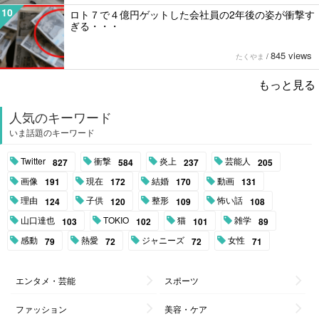
10
ロト７で４億円ゲットした会社員の2年後の姿が衝撃す
ぎる・・・
845 views
たくやま
/
もっと見る
人気のキーワード
いま話題のキーワード
Twitter
衝撃
炎上
芸能人
827
584
237
205
画像
現在
結婚
動画
191
172
170
131
理由
子供
整形
怖い話
124
120
109
108
山口達也
TOKIO
猫
雑学
103
102
101
89
感動
熱愛
ジャニーズ
女性
79
72
72
71
エンタメ・芸能
スポーツ
ファッション
美容・ケア