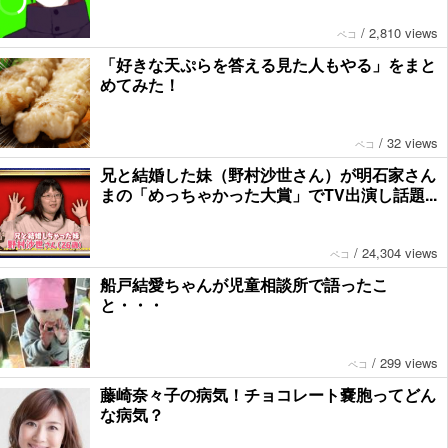
/
2,810 views
ペコ
「好きな天ぷらを答える見た人もやる」をまと
めてみた！
/
32 views
ペコ
兄と結婚した妹（野村沙世さん）が明石家さん
まの「めっちゃかった大賞」でTV出演し話題...
/
24,304 views
ペコ
船戸結愛ちゃんが児童相談所で語ったこ
と・・・
/
299 views
ペコ
藤崎奈々子の病気！チョコレート嚢胞ってどん
な病気？