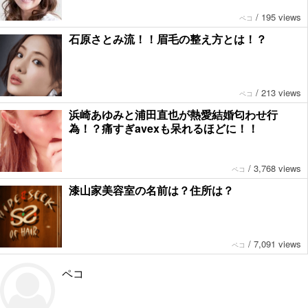
/
195 views
ペコ
石原さとみ流！！眉毛の整え方とは！？
/
213 views
ペコ
浜崎あゆみと浦田直也が熱愛結婚匂わせ行
為！？痛すぎavexも呆れるほどに！！
/
3,768 views
ペコ
漆山家美容室の名前は？住所は？
/
7,091 views
ペコ
ペコ