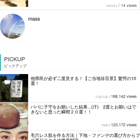
/
14 views
keke54
mass
PICKUP
ピックアップ
他県民が必ず二度見する！【ご当地珍百景】驚愕の10
選！
188,142 views
のあのあ
/
パパに子守をお願いした結果...(汗) 2度とお願いはで
きないと思った瞬間２０選！！
123,172 views
mirai
/
毛穴レス肌を作る方法｜下地・ファンデの選び方からプ
ロ直伝テクまで徹底解説