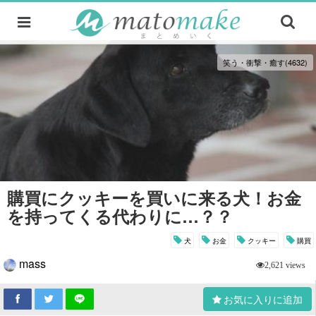
笑う・衝撃・癒す(4632)
購買にクッキーを買いに来る犬！お金
を持ってくる代わりに…？？
犬
お金
クッキー
購買
mass
2,621 views
お気に入りに追加