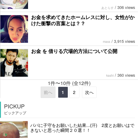
/
306 views
あとらす
お金を求めてきたホームレスに対し、女性がか
けた衝撃の言葉とは？？
/
3,915 views
mass
お金 を 借りる穴場的方法について公開
/
360 views
kashi
1件〜10件 (全12件)
前へ
1
2
次へ
PICKUP
ピックアップ
パパに子守をお願いした結果...(汗) 2度とお願いはで
きないと思った瞬間２０選！！