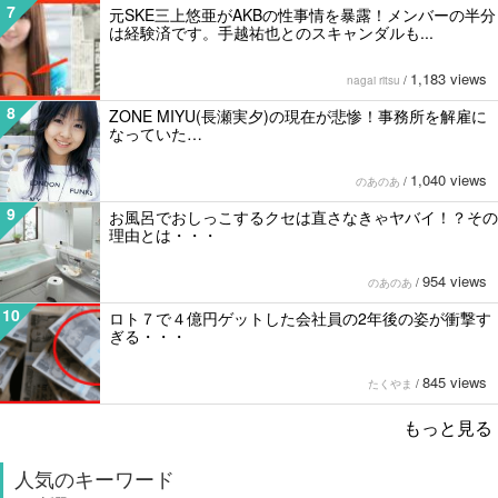
7
元SKE三上悠亜がAKBの性事情を暴露！メンバーの半分
は経験済です。手越祐也とのスキャンダルも...
1,183 views
nagai ritsu
/
8
ZONE MIYU(長瀬実夕)の現在が悲惨！事務所を解雇に
なっていた…
1,040 views
のあのあ
/
9
お風呂でおしっこするクセは直さなきゃヤバイ！？その
理由とは・・・
954 views
のあのあ
/
10
ロト７で４億円ゲットした会社員の2年後の姿が衝撃す
ぎる・・・
845 views
たくやま
/
もっと見る
人気のキーワード