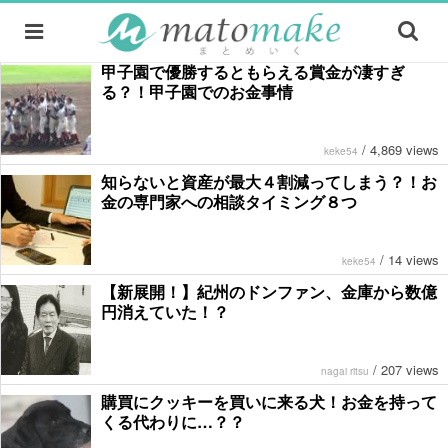
甲子園で優勝するともらえる賞金が凄すぎ
る？！甲子園でのお金事情
/
4,869 views
keke54
知らないと資産が最大４割減ってしまう？！お
金の専門家への相談タイミング８つ
/
14 views
keke54
【新展開！】紀州のドンファン、金庫から数億
円消えていた！？
/
207 views
nagai ritsu
購買にクッキーを買いに来る犬！お金を持って
くる代わりに…？？