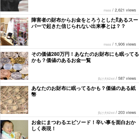
/
2,621 views
mass
障害者の財布からお金をとろうとした⁉︎あるスー
パーで起きた信じられない出来事とは？？
/
1,906 views
mass
その価値280万円！あなたのお財布にも眠ってる
かも？価値のあるお金一覧
/
587 views
負け犬62xxi
あなたのお財布に眠ってるかも？価値のある紙
幣
/
203 views
負け犬62xxi
お金にまつわるエピソード！辛い事を面白おか
しく表現！