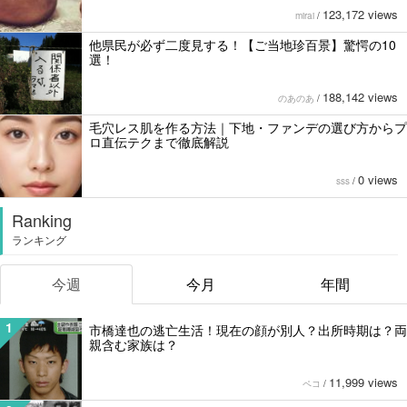
123,172 views
mirai
/
他県民が必ず二度見する！【ご当地珍百景】驚愕の10
選！
188,142 views
のあのあ
/
毛穴レス肌を作る方法｜下地・ファンデの選び方からプ
ロ直伝テクまで徹底解説
0 views
sss
/
Ranking
ランキング
今週
今月
年間
1
市橋達也の逃亡生活！現在の顔が別人？出所時期は？両
親含む家族は？
11,999 views
ペコ
/