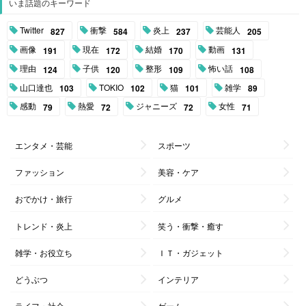
いま話題のキーワード
Twitter
衝撃
炎上
芸能人
827
584
237
205
画像
現在
結婚
動画
191
172
170
131
理由
子供
整形
怖い話
124
120
109
108
山口達也
TOKIO
猫
雑学
103
102
101
89
感動
熱愛
ジャニーズ
女性
79
72
72
71
エンタメ・芸能
スポーツ
ファッション
美容・ケア
おでかけ・旅行
グルメ
トレンド・炎上
笑う・衝撃・癒す
雑学・お役立ち
ＩＴ・ガジェット
どうぶつ
インテリア
ライフ・社会
ゲーム