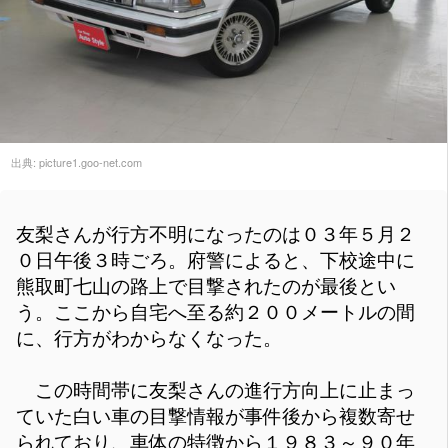
出典:
picture1.goo-net.com
友梨さんが行方不明になったのは０３年５月２
０日午後３時ごろ。府警によると、下校途中に
熊取町七山の路上で目撃されたのが最後とい
う。ここから自宅へ至る約２００メートルの間
に、行方がわからなくなった。
この時間帯に友梨さんの進行方向上に止まっ
ていた白い車の目撃情報が事件後から複数寄せ
られており、車体の特徴から１９８３～９０年