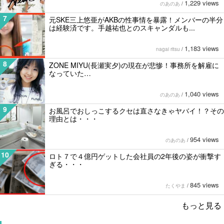
1,229 views
のあのあ
/
7
元SKE三上悠亜がAKBの性事情を暴露！メンバーの半分
は経験済です。手越祐也とのスキャンダルも...
1,183 views
nagai ritsu
/
8
ZONE MIYU(長瀬実夕)の現在が悲惨！事務所を解雇に
なっていた…
1,040 views
のあのあ
/
9
お風呂でおしっこするクセは直さなきゃヤバイ！？その
理由とは・・・
954 views
のあのあ
/
10
ロト７で４億円ゲットした会社員の2年後の姿が衝撃す
ぎる・・・
845 views
たくやま
/
もっと見る