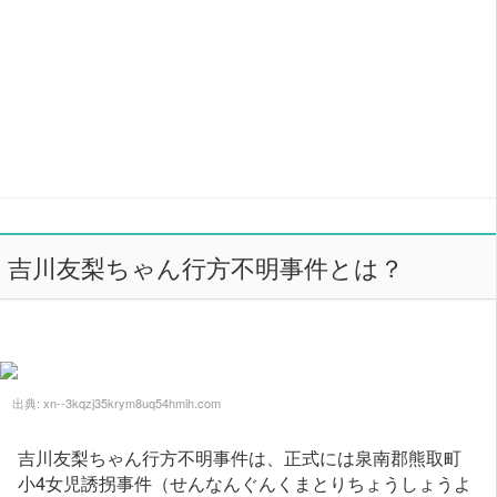
吉川友梨ちゃん行方不明事件とは？
出典:
xn--3kqzj35krym8uq54hmih.com
吉川友梨ちゃん行方不明事件は、正式には泉南郡熊取町
小4女児誘拐事件（せんなんぐんくまとりちょうしょうよ