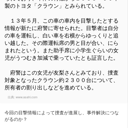
製のトヨタ「クラウン」とみられている。
１３年５月、この車の車内を目撃したとする
情報が新たに府警に寄せられた。目撃者は自分
の車を運転し、白い車を右横からゆっくりと追
い越した。その際運転席の男と目が合い、にら
まれたという。また助手席に小学生ぐらいの女
児がうつむき加減で乗っていたとも証言した。
府警はこの女児が友梨さんとみており、捜査
対象となったクラウン約２３００台について、
所有者の割り出しなどを進めている。
出典:
www.asahi.com
今回の目撃情報によって捜査が進展し、事件解決につな
がるのか？