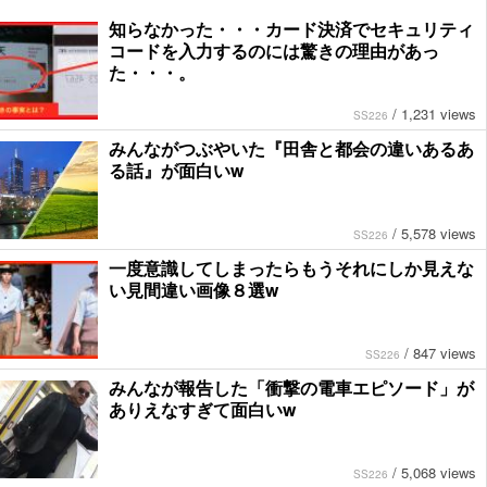
知らなかった・・・カード決済でセキュリティ
コードを入力するのには驚きの理由があっ
た・・・。
/
1,231 views
SS226
みんながつぶやいた『田舎と都会の違いあるあ
る話』が面白いw
/
5,578 views
SS226
一度意識してしまったらもうそれにしか見えな
い見間違い画像８選w
/
847 views
SS226
みんなが報告した「衝撃の電車エピソード」が
ありえなすぎて面白いw
/
5,068 views
SS226