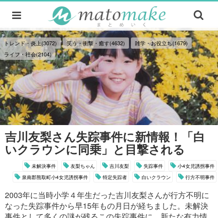
トレンド・炎上(3072)
笑う・衝撃・癒す(4632)
雑学・お役立ち(1679)
ライフ・社会(2104)
吉川友梨さん失踪事件に新情報！「白
いクラウンに同乗」と目撃される
未解決事件
友梨ちゃん
吉川友梨
失踪事件
小4女児誘拐事件
泉南郡熊取町小4女児誘拐事件
特定失踪者
白いクラウン
行方不明事件
2003年に当時小学４年生だった吉川友梨さんが行方不明に
なった失踪事件から早15年もの月日が経ちました。未解決
事件として多くの謎が残るこの失踪事件に、新たな有力情