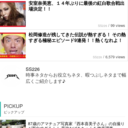
安室奈美恵、１４年ぶりに最後の紅白歌合戦出
場決定！！
/
99 views
SS226
松岡修造が残してきた伝説が熱すぎる！ その熱
すぎる極秘エピソード9連発！！熱くなれよ！
/
6,579 views
SS226
SS226
時事ネタからお役立ちネタ、暇つぶしネタまで幅
広くご紹介します♪
PICKUP
ピックアップ
87歳のアマチュア写真家『西本喜美子さん』の自撮り