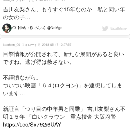
吉川友梨さん、もうすぐ15年なのか…私と同い年
の女の子…
💮【学名：桜でんぶ】@NnMgnt
tacchinn_00
フォローする
2018-05-17 12:27:57
目撃情報が公開されて、新たな展開があると良い
ですね。逃げ得は赦さない。
不謹慎ながら。
ついつい映画「６４(ロクヨン)」を連想してしま
います…
新証言「つり目の中年男と同乗」 吉川友梨さん不
明１５年 「白いクラウン」重点捜査 大阪府警
https://t.co/Sx792i6UAY