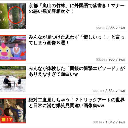
京都「嵐山の竹林」に外国語で落書き！マナー
の悪い観光客相次ぐ！
/
856 views
SS226
みんなが見つけた思わず「惜しいっ！」と言っ
てしまう画像８選！
/
960 views
SS226
みんなが体験した「面接の衝撃エピソード」が
ありえなすぎて面白いw
/
8,534 views
SS226
絶対二度見しちゃう！？トリックアートの世界
と日常に潜む爆笑見間違い画像集ww
/
1,042 views
SS226