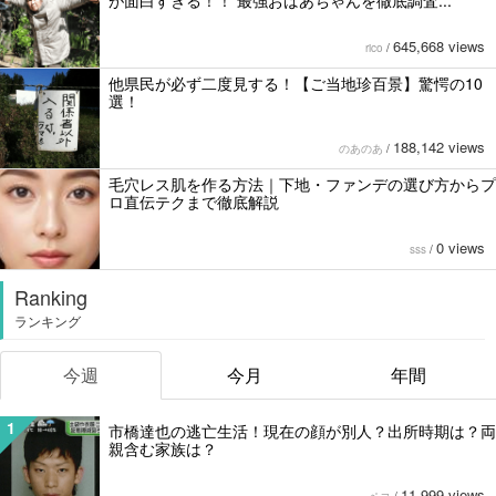
が面白すぎる！！ 最強おばあちゃんを徹底調査...
645,668 views
rico
/
他県民が必ず二度見する！【ご当地珍百景】驚愕の10
選！
188,142 views
のあのあ
/
毛穴レス肌を作る方法｜下地・ファンデの選び方からプ
ロ直伝テクまで徹底解説
0 views
sss
/
Ranking
ランキング
今週
今月
年間
1
市橋達也の逃亡生活！現在の顔が別人？出所時期は？両
親含む家族は？
11,999 views