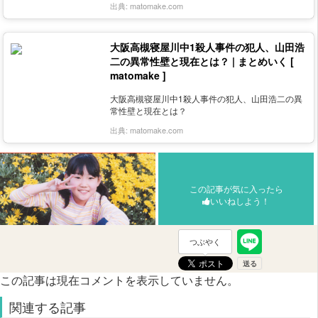
出典:
matomake.com
大阪高槻寝屋川中1殺人事件の犯人、山田浩
二の異常性壁と現在とは？ | まとめいく [
matomake ]
大阪高槻寝屋川中1殺人事件の犯人、山田浩二の異
常性壁と現在とは？
出典:
matomake.com
この記事が気に入ったら
いいねしよう！
つぶやく
この記事は現在コメントを表示していません。
関連する記事