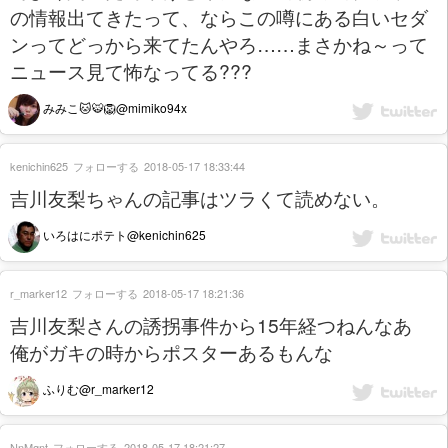
の情報出てきたって、ならこの噂にある白いセダ
ンってどっから来てたんやろ……まさかね～って
ニュース見て怖なってる???
みみこ🐱🐯🦁@mimiko94x
kenichin625
フォローする
2018-05-17 18:33:44
吉川友梨ちゃんの記事はツラくて読めない。
いろはにポテト@kenichin625
r_marker12
フォローする
2018-05-17 18:21:36
吉川友梨さんの誘拐事件から15年経つねんなあ
俺がガキの時からポスターあるもんな
ふりむ@r_marker12
NnMgnt
フォローする
2018-05-17 18:21:27