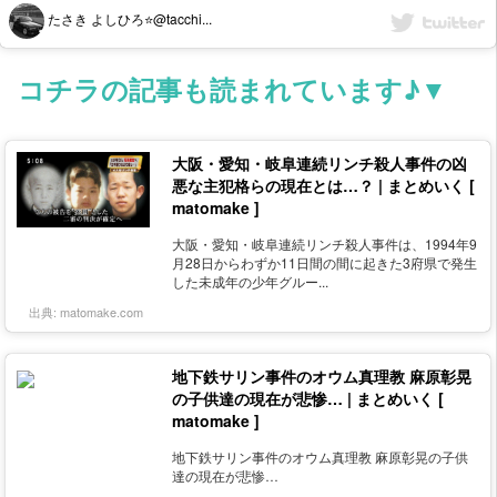
たさき よしひろ⭐️@tacchi...
コチラの記事も読まれています♪▼
大阪・愛知・岐阜連続リンチ殺人事件の凶
悪な主犯格らの現在とは…？ | まとめいく [
matomake ]
大阪・愛知・岐阜連続リンチ殺人事件は、1994年9
月28日からわずか11日間の間に起きた3府県で発生
した未成年の少年グルー...
出典:
matomake.com
地下鉄サリン事件のオウム真理教 麻原彰晃
の子供達の現在が悲惨… | まとめいく [
matomake ]
地下鉄サリン事件のオウム真理教 麻原彰晃の子供
達の現在が悲惨…