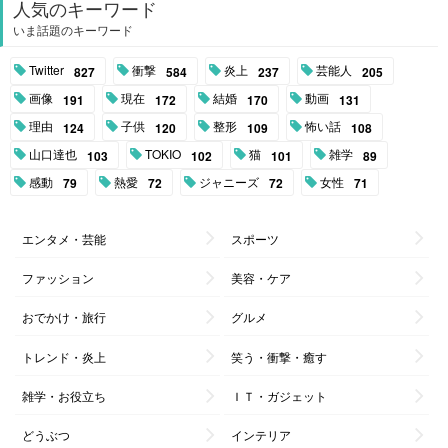
人気のキーワード
いま話題のキーワード
Twitter
衝撃
炎上
芸能人
827
584
237
205
画像
現在
結婚
動画
191
172
170
131
理由
子供
整形
怖い話
124
120
109
108
山口達也
TOKIO
猫
雑学
103
102
101
89
感動
熱愛
ジャニーズ
女性
79
72
72
71
エンタメ・芸能
スポーツ
ファッション
美容・ケア
おでかけ・旅行
グルメ
トレンド・炎上
笑う・衝撃・癒す
雑学・お役立ち
ＩＴ・ガジェット
どうぶつ
インテリア