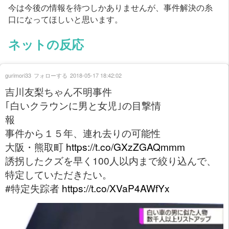
今は今後の情報を待つしかありませんが、事件解決の糸
口になってほしいと思います。
ネットの反応
gurimori33
フォローする
2018-05-17 18:42:02
吉川友梨ちゃん不明事件
｢白いクラウンに男と女児｣の目撃情
報
事件から１５年、連れ去りの可能性
大阪・熊取町
https://t.co/GXzZGAQmmm
誘拐したクズを早く100人以内まで絞り込んで、
特定していただきたい。
#特定失踪者
https://t.co/XVaP4AWfYx