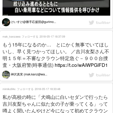
けいすけ@勝手応援団@gurimo...
mak_kanzawa
フォローする
2018-05-17 18:37:09
もう15年になるのか… とにかく無事でいてほし
いし、早く見つかってほしい。 ／吉川友梨さん不
明１５年＝不審なクラウン特定急ぐ－９００台捜
査・大阪府警(時事通信)
https://t.co/wAiWPGlFD1
神沢真実 (mak.kanz@wa...
mimiko94x
フォローする
2018-05-17 18:33:48
私が高校の時に「犬鳴山に白いセダンで行ったら
吉川友梨ちゃんに似た女の子が乗ってくる」って
噂よく聞いたんやけど今になって初めてクラウン