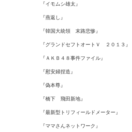
『イモムシ雄太』
『燕返し』
『韓国大統領 末路悲惨』
『グランドセフトオートＶ ２０１３』
『ＡＫＢ４８事件ファイル』
『慰安婦捏造』
『偽本尊』
『橋下 飛田新地』
『最新型トリフィールドメーター』
『ママさんネットワーク』