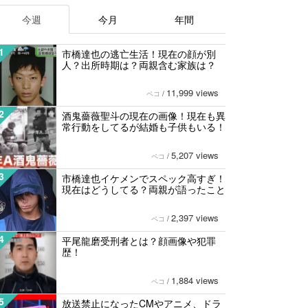
今週
今月
年間
1
市橋達也の逃亡生活！現在の顔が別
人？出所時期は？両親含む家族は？
11,999 views
ペコ
/
2
酒鬼薔薇聖斗の現在の画像！現在も異
常行動をしてるが結婚も子供もいる！
5,207 views
ペコ
/
3
市橋達也イケメンでスペック高すぎ！
現在はどうしてる？両親が語ったこと
2,397 views
ペコ
/
4
平尾龍磨受刑者とは？顔画像や犯罪
歴！
1,884 views
ペコ
/
5
放送禁止になったCMやアニメ、ドラ