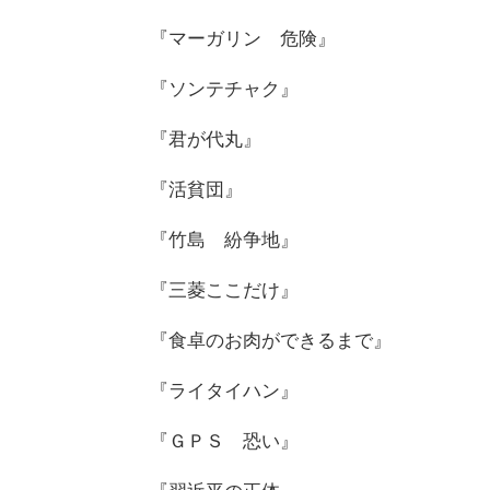
『マーガリン 危険』
『ソンテチャク』
『君が代丸』
『活貧団』
『竹島 紛争地』
『三菱ここだけ』
『食卓のお肉ができるまで』
『ライタイハン』
『ＧＰＳ 恐い』