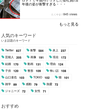
ロト７で４億円ゲットした会社員の2
年後の姿が衝撃すぎる・・・
845 views
たくやま
/
もっと見る
人気のキーワード
いま話題のキーワード
Twitter
衝撃
炎上
827
584
237
芸能人
画像
現在
205
191
172
結婚
動画
理由
170
131
124
子供
整形
怖い話
120
109
108
山口達也
TOKIO
猫
103
102
101
雑学
感動
熱愛
89
79
72
ジャニーズ
女性
72
71
おすすめ