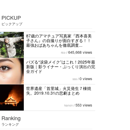
PICKUP
ピックアップ
87歳のアマチュア写真家『西本喜美
子さん』の自撮りが面白すぎる！！
最強おばあちゃんを徹底調査...
645,668 views
rico
/
バズる“涙袋メイク”はこれ！2025年最
新版｜影ライナー・ぷっくり演出の完
全ガイド
0 views
sss
/
世界遺産「首里城」火災発生７棟焼
失。2019.10.31の悲劇まとめ
553 views
kanon
/
Ranking
ランキング