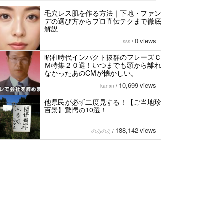
毛穴レス肌を作る方法｜下地・ファン
デの選び方からプロ直伝テクまで徹底
解説
0 views
sss
/
昭和時代インパクト抜群のフレーズＣ
Ｍ特集２０選！いつまでも頭から離れ
なかったあのCMが懐かしい。
10,699 views
kanon
/
他県民が必ず二度見する！【ご当地珍
百景】驚愕の10選！
188,142 views
のあのあ
/