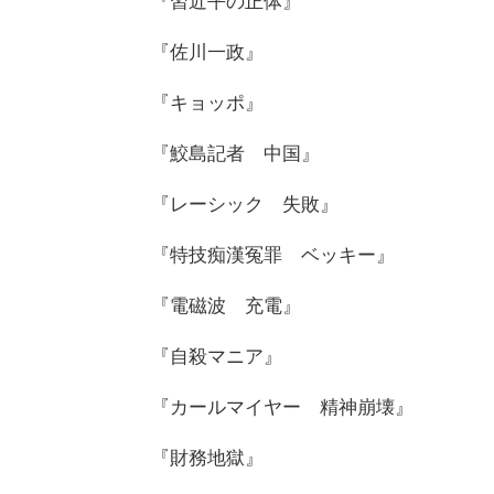
『習近平の正体』
『佐川一政』
『キョッポ』
『鮫島記者 中国』
『レーシック 失敗』
『特技痴漢冤罪 ベッキー』
『電磁波 充電』
『自殺マニア』
『カールマイヤー 精神崩壊』
『財務地獄』