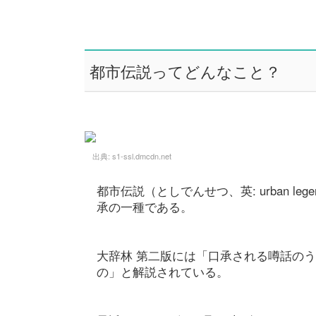
都市伝説ってどんなこと？
出典:
s1-ssl.dmcdn.net
都市伝説（としでんせつ、英: urban 
承の一種である。
大辞林 第二版には「口承される噂話の
の」と解説されている。