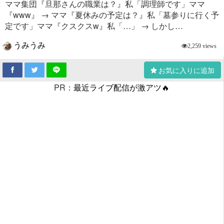
ママ集団『旦那さんの職業は？』私「調理師です」ママ
『www』 → ママ『夏休みの予定は？』私「墓参りに行く予
定です」ママ『クスクスw』私「…」 → しかし…
うみうみ
2,259 views
お気に入りに追加
PR：
最近ライブ配信が激アツ🔥