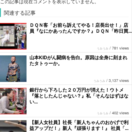
この記事は現在コメントを表示していません。
関連する記事
ＤＱＮ客「お前ら訴えてやる！店長出せ！」店
員『なにかあったんですか？』ＤＱＮ「昨日買...
/
781 views
うみうみ
山本KIDがん闘病を告白。原因は全身に刻まれ
たタトゥーか。
/
3,137 views
うみうみ
銀行から下ろした２０万円が消えた！ウトメ
『落としたんじゃない？』私「そんなはずはな
い...
/
402 views
うみうみ
【新人女社員】社長「新人ちゃんのおかげで利
益アップだ！」新人『頑張ります！』 社員「...