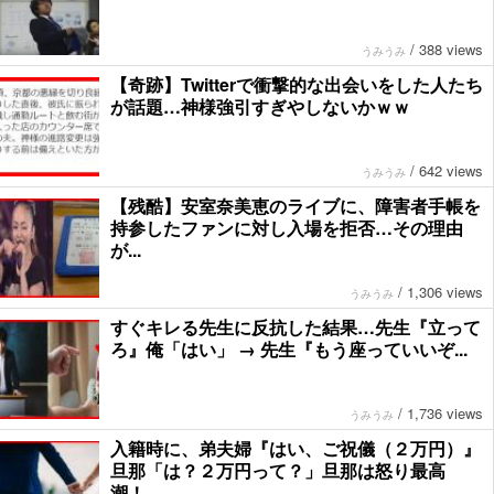
/
388 views
うみうみ
【奇跡】Twitterで衝撃的な出会いをした人たち
が話題…神様強引すぎやしないかｗｗ
/
642 views
うみうみ
【残酷】安室奈美恵のライブに、障害者手帳を
持参したファンに対し入場を拒否…その理由
が...
/
1,306 views
うみうみ
すぐキレる先生に反抗した結果…先生『立って
ろ』俺「はい」 → 先生『もう座っていいぞ...
/
1,736 views
うみうみ
入籍時に、弟夫婦『はい、ご祝儀（２万円）』
旦那「は？２万円って？」旦那は怒り最高
潮！...