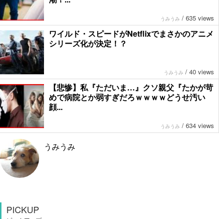
/
635 views
うみうみ
ワイルド・スピードがNetflixでまさかのアニメ
シリーズ化が決定！？
/
40 views
うみうみ
【悲惨】私『ただいま…』クソ親父『たかが苛
めで病院とか弱すぎだろｗｗｗｗどうせ汚い
顔...
/
634 views
うみうみ
うみうみ
PICKUP