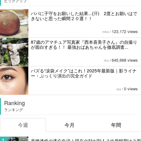
ピックアップ
パパに子守をお願いした結果...(汗) 2度とお願いはで
きないと思った瞬間２０選！！
123,172 views
mirai
/
87歳のアマチュア写真家『西本喜美子さん』の自撮り
が面白すぎる！！ 最強おばあちゃんを徹底調査...
645,668 views
rico
/
バズる“涙袋メイク”はこれ！2025年最新版｜影ライナ
ー・ぷっくり演出の完全ガイド
0 views
sss
/
Ranking
ランキング
今週
今月
年間
1
市橋達也の逃亡生活！現在の顔が別人？出所時期は？両