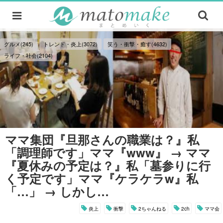
グルメ(245)
トレンド・炎上(3072)
笑う・衝撃・癒す(4632)
ライフ・社会(2104)
ママ集団『旦那さんの職業は？』私
「調理師です」ママ『www』 → ママ
『夏休みの予定は？』私「墓参りに行
く予定です」ママ『ケラケラw』私
「…」 → しかし…
炎上
衝撃
2ちゃんねる
2ch
ママ会