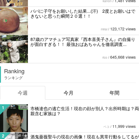
1,481 views
kanon
/
パパに子守をお願いした結果...(汗) 2度とお願いはで
きないと思った瞬間２０選！！
123,172 views
mirai
/
87歳のアマチュア写真家『西本喜美子さん』の自撮り
が面白すぎる！！ 最強おばあちゃんを徹底調査...
645,668 views
rico
/
Ranking
ランキング
今週
今月
年間
1
市橋達也の逃亡生活！現在の顔が別人？出所時期は？両
親含む家族は？
11,999 views
ペコ
/
2
酒鬼薔薇聖斗の現在の画像！現在も異常行動をしてるが