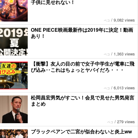
子供に見せれない！
/
9,082 views
ペコ
ONE PIECE映画最新作は2019年に決定！動画
あり！
/
1,363 views
ペコ
【衝撃】友人の目の前で女子中学生が電車に飛
び込み‥これはちょっとヤバイだろ・・・
/
6,013 views
ペコ
松岡昌宏男気がすごい！会見で見せた男気発言
まとめ
/
279 views
ペコ
ブラックペアンで二宮が似合わないと炎上ww