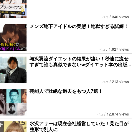
/
340 views
ペコ
メンズ地下アイドルの実態！地獄すぎる試練！
/
1,927 views
ペコ
与沢翼流ダイエットの結果が凄い！秒速に痩せ
すぎて誰も真似できないwダイエット本の出版...
/
213 views
ペコ
芸能人で壮絶な過去をもつ人7選！
/
12,874 views
ペコ
水沢アリーは現在会社経営していた！見た目が
整形で別人に