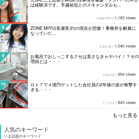
は経験済です。手越祐也とのスキャンダルも...
1,183 views
nagai ritsu
/
8
ZONE MIYU(長瀬実夕)の現在が悲惨！事務所を解雇に
なっていた…
1,040 views
のあのあ
/
9
お風呂でおしっこするクセは直さなきゃヤバイ！？その
理由とは・・・
954 views
のあのあ
/
10
ロト７で４億円ゲットした会社員の2年後の姿が衝撃す
ぎる・・・
845 views
たくやま
/
もっと見る
人気のキーワード
いま話題のキーワード