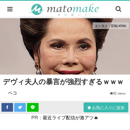
エンタメ・芸能(4536)
デヴィ夫人の暴言が強烈すぎるｗｗｗ
ペコ
92 views
お気に入りに追加
PR：
最近ライブ配信が激アツ🔥