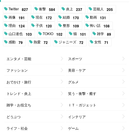
Twitter
衝撃
炎上
芸能人
827
584
237
205
画像
現在
結婚
動画
191
172
170
131
理由
子供
整形
怖い話
124
120
109
108
山口達也
TOKIO
猫
雑学
103
102
101
89
感動
熱愛
ジャニーズ
女性
79
72
72
71
エンタメ・芸能
スポーツ
ファッション
美容・ケア
おでかけ・旅行
グルメ
トレンド・炎上
笑う・衝撃・癒す
雑学・お役立ち
ＩＴ・ガジェット
どうぶつ
インテリア
ライフ・社会
ゲーム