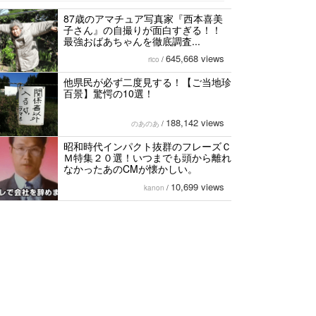
87歳のアマチュア写真家『西本喜美
子さん』の自撮りが面白すぎる！！
最強おばあちゃんを徹底調査...
645,668 views
rico
/
他県民が必ず二度見する！【ご当地珍
百景】驚愕の10選！
188,142 views
のあのあ
/
昭和時代インパクト抜群のフレーズＣ
Ｍ特集２０選！いつまでも頭から離れ
なかったあのCMが懐かしい。
10,699 views
kanon
/