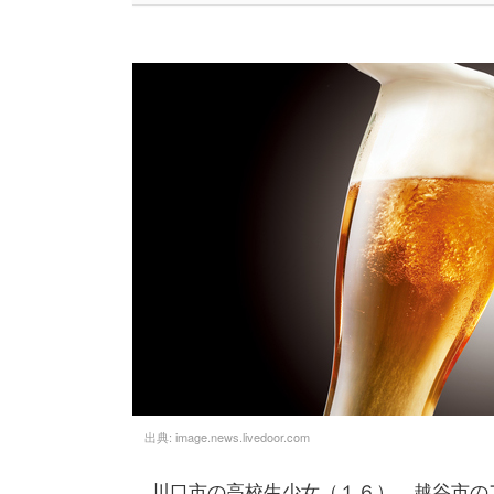
出典:
image.news.livedoor.com
川口市の高校生少女（１６）、越谷市の