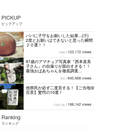
PICKUP
ピックアップ
パパに子守をお願いした結果...(汗)
2度とお願いはできないと思った瞬間
２０選！！
123,172 views
mirai
/
87歳のアマチュア写真家『西本喜美
子さん』の自撮りが面白すぎる！！
最強おばあちゃんを徹底調査...
645,668 views
rico
/
他県民が必ず二度見する！【ご当地珍
百景】驚愕の10選！
188,142 views
のあのあ
/
Ranking
ランキング