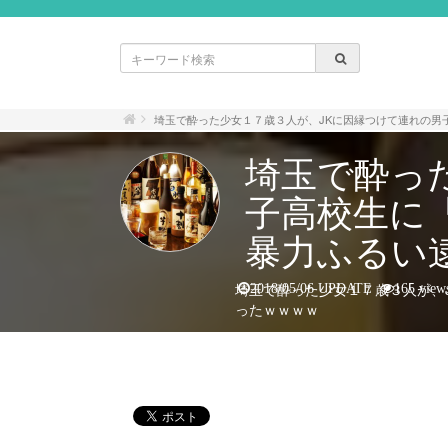
埼玉で酔った少女１７歳３人が、JKに因縁つけて連れの男
埼玉で酔っ
子高校生に
暴力ふるい
埼玉で酔った少女１７歳３人が、
2018/05/06 UPDATE
165 view
ったｗｗｗｗ