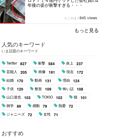
ロト７で４億円ゲットした会社員の2
年後の姿が衝撃すぎる・・・
845 views
たくやま
/
もっと見る
人気のキーワード
いま話題のキーワード
Twitter
衝撃
炎上
827
584
237
芸能人
画像
現在
205
191
172
結婚
動画
理由
170
131
124
子供
整形
怖い話
120
109
108
山口達也
TOKIO
猫
103
102
101
雑学
感動
熱愛
89
79
72
ジャニーズ
女性
72
71
おすすめ