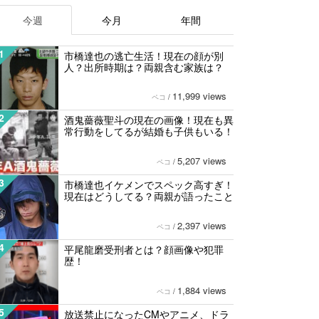
今週
今月
年間
1
市橋達也の逃亡生活！現在の顔が別
人？出所時期は？両親含む家族は？
11,999 views
ペコ
/
2
酒鬼薔薇聖斗の現在の画像！現在も異
常行動をしてるが結婚も子供もいる！
5,207 views
ペコ
/
3
市橋達也イケメンでスペック高すぎ！
現在はどうしてる？両親が語ったこと
2,397 views
ペコ
/
4
平尾龍磨受刑者とは？顔画像や犯罪
歴！
1,884 views
ペコ
/
5
放送禁止になったCMやアニメ、ドラ