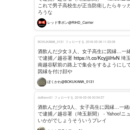
これで男子高校生が正当防衛したらキッ
ろうな
レッド李ボン@RIHD_Carrier
BOKUKAWA_0131
フォローする
2018-05-06 11:33:08
酒飲んだ少女３人、女子高生に因縁…一
で逮捕／越谷署
https://t.co/KcyjjiiHvN
埼玉
南越谷駅前の路上で集会をするようにし
因縁を付け顔や
ぼくかわ@BOKUKAWA_0131
dollhenn01
フォローする
2018-05-06 00:54:57
酒飲んだ少女3人、女子高生に因縁…一
で逮捕／越谷署（埼玉新聞） - Yahoo!
いかがでしょうそういうプレイ