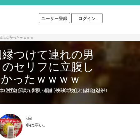
ユーザー登録
ログイン
我はなかったｗｗｗｗ
因縁つけて連れの男
」のセリフに立腹し
なかったｗｗｗｗ
(3072)
笑う・衝撃・癒す(4632)
ライフ・社会(2104)
リフに立腹し暴力ふるい逮捕…男子高校生に怪我はなか
kint
冬は寒い。