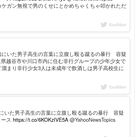
カケガン無視で男のくせにとかめちゃくちゃ叩かれただ
緒にいた男子高生の言葉に立腹し殴る蹴るの暴行 容疑
県越谷市や川口市内に住む非行グループの少年少女で
て溜まり非行少女3人は未成年で飲酒しは男子高校生に
緒にいた男子高生の言葉に立腹し殴る蹴るの暴行 容疑
ニュース
https://t.co/6KOKzIVE5A
@YahooNewsTopics