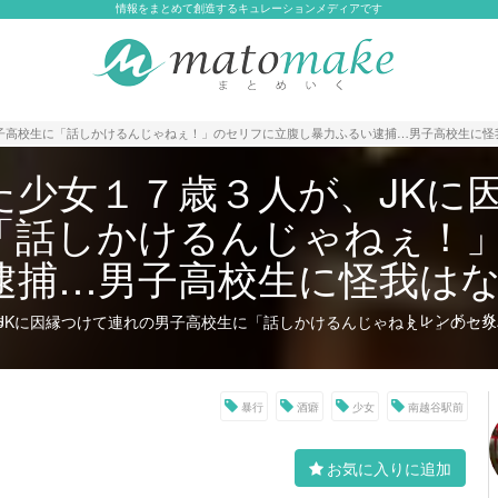
情報をまとめて創造するキュレーションメディアです
子高校生に「話しかけるんじゃねぇ！」のセリフに立腹し暴力ふるい逮捕…男子高校生に怪
た少女１７歳３人が、JKに
「話しかけるんじゃねぇ！
逮捕…男子高校生に怪我は
トレンド・炎上
JKに因縁つけて連れの男子高校生に「話しかけるんじゃねぇ！」のセ
s
暴行
酒癖
少女
南越谷駅前
お気に入りに追加