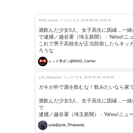
RIHD_Carrier
フォローする
2018-05-06 13:34:13
酒飲んだ少女3人、女子高生に因縁…一
で逮捕／越谷署（埼玉新聞） - Yahoo!
これで男子高校生が正当防衛したらキッ
ろうな
レッド李ボン@RIHD_Carrier
yuta_Rhapsody
フォローする
2018-05-06 14:24:32
ガキが外で酒を飲むな！飲みたいなら家
酒飲んだ少女3人、女子高生に因縁…一
で
逮捕／越谷署（埼玉新聞） - Yahoo!ニュ
yuta@yuta_Rhapsody