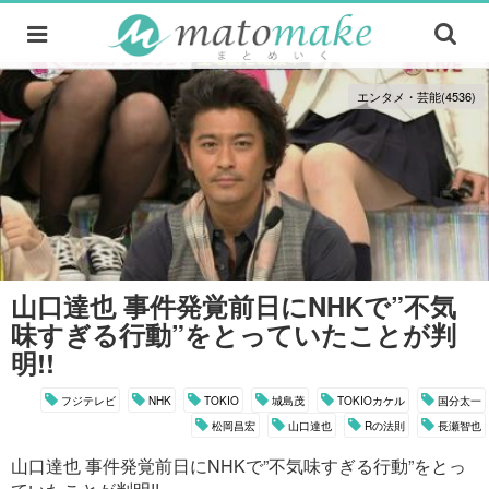
エンタメ・芸能(4536)
山口達也 事件発覚前日にNHKで”不気
味すぎる行動”をとっていたことが判
明!!
フジテレビ
NHK
TOKIO
城島茂
TOKIOカケル
国分太一
松岡昌宏
山口達也
Rの法則
長瀬智也
山口達也 事件発覚前日にNHKで”不気味すぎる行動”をとっ