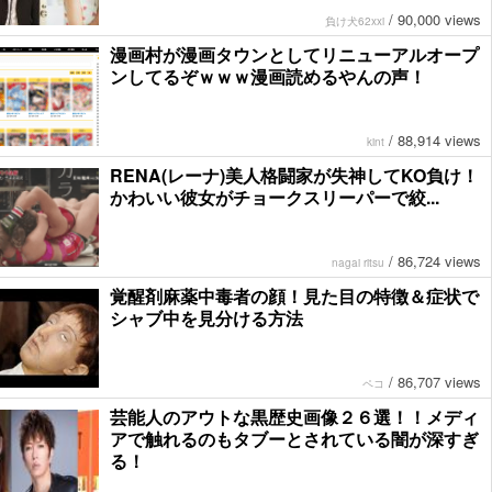
/
90,000 views
負け犬62xxi
漫画村が漫画タウンとしてリニューアルオープ
ンしてるぞｗｗｗ漫画読めるやんの声！
/
88,914 views
kint
RENA(レーナ)美人格闘家が失神してKO負け！
かわいい彼女がチョークスリーパーで絞...
/
86,724 views
nagai ritsu
覚醒剤麻薬中毒者の顔！見た目の特徴＆症状で
シャブ中を見分ける方法
/
86,707 views
ペコ
芸能人のアウトな黒歴史画像２６選！！メディ
アで触れるのもタブーとされている闇が深すぎ
る！