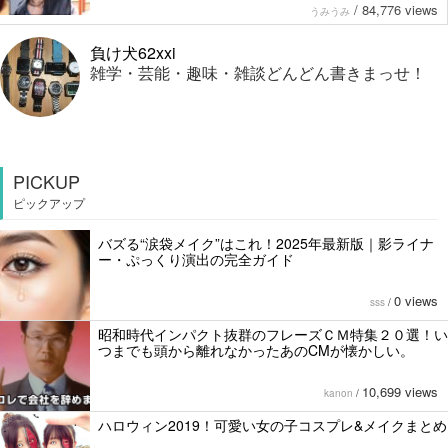
/
84,776 views
うみうみ
負け犬62xxi
雑学・芸能・趣味・雑談どんどん書きまっせ！
PICKUP
ピックアップ
バズる“涙袋メイク”はこれ！2025年最新版｜影ライナ
ー・ぷっくり演出の完全ガイド
0 views
sss
/
昭和時代インパクト抜群のフレーズＣＭ特集２０選！い
つまでも頭から離れなかったあのCMが懐かしい。
10,699 views
kanon
/
ハロウィン2019！可愛い女の子コスプレ&メイクまとめ