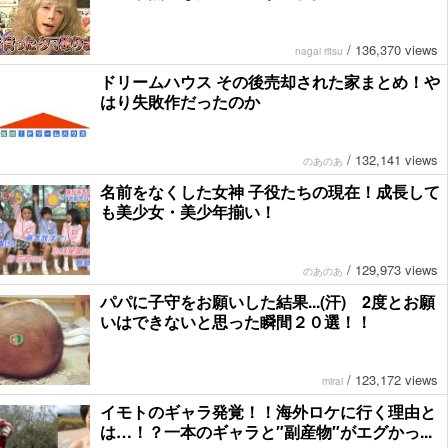
/
136,370 views
nagai ritsu
ドリームハウス その後売却された家まとめ！や
はり失敗作だったのか
/
132,141 views
のあのあ
名前をなくした女神 子役たちの現在！成長して
も美少女・美少年揃い！
/
129,973 views
のあのあ
パパに子守をお願いした結果...(汗) 2度とお願
いはできないと思った瞬間２０選！！
/
123,172 views
mirai
イモトのギャラ発覚！！海外ロケに行く理由と
は…！？一本のギャラと″副産物″がエグかっ...