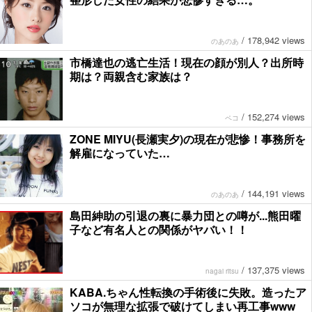
/
178,942 views
のあのあ
市橋達也の逃亡生活！現在の顔が別人？出所時
期は？両親含む家族は？
/
152,274 views
ペコ
ZONE MIYU(長瀬実夕)の現在が悲惨！事務所を
解雇になっていた…
/
144,191 views
のあのあ
島田紳助の引退の裏に暴力団との噂が...熊田曜
子など有名人との関係がヤバい！！
/
137,375 views
nagai ritsu
KABA.ちゃん性転換の手術後に失敗。造ったア
ソコが無理な拡張で破けてしまい再工事www