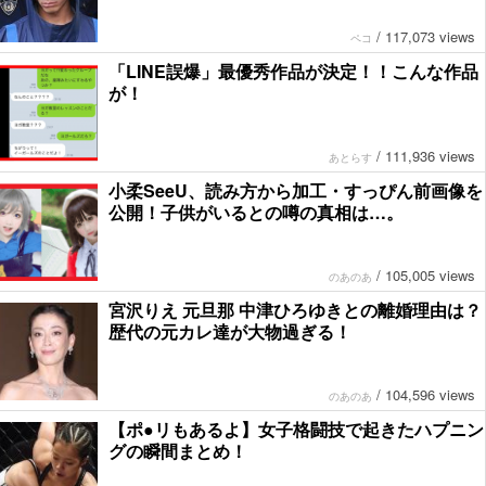
/
117,073 views
ペコ
「LINE誤爆」最優秀作品が決定！！こんな作品
が！
/
111,936 views
あとらす
小柔SeeU、読み方から加工・すっぴん前画像を
公開！子供がいるとの噂の真相は…。
/
105,005 views
のあのあ
宮沢りえ 元旦那 中津ひろゆきとの離婚理由は？
歴代の元カレ達が大物過ぎる！
/
104,596 views
のあのあ
【ポ●リもあるよ】女子格闘技で起きたハプニン
グの瞬間まとめ！