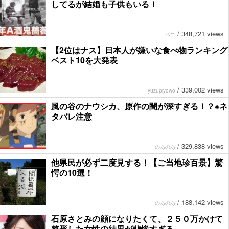
してるが結婚も子供もいる！
/
348,721 views
ペコ
【2位はナス】日本人が嫌いな食べ物ランキング
ベスト10を大発表
/
339,002 views
yuzupiyowo
風の谷のナウシカ、原作の闇が深すぎる！？※ネ
タバレ注意
/
329,838 views
のあのあ
他県民が必ず二度見する！【ご当地珍百景】驚
愕の10選！
/
188,142 views
のあのあ
石原さとみの顔になりたくて、２５０万かけて
整形した女性の結果が悲惨すぎる…。