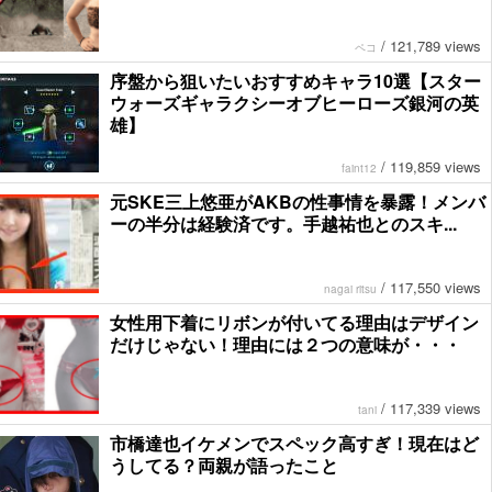
/
121,789 views
ペコ
序盤から狙いたいおすすめキャラ10選【スター
ウォーズギャラクシーオブヒーローズ銀河の英
雄】
/
119,859 views
faint12
元SKE三上悠亜がAKBの性事情を暴露！メンバ
ーの半分は経験済です。手越祐也とのスキ...
/
117,550 views
nagai ritsu
女性用下着にリボンが付いてる理由はデザイン
だけじゃない！理由には２つの意味が・・・
/
117,339 views
tani
市橋達也イケメンでスペック高すぎ！現在はど
うしてる？両親が語ったこと