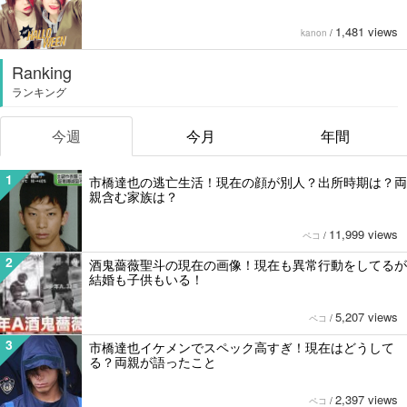
1,481 views
kanon
/
Ranking
ランキング
今週
今月
年間
1
市橋達也の逃亡生活！現在の顔が別人？出所時期は？両
親含む家族は？
11,999 views
ペコ
/
2
酒鬼薔薇聖斗の現在の画像！現在も異常行動をしてるが
結婚も子供もいる！
5,207 views
ペコ
/
3
市橋達也イケメンでスペック高すぎ！現在はどうして
る？両親が語ったこと
2,397 views
ペコ
/