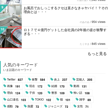
9
お風呂でおしっこするクセは直さなきゃヤバイ！？その
理由とは・・・
954 views
のあのあ
/
10
ロト７で４億円ゲットした会社員の2年後の姿が衝撃す
ぎる・・・
845 views
たくやま
/
もっと見る
人気のキーワード
いま話題のキーワード
Twitter
衝撃
炎上
芸能人
827
584
237
205
画像
現在
結婚
動画
191
172
170
131
理由
子供
整形
怖い話
124
120
109
108
山口達也
TOKIO
猫
雑学
103
102
101
89
感動
熱愛
ジャニーズ
女性
79
72
72
71