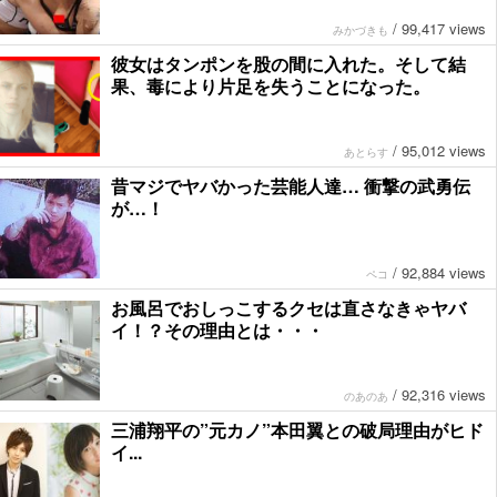
/
99,417 views
みかづきも
彼女はタンポンを股の間に入れた。そして結
果、毒により片足を失うことになった。
/
95,012 views
あとらす
昔マジでヤバかった芸能人達… 衝撃の武勇伝
が…！
/
92,884 views
ペコ
お風呂でおしっこするクセは直さなきゃヤバ
イ！？その理由とは・・・
/
92,316 views
のあのあ
三浦翔平の”元カノ”本田翼との破局理由がヒド
イ...