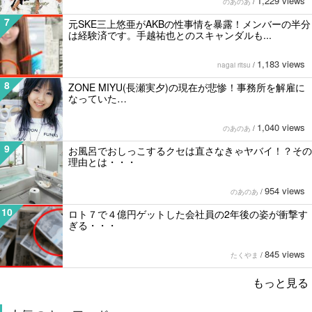
1,229 views
のあのあ
/
7
元SKE三上悠亜がAKBの性事情を暴露！メンバーの半分
は経験済です。手越祐也とのスキャンダルも...
1,183 views
nagai ritsu
/
8
ZONE MIYU(長瀬実夕)の現在が悲惨！事務所を解雇に
なっていた…
1,040 views
のあのあ
/
9
お風呂でおしっこするクセは直さなきゃヤバイ！？その
理由とは・・・
954 views
のあのあ
/
10
ロト７で４億円ゲットした会社員の2年後の姿が衝撃す
ぎる・・・
845 views
たくやま
/
もっと見る