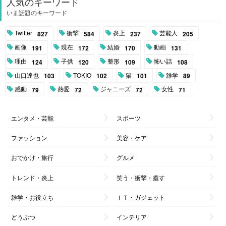
人気のキーワード
いま話題のキーワード
Twitter
衝撃
炎上
芸能人
827
584
237
205
画像
現在
結婚
動画
191
172
170
131
理由
子供
整形
怖い話
124
120
109
108
山口達也
TOKIO
猫
雑学
103
102
101
89
感動
熱愛
ジャニーズ
女性
79
72
72
71
エンタメ・芸能
スポーツ
ファッション
美容・ケア
おでかけ・旅行
グルメ
トレンド・炎上
笑う・衝撃・癒す
雑学・お役立ち
ＩＴ・ガジェット
どうぶつ
インテリア