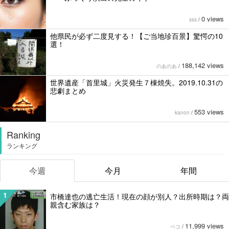
0 views
sss
/
他県民が必ず二度見する！【ご当地珍百景】驚愕の10
選！
188,142 views
のあのあ
/
世界遺産「首里城」火災発生７棟焼失。2019.10.31の
悲劇まとめ
553 views
kanon
/
Ranking
ランキング
今週
今月
年間
1
市橋達也の逃亡生活！現在の顔が別人？出所時期は？両
親含む家族は？
11,999 views
ペコ
/