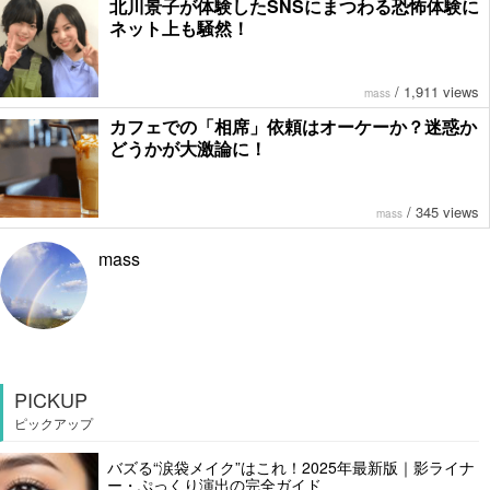
北川景子が体験したSNSにまつわる恐怖体験に
ネット上も騒然！
/
1,911 views
mass
カフェでの「相席」依頼はオーケーか？迷惑か
どうかが大激論に！
/
345 views
mass
mass
PICKUP
ピックアップ
バズる“涙袋メイク”はこれ！2025年最新版｜影ライナ
ー・ぷっくり演出の完全ガイド