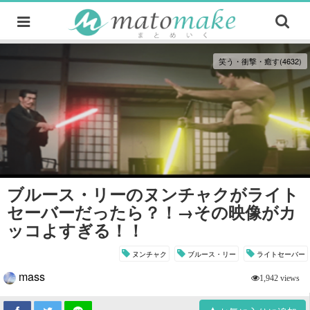
笑う・衝撃・癒す(4632)
ブルース・リーのヌンチャクがライト
セーバーだったら？！→その映像がカ
ッコよすぎる！！
ヌンチャク
ブルース・リー
ライトセーバー
mass
1,942 views