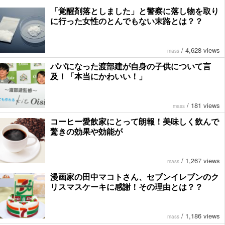
「覚醒剤落としました」と警察に落し物を取り
に行った女性のとんでもない末路とは？？
/
4,628 views
mass
パパになった渡部建が自身の子供について言
及！「本当にかわいい！」
/
181 views
mass
コーヒー愛飲家にとって朗報！美味しく飲んで
驚きの効果や効能が
/
1,267 views
mass
漫画家の田中マコトさん、セブンイレブンのク
リスマスケーキに感謝！その理由とは？？
/
1,186 views
mass