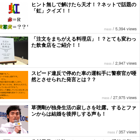
ヒント無しで解けたら天才！？ネットで話題の
「虹」クイズ！！
/
5,394 views
mass
「注文をまちがえる料理店」！？とても変わっ
た飲食店をご紹介！！
/
2,947 views
mass
スピード違反で停めた車の運転手に警察官が唖
然とさせられた発言とは？？
/
27,975 views
mass
草彅剛が独身生活の寂しさを吐露。するとファ
ンからは結婚を後押しする声も！
/
357 views
mass